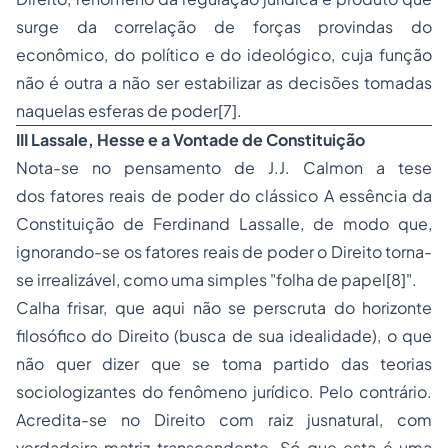
surge da correlação de forças provindas do
econômico, do político e do ideológico, cuja função
não é outra a não ser estabilizar as decisões tomadas
naquelas esferas de poder[7].
III Lassale, Hesse e a Vontade de Constituição
Nota-se no pensamento de J.J. Calmon a tese
dos fatores reais de poder do clássico
A essência da
Constituição
de Ferdinand Lassalle, de modo que,
ignorando-se os fatores reais de poder o Direito torna-
se irrealizável, como uma simples "folha de papel[8]".
Calha frisar, que aqui não se perscruta do horizonte
filosófico do Direito (busca de sua idealidade), o que
não quer dizer que se toma partido das teorias
sociologizantes do fenômeno jurídico. Pelo contrário.
Acredita-se no Direito com raiz jusnatural, com
verdadeira matriz transcendente. Só que esta é uma