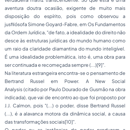
aventura doutra ocasião, exigente de muito mais
disposição do espírito, pois como observou a
jusfilósofa Simone Goyard-Fabre, em
Os Fundamentos
da Ordem Jurídica
, "de fato, a idealidade do direito não
desce às estruturas jurídicas do mundo humano como
um raio da claridade diamantina do mundo inteligível.
É uma idealidade problemática, isto é, uma obra para
ser continuada e recomeçada sempre (...)[9]".
Na literatura estrangeira encontra-se o pensamento de
Bertrand Russel em
Power. A New Social
Analysis
(citado por Paulo Dourado de Gusmão na obra
indicada), que vai de encontro ao que foi proposto por
J.J. Calmon, pois "(...) o poder, disse Bertrand Russel
(...), é a alavanca motora da dinâmica social, a causa
das transformações sociais[10]".
O poder ou as instâncias de poder produzem a