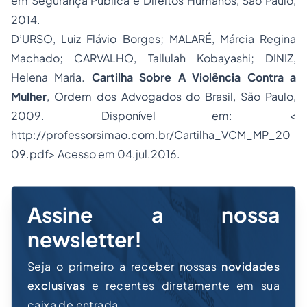
em Segurança Pública e
Direitos Humanos
, São Paulo,
2014.
D’URSO, Luiz Flávio Borges; MALARÉ, Márcia Regina
Machado; CARVALHO, Tallulah Kobayashi; DINIZ,
Helena Maria.
Cartilha Sobre A Violência Contra a
Mulher
,
Ordem dos Advogados do Brasil
, São Paulo,
2009. Disponível em: <
http://professorsimao.com.br/Cartilha_VCM_MP_20
09.pdf> Acesso em 04.jul.2016.
Assine a nossa
newsletter!
Seja o primeiro a receber nossas
novidades
exclusivas
e recentes diretamente em sua
caixa de entrada.