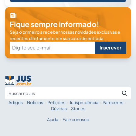
Fique sempre informado!
Seja o primeiro a receber nossas novidades exclusivas e
recentes diretamente em sua caixa de entrada.
Inscrever
Artigos
·
Notícias
·
Petições
·
Jurisprudência
·
Pareceres
·
Fale com a IA
Buscar no Jus
Dúvidas
·
Stories
Ajuda
·
Fale conosco