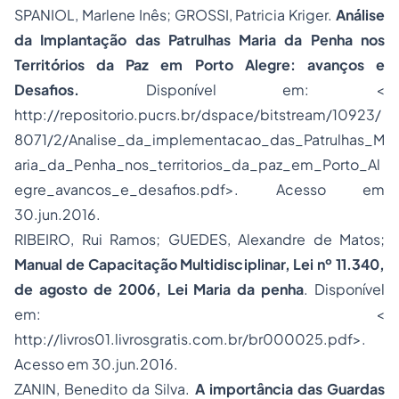
SPANIOL, Marlene Inês; GROSSI, Patricia Kriger.
Análise
da Implantação das Patrulhas Maria da Penha nos
Territórios da Paz em Porto Alegre: avanços e
Desafios.
Disponível em: <
http://repositorio.pucrs.br/dspace/bitstream/10923/
8071/2/Analise_da_implementacao_das_Patrulhas_M
aria_da_Penha_nos_territorios_da_paz_em_Porto_Al
egre_avancos_e_desafios.pdf>. Acesso em
30.jun.2016.
RIBEIRO, Rui Ramos; GUEDES, Alexandre de Matos;
Manual de Capacitação Multidisciplinar, Lei nº 11.340,
de agosto de 2006, Lei Maria da penha
. Disponível
em: <
http://livros01.livrosgratis.com.br/br000025.pdf>.
Acesso em 30.jun.2016.
ZANIN, Benedito da Silva.
A importância das Guardas