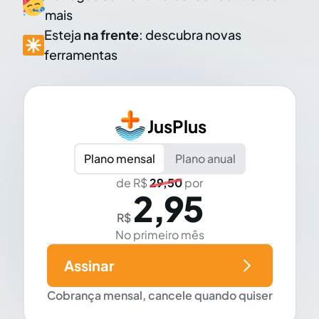
mais
Esteja
na frente
: descubra novas
ferramentas
JusPlus
Plano mensal
Plano anual
de R$
29,50
por
2,95
R$
No primeiro mês
Assinar
Cobrança mensal, cancele quando quiser