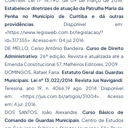
CURITIBA. Lei nº 14.790, de 09 de março de 2016.
Estabelece diretrizes de atuação da Patrulha Maria da
Penha no Município de Curitiba e dá outras
providências
. Disponível em:
<https://www.legisweb.com.br/legislacao/?
id=317355>. Acesso em: 04.jul.2016.
DE MELLO, Celso Antônio Bandeira.
Curso de
Direito
Administrativo
. 26º edição. Revista e atualizada até a
Emenda Constitucional 57, Malheiros Editores, 2009.
DOMINGOS, Rafael Faria.
Estatuto Geral das Guardas
Municipais: Lei nº 13.022/2014
.
Revista Jus Navigandi
,
Teresina, ano 19, n. 4066,19 ago. 2014. Disponível
em: <https://jus.com.br/artigos/31004>. Acesso
em: 4 jul. 2016.
DOS SANTOS, João Alexandre.
Curso Básico de
Comando de Guardas Municipais
, Centro de Estudos