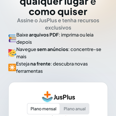
qualquer lugar
e
como quiser
Assine o JusPlus e tenha recursos
exclusivos
Baixe
arquivos PDF
: imprima ou leia
depois
Navegue
sem anúncios
: concentre-se
mais
Esteja
na frente
: descubra novas
ferramentas
JusPlus
Plano mensal
Plano anual