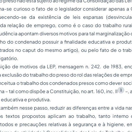
do preso não está sujeito ao regime da Consolidação das Lei
rna-se curioso o fato de o legislador considerar apenas 
quecendo-se da existência de leis esparsas (desvincu
a relação de emprego, como é o caso do trabalho rura
prudência apontam diversos motivos para tal marginalização c
ho do condenado possuir a finalidade educativa e produti
rados no caput do mesmo artigo), ou pelo fato de o traba
gatório.
ição de motivos da LEP, mensagem n. 242. de 1983, enc
 a exclusão do trabalho do preso do rol das relações de emp
nceitua o trabalho dos condenados presos como dever soci
1
– tal como dispõe a Constituição, no art. 160, inc. II
–, 
 educativa e produtiva.
também nesse passo, reduzir as diferenças entre a vida nas
s textos propostos aplicam ao trabalho, tanto interno
todos e precauções relativas à segurança e à higiene, e