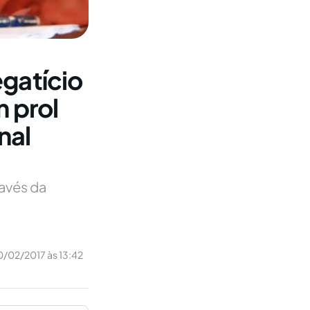
gatício
m prol
nal
ravés da
0/02/2017 às 13:42