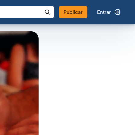
Publicar
Entrar
 IA
Buscar no Jus