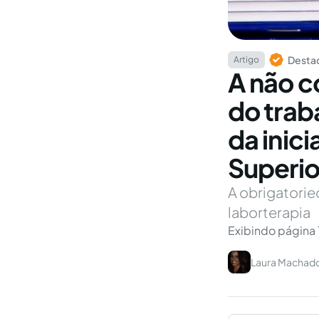
Destaq
Artigo
A não c
do trab
da inici
Superio
A obrigatorie
laborterapia
Exibindo página 
Laura Machado