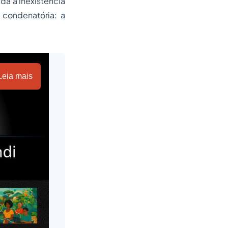
da a inexistência
 condenatória: a
Leia mais