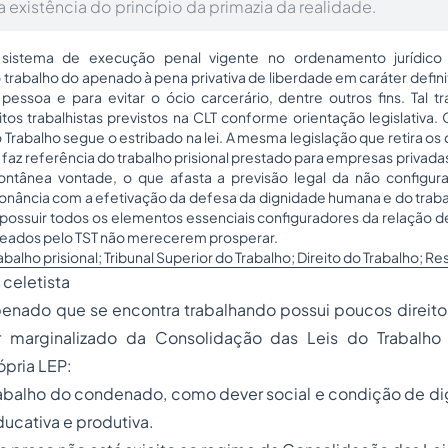
existência do princípio da primazia da realidade.
 sistema de execução penal vigente no ordenamento jurídico b
 trabalho do apenado à pena privativa de liberdade em caráter defin
 pessoa e para evitar o ócio carcerário, dentre outros fins. Tal t
eitos trabalhistas previstos na CLT conforme orientação legislativa
 Trabalho segue o estribado na lei. A mesma legislação que retira os d
z referência do trabalho prisional prestado para empresas privadas, 
pontânea vontade, o que afasta a previsão legal da não configur
ância com a efetivação da defesa da dignidade humana e do traba
ossuir todos os elementos essenciais configuradores da relação 
reados pelo TST não merecerem prosperar.
rabalho prisional; Tribunal Superior do Trabalho; Direito do Trabalho; Re
 celetista
enado que se encontra trabalhando possui poucos direitos
r marginalizado da Consolidação das Leis do Trabalho 
pria LEP:
trabalho do condenado, como dever social e condição de d
ducativa e produtiva.