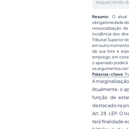
esquecendo da 
Resumo:
O atual
obrigatoriedade do
ressocialização da
incidência dos dir
Tribunal Superior do
em outro momento fa
de sua livre e es
emprego, em conson
o apenado poderá p
os argumentos car
Palavras-chave
: T
A marginalização
Atualmente, o ap
função de esta
destacado na pró
Art. 28. LEP. O 
terá finalidade e