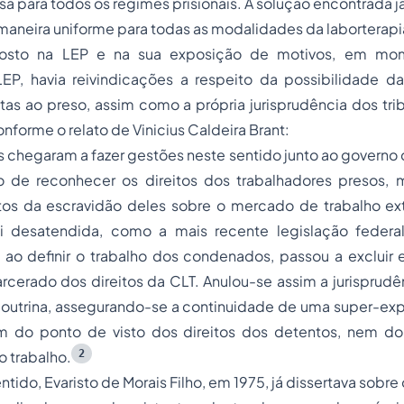
ssa para todos os regimes prisionais. A solução encontrada j
aneira uniforme para todas as modalidades da laborterapi
osto na LEP e na sua exposição de motivos, em mom
EP, havia reivindicações a respeito da possibilidade 
istas ao preso, assim como a própria jurisprudência dos tr
nforme o relato de Vinicius Caldeira Brant:
s chegaram a fazer gestões neste sentido junto ao governo 
to de reconhecer os direitos dos trabalhadores presos
tos da escravidão deles sobre o mercado de trabalho ext
oi desatendida, como a mais recente legislação federa
 ao definir o trabalho dos condenados, passou a excluir
rcerado dos direitos da CLT. Anulou-se assim a jurisprud
outrina, assegurando-se a continuidade de uma super-expl
m do ponto de visto dos direitos dos detentos, nem d
2
 trabalho.
ido, Evaristo de Morais Filho, em 1975, já dissertava sobre 