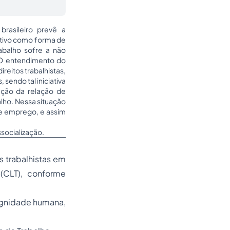
rasileiro prevê a
itivo como forma de
rabalho sofre a não
. O entendimento do
ireitos trabalhistas,
sendo tal iniciativa
ação da relação de
lho. Nessa situação
de emprego, e assim
ssocialização.
 trabalhistas em
(CLT), conforme
ignidade humana,