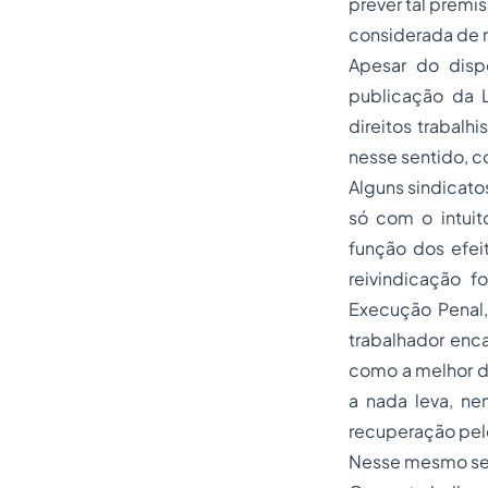
prever tal premi
considerada de m
Apesar do disp
publicação da L
direitos trabalh
nesse sentido, co
Alguns sindicato
só com o intui
função dos efei
reivindicação f
Execução Penal,
trabalhador enca
como a melhor d
a nada leva, ne
recuperação pelo
Nesse mesmo sent