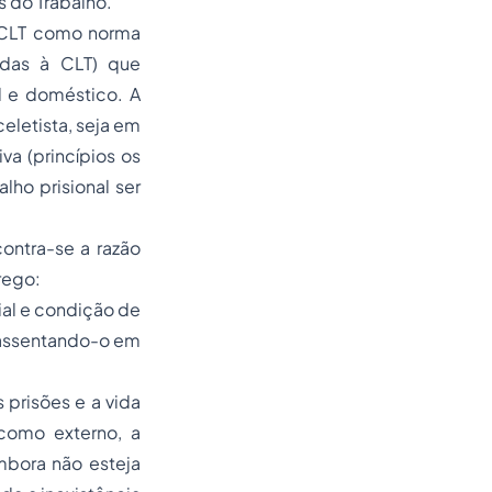
s do Trabalho.
a CLT como norma
ladas à CLT) que
l e doméstico. A
eletista, seja em
va (princípios os
lho prisional ser
ontra-se a razão
rego:
al e condição de
assentando-o em
 prisões e a vida
 como externo, a
mbora não esteja