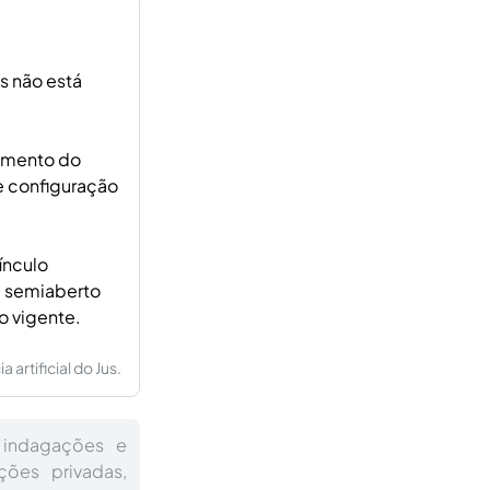
as não está
timento do
e configuração
ínculo
e semiaberto
o vigente.
artificial do Jus.
 indagações e
ções privadas,