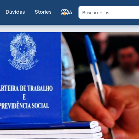
Dúvidas
Stories
IA
Fale com a