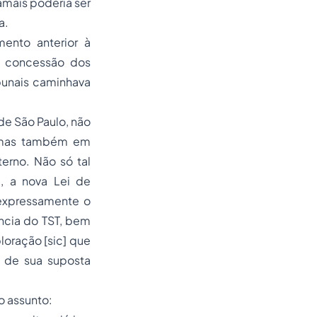
amais poderia ser
a.
ento anterior à
da concessão dos
ibunais caminhava
de São Paulo, não
, mas também em
erno. Não só tal
l, a nova Lei de
 expressamente o
ência do TST, bem
oração [sic] que
o de sua suposta
o assunto: