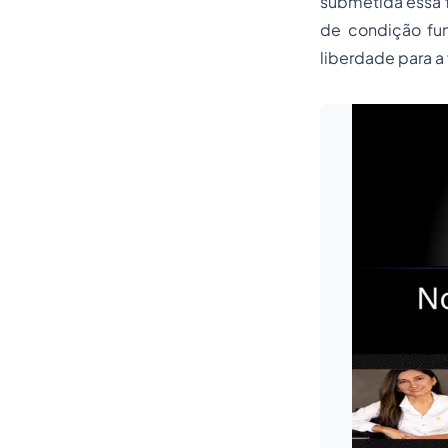
submetida essa f
de condição fun
liberdade para a 