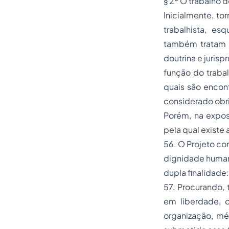
§ 2º O trabalho 
Inicialmente, to
trabalhista, es
também tratam d
doutrina e juris
função do trabal
quais são encont
considerado obri
Porém, na expos
pela qual existe
56. O Projeto co
dignidade humana 
dupla finalidade:
57. Procurando, 
em liberdade, o
organização, mé