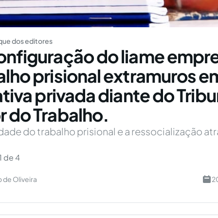
ue dos editores
onfiguração do liame empre
alho prisional extramuros e
ativa privada diante do Tribu
r do Trabalho.
dade do trabalho prisional e a ressocialização at
1 de 4
 de Oliveira
2