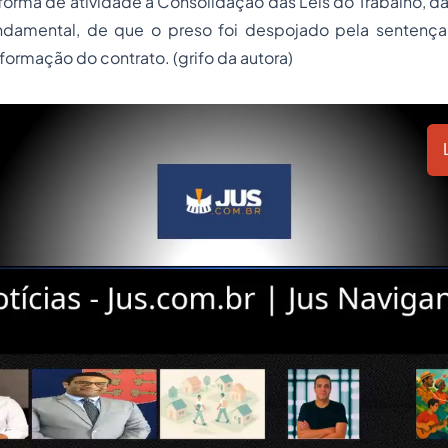
orma de atividade à Consolidação das Leis do Trabalho, da
damental, de que o preso foi despojado pela sentença
formação do contrato. (grifo da autora)