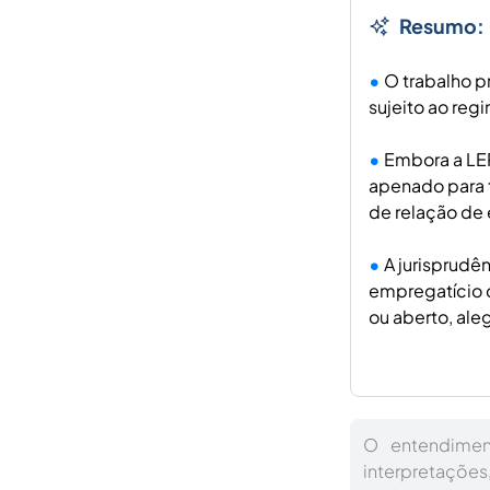
Resumo:
O trabalho pr
sujeito ao reg
Embora a LEP
apenado para 
de relação de
A jurisprudên
empregatício 
ou aberto, ale
O entendimen
interpretaçõe