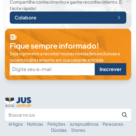
Compartilhe conhecimento e ganhe reconhecimento. É
fácil e rápido!
Colabore
Fique sempre informado!
Seja o primeiro a receber nossas novidades exclusivas e
recentes diretamente em sua caixa de entrada.
Inscrever
Artigos
·
Notícias
·
Petições
·
Jurisprudência
·
Pareceres
·
Fale com a IA
Buscar no Jus
Dúvidas
·
Stories