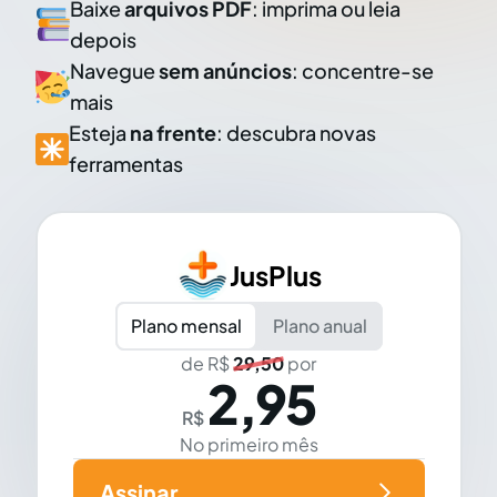
Baixe
arquivos PDF
: imprima ou leia
depois
Navegue
sem anúncios
: concentre-se
mais
Esteja
na frente
: descubra novas
ferramentas
JusPlus
Plano mensal
Plano anual
de R$
29,50
por
2,95
R$
No primeiro mês
Assinar