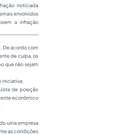
fração noticiada
demais envolvidos
vem a infração
11. De acordo com
nte de culpa, os
mo que não sejam
e iniciativa
;
uista de posição
agente econômico
.
ando uma empresa
nte as condições