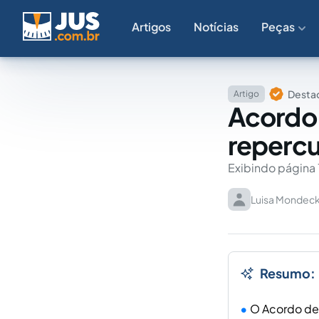
Artigos
Notícias
Peças
Destaq
Artigo
Acordo 
reperc
Exibindo página 
Luisa Mondec
Resumo:
O Acordo de 