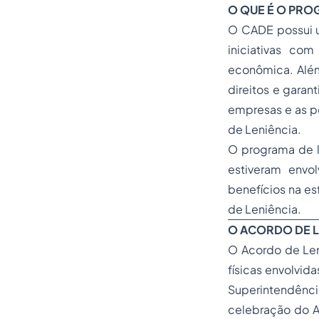
O QUE É O PRO
O CADE possui 
iniciativas com
econômica. Além
direitos e garan
empresas e as p
de Leniência.
O programa de l
estiveram envo
benefícios na es
de Leniência.
O ACORDO DE L
O Acordo de Len
físicas envolvid
Superintendênci
celebração do A