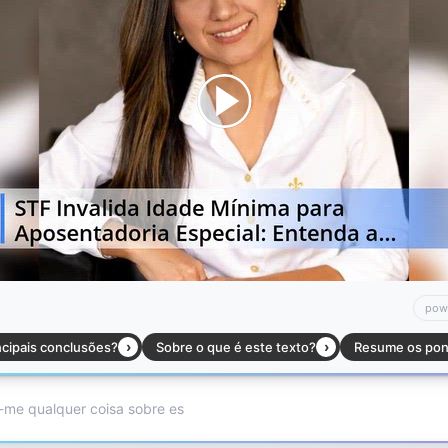
:00
/
01:00
jus