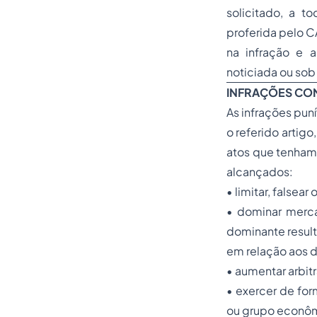
solicitado, a t
proferida pelo C
na infração e 
noticiada ou sob
INFRAÇÕES CO
As infrações pun
o referido artig
atos que tenham
alcançados:
•
limitar, falsea
•
dominar merca
dominante result
em relação aos d
•
aumentar arbitr
•
exercer de fo
ou grupo econôm