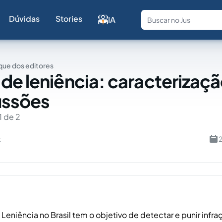
Dúvidas
Stories
IA
Fale com a
ue dos editores
de leniência: caracterizaçã
ussões
1 de 2
k
2
Leniência no Brasil tem o objetivo de detectar e punir infra