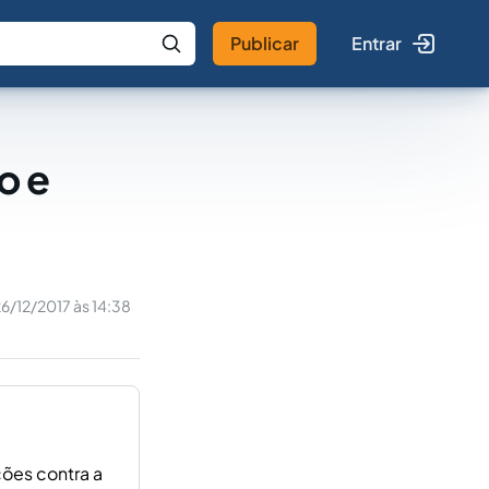
Publicar
Entrar
 IA
Buscar no Jus
o e
6/12/2017 às 14:38
ções contra a