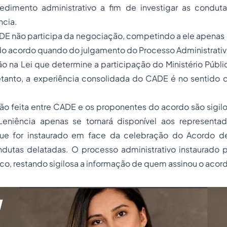
cedimento administrativo a fim de investigar as condut
ncia.
DE não participa da negociação, competindo a ele apenas de
do acordo quando do julgamento do
Processo
Administrativ
o na Lei que determine a participação do Ministério Públ
tanto, a experiência consolidada do CADE é no sentido de
ão feita entre CADE e os proponentes do acordo são sigil
eniência apenas se tornará disponível aos representa
que for instaurado em face da celebração do Acordo d
ndutas delatadas. O processo administrativo instaurado p
co, restando sigilosa a informação de quem assinou o acor