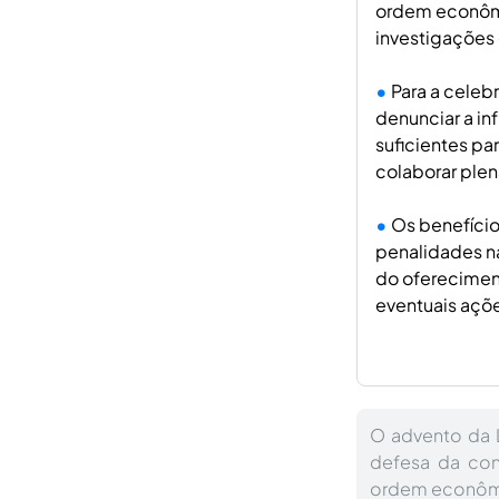
ordem econômi
investigações 
Para a celeb
denunciar a i
suficientes pa
colaborar ple
Os benefício
penalidades na
do ofereciment
eventuais açõe
O advento da L
defesa da con
ordem econômi