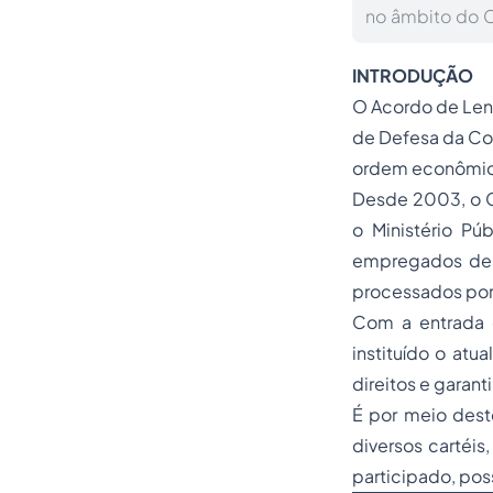
no âmbito do 
INTRODUÇÃO
O Acordo de Leniê
de Defesa da Con
ordem econômic
Desde 2003, o 
o Ministério Púb
empregados de 
processados por 
Com a entrada e
instituído o atu
direitos e garant
É por meio dest
diversos cartéi
participado, pos