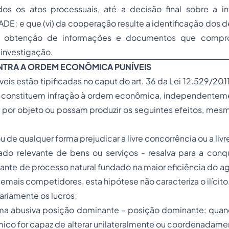
odos os atos processuais, até a decisão final sobre a in
ADE; e que (vi) da cooperação resulte a identificação dos 
a obtenção de informações e documentos que compro
 investigação.
NTRA A ORDEM ECONÔMICA PUNÍVEIS
íveis estão tipificadas no caput do art. 36 da Lei 12.529/20
o, constituem infração à ordem econômica, independenteme
 por objeto ou possam produzir os seguintes efeitos, mes
r ou de qualquer forma prejudicar a livre concorrência ou a
livr
do relevante de bens ou serviços - resalva para a conq
ante de processo natural fundado na maior eficiência do 
emais competidores, esta hipótese não caracteriza o ilícito
ariamente os lucros;
rma abusiva posição dominante – posição dominante: qu
ico for capaz de alterar unilateralmente ou coordenadame