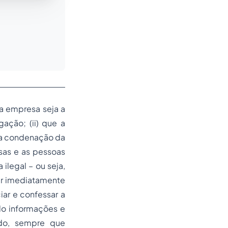
a empresa seja a
gação; (ii) que a
 a condenação da
sas e as pessoas
 ilegal – ou seja,
ar imediatamente
iar e confessar a
ndo informações e
do, sempre que