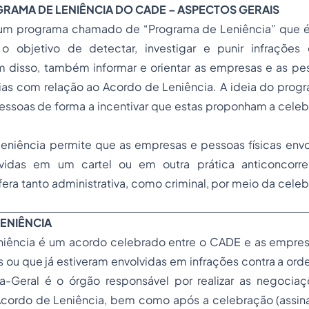
GRAMA DE LENIÊNCIA DO CADE – ASPECTOS GERAIS
um programa chamado de “Programa de Leniência” que é
 o objetivo de detectar, investigar e punir infraçõe
 disso, também informar e orientar as empresas e as pe
tias com relação ao Acordo de Leniência. A ideia do progr
essoas de forma a incentivar que estas proponham a cele
eniência permite que as empresas e pessoas físicas envol
lvidas em um cartel ou em outra prática anticoncorre
fera tanto administrativa, como criminal, por meio da cel
ENIÊNCIA
iência é um acordo celebrado entre o CADE e as empre
as ou que já estiveram envolvidas em infrações contra a o
a-Geral é o órgão responsável por realizar as negociaç
cordo de Leniência, bem como após a celebração (assina