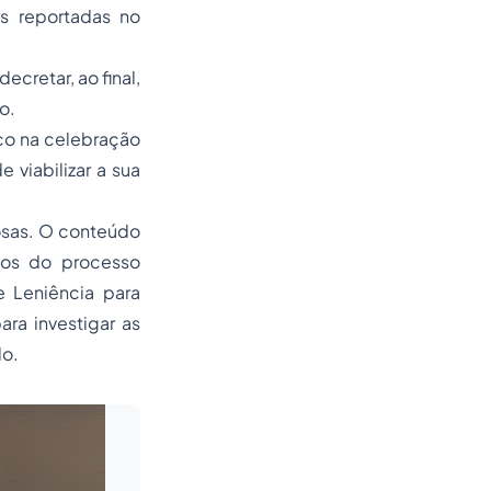
as reportadas no
cretar, ao final,
o.
ico na celebração
 viabilizar a sua
osas. O conteúdo
dos do processo
e Leniência para
ara investigar as
do.