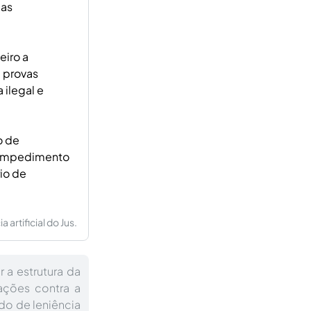
 as
eiro a
 provas
 ilegal e
o de
e impedimento
io de
artificial do Jus.
 a estrutura da
ações contra a
o de leniência