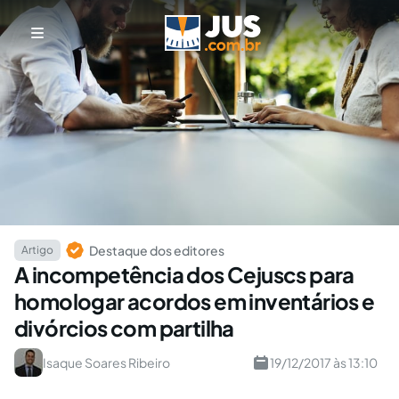
Destaque dos editores
Artigo
A incompetência dos Cejuscs para
homologar acordos em inventários e
divórcios com partilha
Isaque Soares Ribeiro
19/12/2017 às 13:10