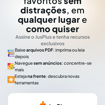
favoritos
sem
distrações
, em
qualquer lugar
e
como quiser
Assine o JusPlus e tenha recursos
exclusivos
Baixe
arquivos PDF
: imprima ou leia
depois
Navegue
sem anúncios
: concentre-se
mais
Esteja
na frente
: descubra novas
ferramentas