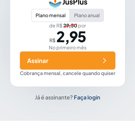
JusPlus
Plano mensal
Plano anual
de R$
29,50
por
2,95
R$
No primeiro mês
Assinar
Cobrança mensal, cancele quando quiser
Já é assinante?
Faça login