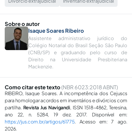
Divórcio extrajudicial
Inventário extrajudicial
Sobre o autor
Isaque Soares Ribeiro
Assistente administrativo jurídico do
Colégio Notarial do Brasil Seção São Paulo
(CNB/SP) e graduando pelo curso de
Direito na Universidade Presbiteriana
Mackenzie.
Como citar este texto
(NBR 6023:2018 ABNT)
RIBEIRO, Isaque Soares. A incompetência dos Cejuscs
para homologar acordos em inventários e divórcios com
partilha.
Revista Jus Navigandi
, ISSN 1518-4862, Teresina,
ano 22, n. 5284, 19 dez. 2017. Disponível em:
https://jus.com.br/artigos/61775
. Acesso em: 7 ago.
2026.