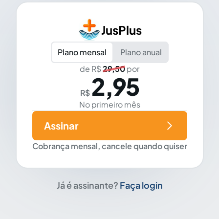
JusPlus
Plano mensal
Plano anual
de R$
29,50
por
2,95
R$
No primeiro mês
Assinar
Cobrança mensal, cancele quando quiser
Já é assinante?
Faça login