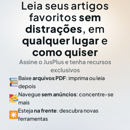
Leia seus artigos
favoritos
sem
distrações
, em
qualquer lugar
e
como quiser
Assine o JusPlus e tenha recursos
exclusivos
Baixe
arquivos PDF
: imprima ou leia
depois
Navegue
sem anúncios
: concentre-se
mais
Esteja
na frente
: descubra novas
ferramentas