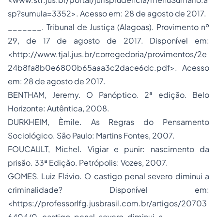
sp?sumula=3352>. Acesso em: 28 de agosto de 2017.
_______. Tribunal de Justiça (Alagoas). Provimento nº
29, de 17 de agosto de 2017. Disponível em:
<http://www.tjal.jus.br/corregedoria/provimentos/2e
24b8fa8b0e6800b65aaa3c2dace6dc.pdf>. Acesso
em: 28 de agosto de 2017.
BENTHAM, Jeremy. O Panóptico. 2ª edição. Belo
Horizonte: Autêntica, 2008.
DURKHEIM, Èmile. As Regras do Pensamento
Sociológico. São Paulo: Martins Fontes, 2007.
FOUCAULT, Michel. Vigiar e punir: nascimento da
prisão. 33ª Edição. Petrópolis: Vozes, 2007.
GOMES, Luiz Flávio. O castigo penal severo diminui a
criminalidade? Disponível em:
<https://professorlfg.jusbrasil.com.br/artigos/20703
6404/0-castigo-penal-severo-diminui-a-