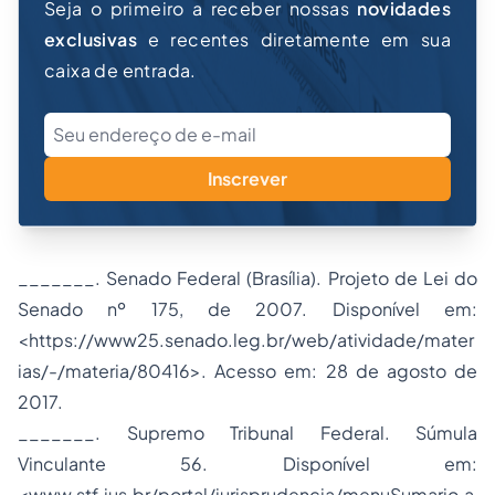
Seja o primeiro a receber nossas
novidades
exclusivas
e recentes diretamente em sua
caixa de entrada.
Inscrever
_______. Senado Federal (Brasília). Projeto de Lei do
Senado nº 175, de 2007. Disponível em:
<https://www25.senado.leg.br/web/atividade/mater
ias/-/materia/80416>. Acesso em: 28 de agosto de
2017.
_______. Supremo Tribunal Federal. Súmula
Vinculante 56. Disponível em:
<www.stf.jus.br/portal/jurisprudencia/menuSumario.a