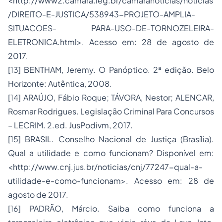
<http://www2.camara.leg.br/camaranoticias/noticias
/DIREITO-E-JUSTICA/538943-PROJETO-AMPLIA-
SITUACOES- PARA-USO-DE-TORNOZELEIRA-
ELETRONICA.html>. Acesso em: 28 de agosto de
2017.
[13] BENTHAM, Jeremy. O Panóptico. 2ª edição. Belo
Horizonte: Autêntica, 2008.
[14] ARAÚJO, Fábio Roque; TÁVORA, Nestor; ALENCAR,
Rosmar Rodrigues. Legislação Criminal Para Concursos
– LECRIM. 2.ed. JusPodivm, 2017.
[15] BRASIL. Conselho Nacional de Justiça (Brasília).
Qual a utilidade e como funcionam? Disponível em:
<http://www.cnj.jus.br/noticias/cnj/77247-qual-a-
utilidade-e-como-funcionam>. Acesso em: 28 de
agosto de 2017.
[16] PADRÃO, Márcio. Saiba como funciona a