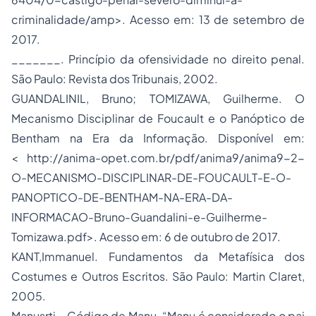
criminalidade/amp>. Acesso em: 13 de setembro de
2017.
_______. Princípio da ofensividade no direito penal.
São Paulo: Revista dos Tribunais, 2002.
GUANDALINIL, Bruno; TOMIZAWA, Guilherme. O
Mecanismo Disciplinar de Foucault e o Panóptico de
Bentham na Era da Informação. Disponível em:
< http://anima-opet.com.br/pdf/anima9/anima9-2-
O-MECANISMO-DISCIPLINAR-DE-FOUCAULT-E-O-
PANOPTICO-DE-BENTHAM-NA-ERA-DA-
INFORMACAO-Bruno-Guandalini-e-Guilherme-
Tomizawa.pdf>. Acesso em: 6 de outubro de 2017.
KANT,Immanuel. Fundamentos da Metafísica dos
Costumes e Outros Escritos. São Paulo: Martin Claret,
2005.
Manusrti – Código de Manu. “Manu é considerado o pai