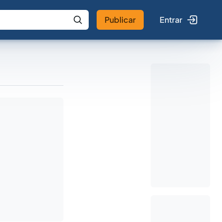
Publicar
Entrar
 IA
Buscar no Jus