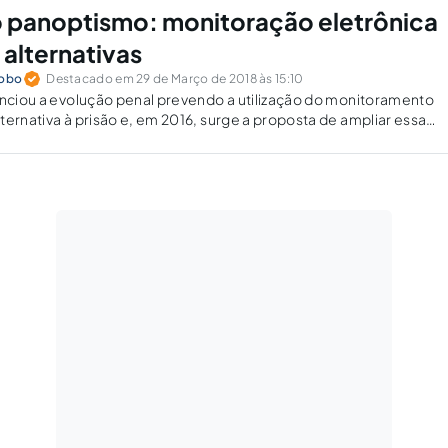
 panoptismo: monitoração eletrônica
 alternativas
Lobo
Destacado em 29 de Março de 2018 às 15:10
enciou a evolução penal prevendo a utilização do monitoramento
ternativa à prisão e, em 2016, surge a proposta de ampliar essa
iada às medidas alternativas, remetendo ao "panoptismo".