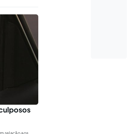
 culposos
om relação aos