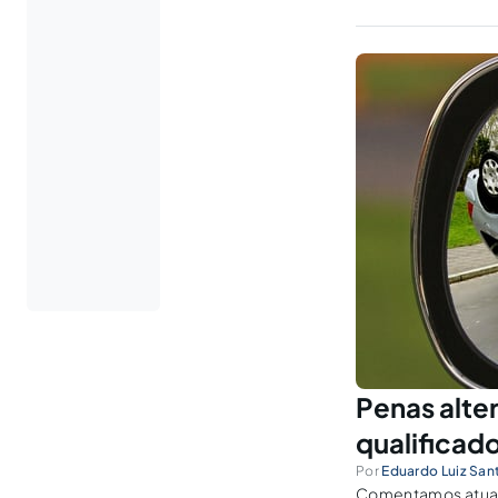
Penas alte
qualificad
Por
Eduardo Luiz San
Comentamos atuali