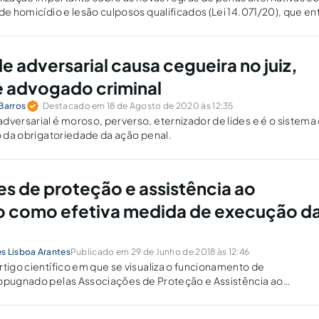
 de homicídio e lesão culposos qualificados (Lei 14.071/20), que e
 adversarial causa cegueira no juiz,
 advogado criminal
Barros
Destacado em 18 de Agosto de 2020 às 12:35
dversarial é moroso, perverso, eternizador de lides e é o sistema
io da obrigatoriedade da ação penal.
s de proteção e assistência ao
 como efetiva medida de execução d
s Lisboa Arantes
Publicado em 29 de Junho de 2018 às 12:46
rtigo científico em que se visualiza o funcionamento de
ropugnado pelas Associações de Proteção e Assistência ao
s).