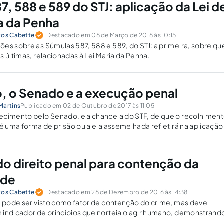
7, 588 e 589 do STJ: aplicação da Lei d
ia da Penha
tos Cabette
Destacado em 08 de Março de 2018 às 10:15
es sobre as Súmulas 587, 588 e 589, do STJ: a primeira, sobre ques
s últimas, relacionadas à Lei Maria da Penha.
 o Senado e a execução penal
Martins
Publicado em 02 de Outubro de 2017 às 11:05
ecimento pelo Senado, e a chancela do STF, de que o recolhimen
 é uma forma de prisão ou a ela assemelhada refletirá na aplicação
ão penal.
 do direito penal para contenção da
ade
tos Cabette
Destacado em 28 de Dezembro de 2016 às 14:38
o pode ser visto como fator de contenção do crime, mas deve
 indicador de princípios que norteia o agir humano, demonstrand
eterminadas condutas incriminadas.