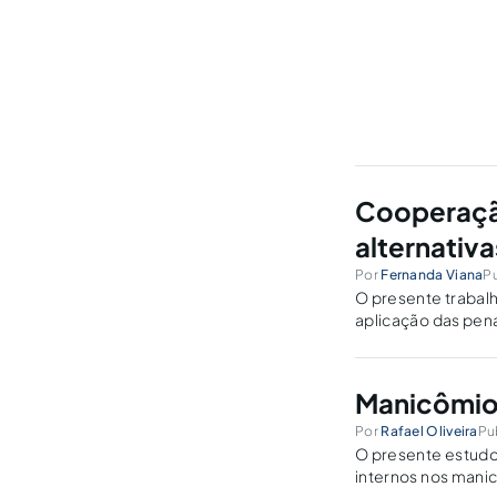
Cooperação
alternativa
Por
Fernanda Viana
Pu
O presente trabal
aplicação das penas
Manicômios
Por
Rafael Oliveira
Pu
O presente estudo
internos nos manic