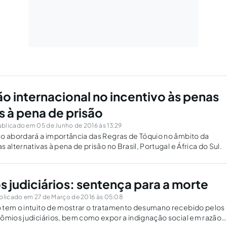
 internacional no incentivo às penas
s à pena de prisão
blicado em 05 de Junho de 2016 às 13:29
ho abordará a importância das Regras de Tóquio no âmbito da
 alternativas à pena de prisão no Brasil, Portugal e África do Sul.
 judiciários: sentença para a morte
blicado em 27 de Março de 2016 às 05:08
 tem o intuito de mostrar o tratamento desumano recebido pelos
ômios judiciários, bem como expor a indignação social em razão