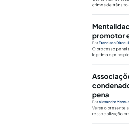
crimes de trânsito
12/4/21.
Mentalidade
promotor e
Por
Francisco Dirceu 
O processo penal a
legitima o princíp
Associaçõe
condenado
pena
Por
Alexandre Marque
Versa o presente a
ressocialização p
Condenado (APAC