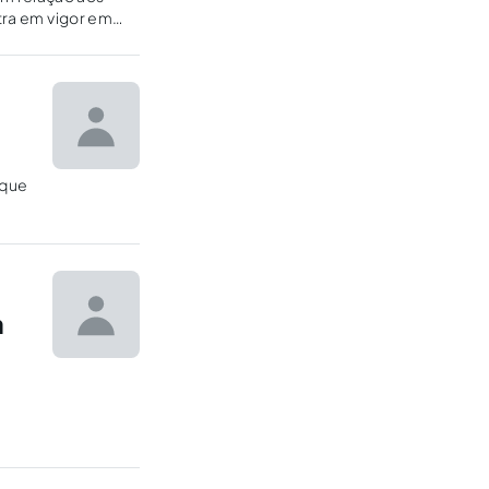
ntra em vigor em
 que
a