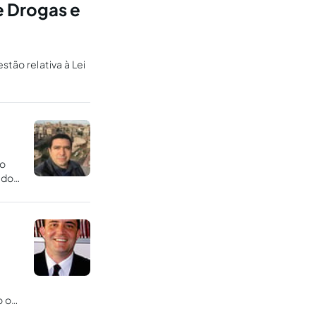
e Drogas e
tão relativa à Lei
to
 do
o o