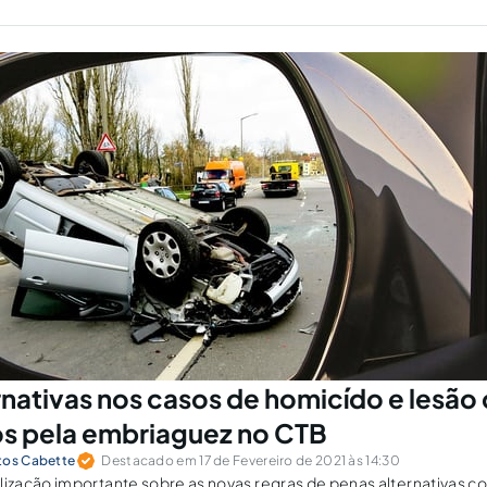
rnativas nos casos de homicído e lesão
os pela embriaguez no CTB
tos Cabette
Destacado em 17 de Fevereiro de 2021 às 14:30
zação importante sobre as novas regras de penas alternativas c