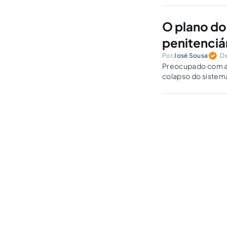
O plano do
penitenciá
Por
José Sousa
De
Preocupado com au
colapso do sistema
para a melhoria do