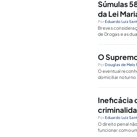
Súmulas 58
da Lei Mar
Por
Eduardo Luiz San
Breves consideraçõ
de Drogas e as dua
O Supremo,
Por
Douglas de Melo 
O eventual reconh
domiciliar noturno
instituto da detraç
Ineficácia
criminalid
Por
Eduardo Luiz San
O direito penal nã
funcionar como um
repúdio social a d