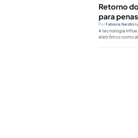
Retorno do
para penas
Por
Fabiana Nardini 
A tecnologia influ
eletrônico como al
monitoração assoc