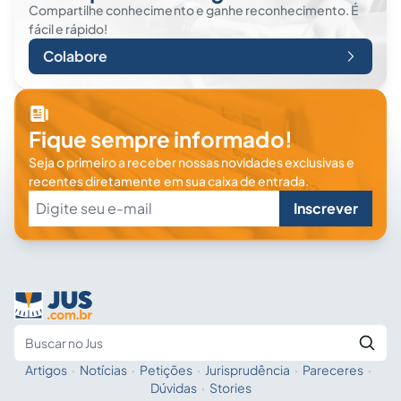
Compartilhe conhecimento e ganhe reconhecimento. É
fácil e rápido!
Colabore
Fique sempre informado!
Seja o primeiro a receber nossas novidades exclusivas e
recentes diretamente em sua caixa de entrada.
Inscrever
Artigos
·
Notícias
·
Petições
·
Jurisprudência
·
Pareceres
·
Fale com a IA
Buscar no Jus
Dúvidas
·
Stories