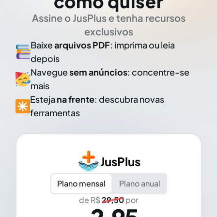
como quiser
Assine o JusPlus e tenha recursos
exclusivos
Baixe
arquivos PDF
: imprima ou leia
depois
Navegue
sem anúncios
: concentre-se
mais
Esteja
na frente
: descubra novas
ferramentas
JusPlus
Plano mensal
Plano anual
de R$
29,50
por