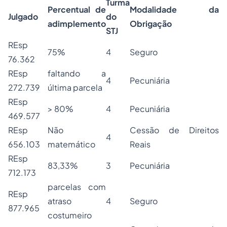
Turma
Percentual de
Modalidade da
Julgado
do
adimplemento
Obrigação
STJ
REsp
75%
4
Seguro
76.362
REsp
faltando a
4
Pecuniária
272.739
última parcela
REsp
> 80%
4
Pecuniária
469.577
REsp
Não
Cessão de Direitos
4
656.103
matemático
Reais
REsp
83,33%
3
Pecuniária
712.173
parcelas com
REsp
atraso
4
Seguro
877.965
costumeiro