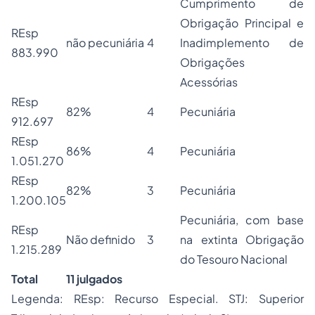
Cumprimento de
Obrigação Principal e
REsp
não pecuniária
4
Inadimplemento de
883.990
Obrigações
Acessórias
REsp
82%
4
Pecuniária
912.697
REsp
86%
4
Pecuniária
1.051.270
REsp
82%
3
Pecuniária
1.200.105
Pecuniária, com base
REsp
Não definido
3
na extinta Obrigação
1.215.289
do Tesouro Nacional
Total
11 julgados
Legenda: REsp: Recurso Especial. STJ: Superior