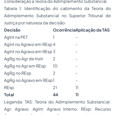
consideração a Teoria do Adimplemento Substancial.
Tabela 1. Identificação do cabimento da Teoria do
Adimplemento Substancial no Superior Tribunal de
Justiça por natureza da decisão.
Decisão
Ocorrência
Aplicação da T
AS
AgInt na PET
1
-
AgInt no Agravo em REsp
4
-
AgInt no Agravo em REsp
3
-
AgRg no Agr de Instr
2
-
AgRg no Agr em REsp
10
-
AgRg no REsp
2
-
AgRg no Agravo em REsp
1
-
REsp
21
11
Total
44
11
Legenda: TAS: Teoria do Adimplemento Substancial.
Agr: Agravo. AgInt: Agravo Interno. REsp: Recurso