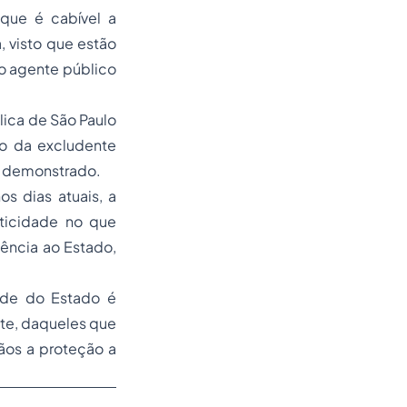
que é cabível a
, visto que estão
do agente público
lica de São Paulo
ão da excludente
ou demonstrado.
s dias atuais, a
aticidade no que
bência ao Estado,
ade do Estado é
nte, daqueles que
ãos a proteção a