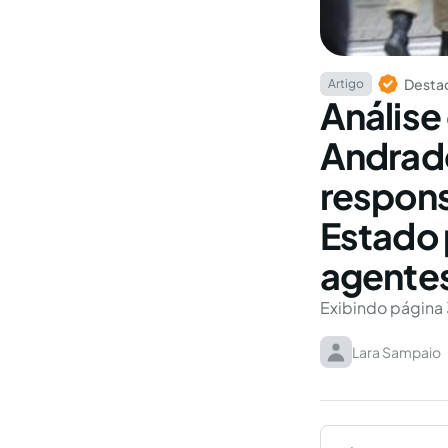
Destaq
Artigo
Análise
Andrade
respons
Estado 
agente
Exibindo página 
Lara Sampaio