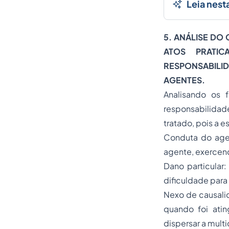
Leia nest
5. ANÁLISE DO
ATOS PRATI
RESPONSABILI
AGENTES.
Analisando os 
responsabilidad
tratado, pois a 
Conduta do agen
agente, exercend
Dano particular
dificuldade para 
Nexo de causalid
quando foi ati
dispersar a mult