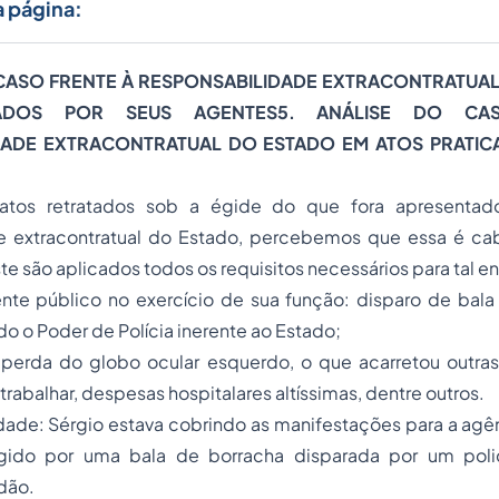
a página:
 CASO FRENTE À RESPONSABILIDADE EXTRACONTRATUA
CADOS POR SEUS AGENTES
5. ANÁLISE DO CA
DADE EXTRACONTRATUAL DO ESTADO EM ATOS PRATIC
fatos retratados sob a égide do que fora apresentad
e extracontratual do Estado, percebemos que essa é cab
este são aplicados todos os requisitos necessários para tal
te público no exercício de sua função: disparo de bala
o o Poder de Polícia inerente ao Estado;
: perda do globo ocular esquerdo, o que acarretou outra
trabalhar, despesas hospitalares altíssimas, dentre outros.
ade: Sérgio estava cobrindo as manifestações para a agên
ngido por uma bala de borracha disparada por um polic
idão.