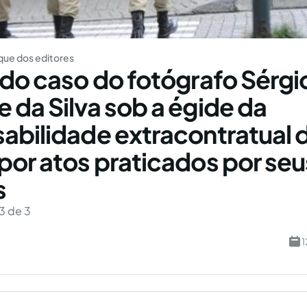
ue dos editores
 do caso do fotógrafo Sérgi
 da Silva sob a égide da
abilidade extracontratual 
por atos praticados por seu
s
3 de 3
1