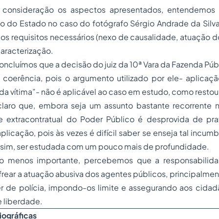
consideração os aspectos apresentados, entendemos 
o do Estado no caso do fotógrafo Sérgio Andrade da Silva
os requisitos necessários (nexo de causalidade, atuação 
caracterização.
oncluímos que a decisão do juiz da 10ª Vara da Fazenda Púb
 coerência, pois o argumento utilizado por ele- aplicaç
 da vítima”- não é aplicável ao caso em estudo, como rest
claro que, embora seja um assunto bastante recorrente no
e extracontratual do Poder Público é desprovida de pr
plicação, pois às vezes é difícil saber se enseja tal incum
ssim, ser estudada com um pouco mais de profundidade.
ão menos importante, percebemos que a responsabilid
frear a atuação abusiva dos agentes públicos, principalme
 de polícia, impondo-os limite e assegurando aos cidad
e liberdade.
iográficas