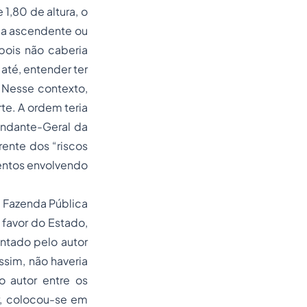
1,80 de altura, o
ria ascendente ou
pois não caberia
 até, entender ter
. Nesse contexto,
te. A ordem teria
andante-Geral da
rrente dos “riscos
ventos envolvendo
a Fazenda Pública
 favor do Estado,
ntado pelo autor
ssim, não haveria
o autor entre os
r, colocou-se em