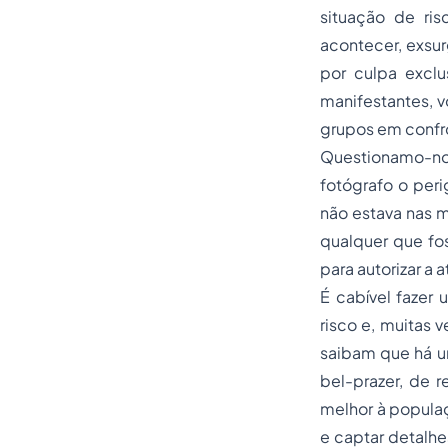
situação de ri
acontecer, exsu
por culpa exclu
manifestantes, v
grupos em confron
Questionamo-nos
fotógrafo o peri
não estava nas m
qualquer que fos
para autorizar a 
É cabível fazer
risco e, muitas 
saibam que há um
bel-prazer, de r
melhor à populaç
e captar detalhe