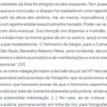
 Andrade da Silva foi atingido no olho esquerdo. Tem quase 
quívoca conclusão: o disparo foi realizado em uma trajetó
partir da altura dos ombros. Há, ao menos, imprudência, 
a a um agente estatal exaustivamente treinado. Poder-se-ia,
 com dolo eventual. Sua intenção era dispersar a multidão
 a lesão mais ou menos grave de um ou outro e, quiçá a mor
 a paz restabelecida. O ferimento de Sérgio, para o Com
e São Paulo, Benedito Roberto Meira, seria incidental, deco
erente à cobertura jornalística de manifestações e outros e
pessoas”.[10]
-se certa indagação sobre a decisão do juiz da 10ª Vara d
sponsável pelo processo do fotógrafo, que se posicionou a
esmo que houvesse provas de que o ferimento experime
cado por bala de borracha disparada pela polícia, ainda a
a pretendida indenização. [...] No caso, ao se colocar 
a polícia, permanecendo em linha de tiro, para fotografa