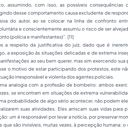
sco, assumindo, com isso, as possíveis consequências
rgindo desse comportamento causa excludente de respons
siva do autor, ao se colocar na linha de confronto entr
oluntária e conscientemente assumiu o risco de ser alveja
to (polícia e manifestantes)”. [11]
 a respeito da justificativa do juiz, dado que é inerent
go, a exposição às situações delicadas e de extrema inse
anifestações ao seu bem querer, mas sim exercendo sua pr
se o motivo de estar participando dos protestos, este não
atuação irresponsável e violenta dos agentes policiais.
 uma analogia com a profissão de bombeiro: ambos exer
vezes, se encontram em situações de extrema vulnerabilid
a probabilidade de algo sério acontecer, não podem eles 
ealizarem suas atividades. Eles arriscam suas vidas para
ão: um é responsável por levar a notícia, por preservar mo
s que são invisíveis, muitas vezes, à percepção humana; o o