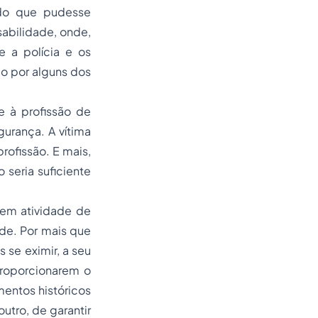
 do que pudesse
abilidade, onde,
e a polícia e os
do por alguns dos
e à profissão de
gurança. A vítima
ofissão. E mais,
 seria suficiente
cem atividade de
ade. Por mais que
se eximir, a seu
 proporcionarem o
mentos históricos
utro, de garantir