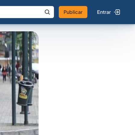
Publicar
Entrar
 IA
Buscar no Jus