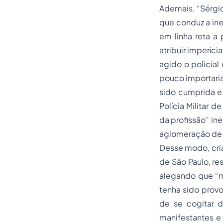
Ademais, “Sérgio
que conduz a ine
em linha reta a 
atribuir imperíci
agido o policial
pouco importaria
sido cumprida e
Polícia Militar d
da profissão” in
aglomeração de 
Desse modo, cria
de São Paulo, re
alegando que “m
tenha sido provo
de se cogitar d
manifestantes e 