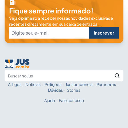
Fique sempre informado!
Seja o primeiro a receber nossas novidades exclusivas e
recentes diretamente em sua caixa de entrada.
Inscrever
Artigos
·
Notícias
·
Petições
·
Jurisprudência
·
Pareceres
·
Fale com a IA
Buscar no Jus
Dúvidas
·
Stories
Ajuda
·
Fale conosco