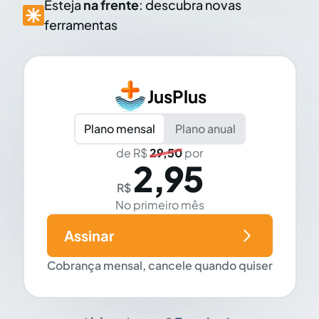
Esteja
na frente
: descubra novas
ferramentas
JusPlus
Plano mensal
Plano anual
de R$
29,50
por
2,95
R$
No primeiro mês
Assinar
Cobrança mensal, cancele quando quiser