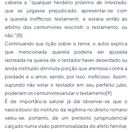
caberia a “qualquer herdeiro próximo ab intestado,
que se julgasse prejudicado, apresentar-se com
a
querela inofficiosi testamenti
, e estaria então ao
arbítrio dos
centumvires r
escindir o testamento, ou
não.”[8]
Continuando sua lição sobre o tema, o autor explica
que mencionada querela poderia ser ajuizada
lastreada na queixa de o testador haver deserdado ou
ainda instituído diminuta porção que atentava contra a
piedade e o amor, sendo, por isso, inoficioso. Assim,
supondo não estar o testador em seu perfeito juízo,
poderiam os
centumvires
anular o testamento[9].
É de importância salutar já daí observar-se que o
nascedouro do instituto da legítima no direito romano
valeu-se, portanto, de um pretexto jurisprudencial
calçado numa visão patrimonializada do afeto familiar,