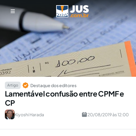
Destaque dos editores
Artigo
Lamentável confusão entre CPMF e
CP
Kiyoshi Harada
20/08/2019 às 12:00