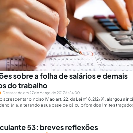
es sobre a folha de salários e demais
s do trabalho
Destacado em 27 de Março de 2017 às 14:00
o acrescentar o inciso IV ao art. 22, da Lei nº 8.212/91, alargou a in
denciária, alterando a sua base de cálculo fora dos limites traçado
 inconstitucionalidade. Agora é aguardar manifestação do STF.
culante 53: breves reflexões