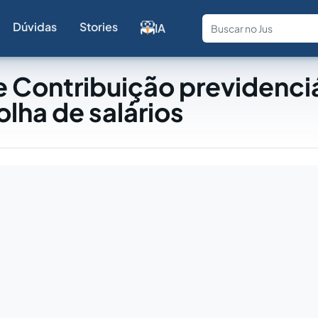
Dúvidas
Stories
IA
Fale com a
 Contribuição previdenciá
olha de salários