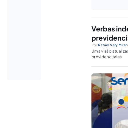
Verbas ind
previdenci
Por
Rafael Nery Mira
Uma visão atualiza
previdenciárias.