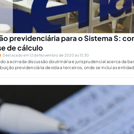
ão previdenciária para o Sistema S: co
se de cálculo
Destacado em 12 de Novembro de 2020 às 13:30
ido a acirrada discussão doutrinária e jurisprudencial acerca da ba
buição previdenciária devida a terceiros, onde se inclui as entida
apidar clareza dos textos legislativos invocados.