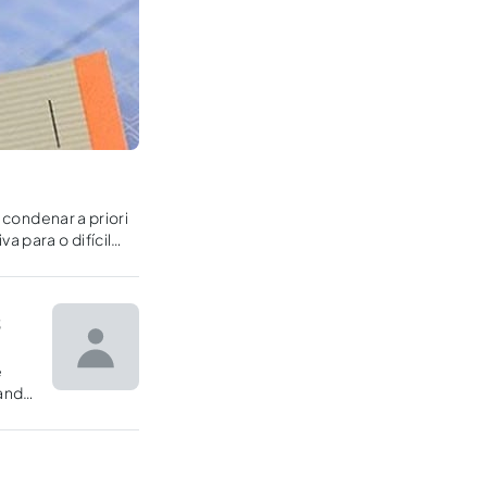
 condenar a priori
a para o difícil
s
e
tando