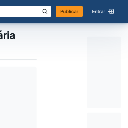
Publicar
Entrar
 IA
Buscar no Jus
ria