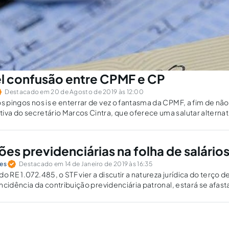
l confusão entre CPMF e CP
Destacado em 20 de Agosto de 2019 às 12:00
os pingos nos is e enterrar de vez o fantasma da CPMF, a fim de não
va do secretário Marcos Cintra, que oferece uma salutar alternativ
nômico que estamos atravessando.
es previdenciárias na folha de salário
ses
Destacado em 14 de Janeiro de 2019 às 16:35
o RE 1.072.485, o STF vier a discutir a natureza jurídica do terço d
 incidência da contribuição previdenciária patronal, estará se afas
o no RE 565.160.