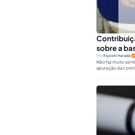
Contribuiç
sobre a ba
Por
Kiyoshi Harada
Não faz muito sent
apuração da contri
Sistema S, dada a l