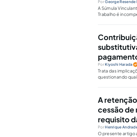
Por
George Resende 
A Súmula Vinculant
Trabalho é incompe
salários pagos dur
Contribuiçã
substitutiv
pagament
Por
Kiyoshi Harada
Trata das implicaçõ
questionando quai
financeiro.
A retenção
cessão de 
requisito 
Por
Henrique Andrad
O presente artigo 