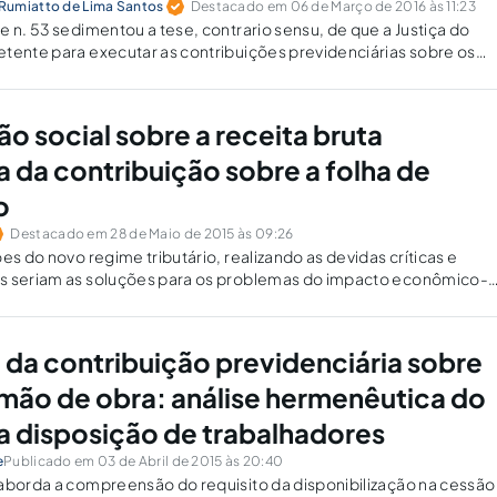
Rumiatto de Lima Santos
Destacado em 06 de Março de 2016 às 11:23
e n. 53 sedimentou a tese, contrario sensu, de que a Justiça do
tente para executar as contribuições previdenciárias sobre os
ante o período contratual reconhecido.
o social sobre a receita bruta
a da contribuição sobre a folha de
o
Destacado em 28 de Maio de 2015 às 09:26
es do novo regime tributário, realizando as devidas críticas e
s seriam as soluções para os problemas do impacto econômico-
 da contribuição previdenciária sobre
mão de obra: análise hermenêutica do
da disposição de trabalhadores
e
Publicado em 03 de Abril de 2015 às 20:40
aborda a compreensão do requisito da disponibilização na cessão