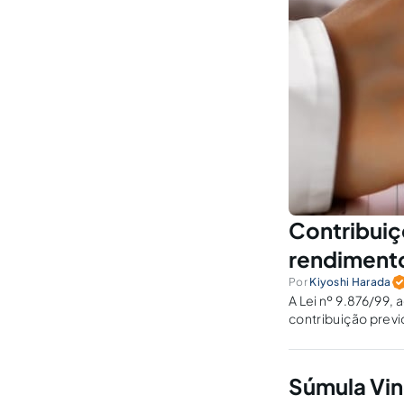
Contribuiçõ
rendimento
Por
Kiyoshi Harada
A Lei nº 9.876/99, a
contribuição previ
Política. Vício de
Súmula Vin