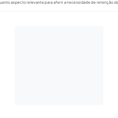
uanto aspecto relevante para aferir a necessidade de retenção d
denciária na fonte do pagamento realizado ao cedente.