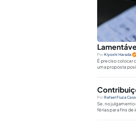
Lamentáve
Por
Kiyoshi Harada
É preciso colocar 
uma proposta positi
momento socioeco
Contribuiçõ
Por
Rafael Fiuza Cas
Se, no julgamento d
férias para fins de
do caminho trilhad