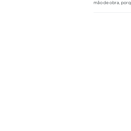
mão de obra, porq
contribuição previ