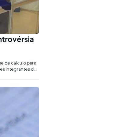
ntrovérsia
se de cálculo para
des integrantes do