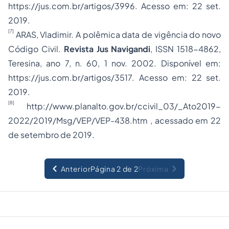
https://jus.com.br/artigos/3996. Acesso em: 22 set.
2019.
[7]
ARAS, Vladimir.
A polêmica data de vigência do novo
Código Civil
.
Revista Jus Navigandi
, ISSN 1518-4862,
Teresina,
ano 7
,
n. 60
,
1
nov.
2002
. Disponível em:
https://jus.com.br/artigos/3517. Acesso em: 22 set.
2019.
[8]
http://www.planalto.gov.br/ccivil_03/_Ato2019-
2022/2019/Msg/VEP/VEP-438.htm
, acessado em 22
de setembro de 2019.
Anterior
Página 2 de 2
Próxima