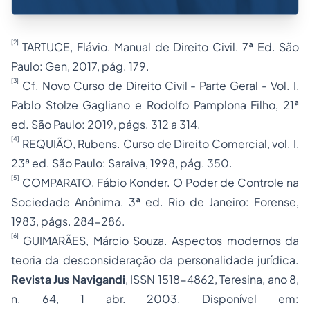
[2]
TARTUCE, Flávio.
Manual de Direito Civil.
7ª Ed. São
Paulo: Gen, 2017, pág. 179.
[3]
Cf. Novo Curso de Direito Civil - Parte Geral - Vol. I,
Pablo Stolze Gagliano e Rodolfo Pamplona Filho, 21ª
ed. São Paulo: 2019, págs. 312 a 314.
[4]
REQUIÃO, Rubens. Curso de Direito Comercial, vol. I,
23ª ed. São Paulo: Saraiva, 1998, pág. 350.
[5]
COMPARATO, Fábio Konder.
O Poder de Controle na
Sociedade Anônima.
3ª ed. Rio de Janeiro: Forense,
1983, págs. 284-286.
[6]
GUIMARÃES, Márcio Souza.
Aspectos modernos da
teoria da desconsideração da personalidade jurídica
.
Revista Jus Navigandi
, ISSN 1518-4862, Teresina,
ano 8
,
n. 64
,
1
abr.
2003
. Disponível em: