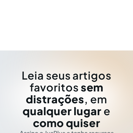
Leia seus artigos
favoritos
sem
distrações
, em
qualquer lugar
e
como quiser
Assine o JusPlus e tenha recursos