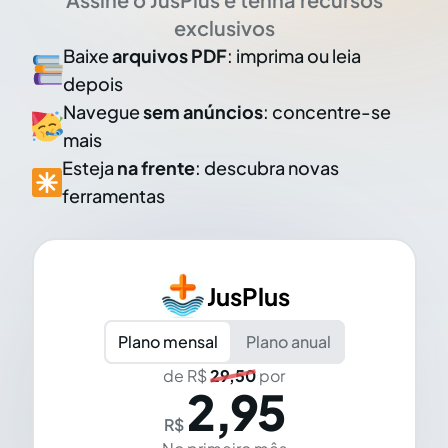
exclusivos
Baixe
arquivos PDF
: imprima ou leia
depois
Navegue
sem anúncios
: concentre-se
mais
Esteja
na frente
: descubra novas
ferramentas
JusPlus
Plano mensal
Plano anual
de R$
29,50
por
2,95
R$