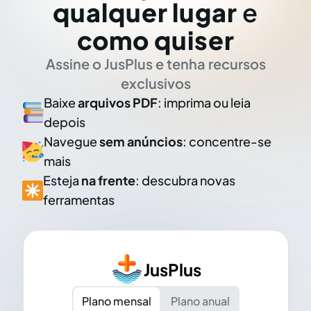
qualquer lugar
e
como quiser
Assine o JusPlus e tenha recursos
exclusivos
Baixe
arquivos PDF
: imprima ou leia
depois
Navegue
sem anúncios
: concentre-se
mais
Esteja
na frente
: descubra novas
ferramentas
JusPlus
Plano mensal
Plano anual