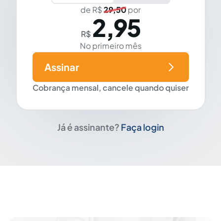
de R$
29,50
por
2,95
R$
No primeiro mês
Assinar
Cobrança mensal, cancele quando quiser
Já é assinante?
Faça login