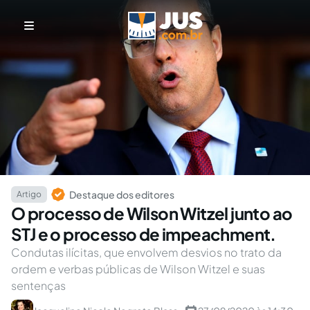
Destaque dos editores
Artigo
O processo de Wilson Witzel junto ao
STJ e o processo de impeachment.
Condutas ilícitas, que envolvem desvios no trato da
ordem e verbas públicas de Wilson Witzel e suas
sentenças