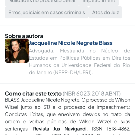
Nulidades no processo penal
Impeachment
Erros judiciais em casos criminais
Atos do Juiz
Sobre a autora
Jacqueline Nicole Negrete Blass
Advogada. Mestranda no Núcleo de
Estudos em Políticas Públicas em Direitos
Humanos da Universidade Federal do Rio
de Janeiro (NEPP-DH/UFRJ).
Como citar este texto
(NBR 6023:2018 ABNT)
BLASS, Jacqueline Nicole Negrete. O processo de Wilson
Witzel junto ao STJ e o processo de impeachment.:
Condutas ilícitas, que envolvem desvios no trato da
ordem e verbas públicas de Wilson Witzel e suas
sentenças.
Revista Jus Navigandi
, ISSN 1518-4862,