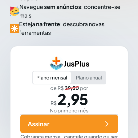
Navegue
sem anúncios
: concentre-se
mais
Esteja
na frente
: descubra novas
ferramentas
JusPlus
Plano mensal
Plano anual
de R$
29,50
por
2,95
R$
No primeiro mês
Assinar
Cobrança mensal, cancele quando quiser