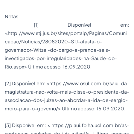
Notas
[1] Disponível em:
<http://www.stj.jus.br/sites/portalp/Paginas/Comuni
cacao/Noticias/28082020-STJ-afasta-o-
governador-Witzel-do-cargo-e-prende-seis-
investigados-por-irregularidades-na-Saude-do-
Rio.aspx> Último acesso: 16.09.2020.
[2] Disponível em: <https://www.osul.com.br/saiu-da-
magistratura-nao-volta-mais-disse-o-presidente-da-
associacao-dos-juizes-ao-abordar-a-ida-de-sergio-
moro-para-o-governo/> Ultimo acesso: 16.09.2020.
[3] Disponível em: < https://piaui.folha.uol.com.br/as-
sentencas-anuladas-do-juiz-witzel/> Ultimo acesso: