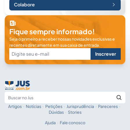
Colabore
Fique sempre informado!
Seja o primeiro a receber nossas novidades exclusivas e
recentes diretamente em sua caixa de entrada.
Inscrever
Artigos
·
Notícias
·
Petições
·
Jurisprudência
·
Pareceres
·
Fale com a IA
Buscar no Jus
Dúvidas
·
Stories
Ajuda
·
Fale conosco