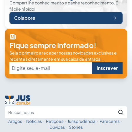
Compartilhe conhecimento e ganhe reconhecimento. É
fácil e rápido!
Colabore
Fique sempre informado!
Seja o primeiro a receber nossas novidades exclusivas e
recentes diretamente em sua caixa de entrada.
Inscrever
Artigos
·
Notícias
·
Petições
·
Jurisprudência
·
Pareceres
·
Fale com a IA
Buscar no Jus
Dúvidas
·
Stories