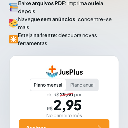
Baixe
arquivos PDF
: imprima ou leia
depois
Navegue
sem anúncios
: concentre-se
mais
Esteja
na frente
: descubra novas
ferramentas
JusPlus
Plano mensal
Plano anual
de R$
29,50
por
2,95
R$
No primeiro mês
Assinar