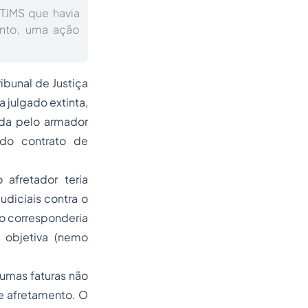
TJMS que havia
mento, uma ação
ibunal de Justiça
a julgado extinta,
ida pelo armador
do contrato de
afretador teria
judiciais contra o
so corresponderia
 objetiva (nemo
gumas faturas não
de afretamento. O