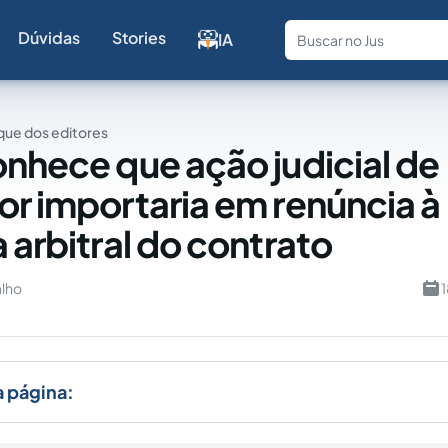
Dúvidas
Stories
IA
Fale com a
ue dos editores
onhece que ação judicial de
or importaria em renúncia à
 arbitral do contrato
lho
1
a página: