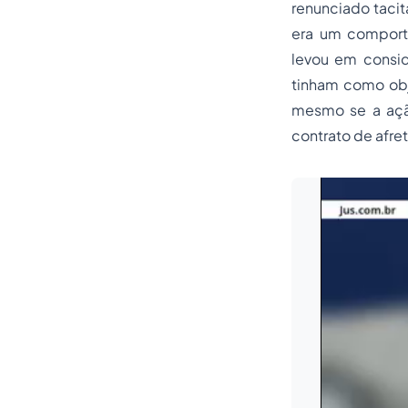
renunciado tacit
era um comporta
levou em consid
tinham como obj
mesmo se a ação
contrato de afre