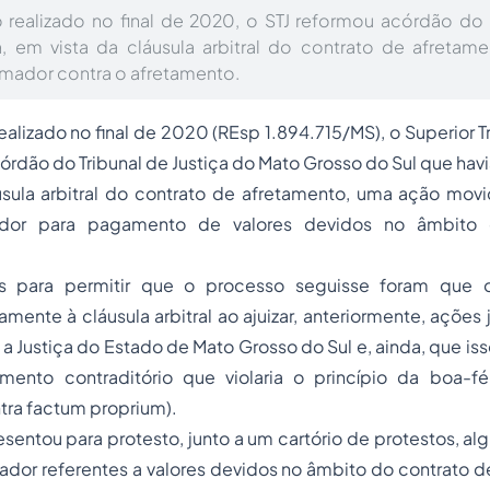
 realizado no final de 2020, o STJ reformou acórdão do 
a, em vista da cláusula arbitral do contrato de afreta
mador contra o afretamento.
alizado no final de 2020 (REsp 1.894.715/MS), o Superior Tr
órdão do Tribunal de Justiça do Mato Grosso do Sul que havi
usula arbitral do contrato de afretamento, uma ação mov
ador para pagamento de valores devidos no âmbito 
 para permitir que o processo seguisse foram que o 
mente à cláusula arbitral ao ajuizar, anteriormente, ações 
a Justiça do Estado de Mato Grosso do Sul e, ainda, que is
ento contraditório que violaria o princípio da boa-fé
tra factum proprium).
entou para protesto, junto a um cartório de protestos, al
ador referentes a valores devidos no âmbito do contrato 