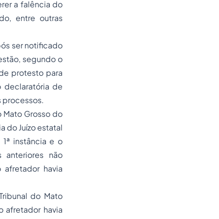
rer a falência do
o, entre outras
ós ser notificado
estão, segundo o
 de protesto para
 declaratória de
s processos.
o Mato Grosso do
 do Juízo estatal
1ª instância e o
 anteriores não
 afretador havia
Tribunal do Mato
 afretador havia