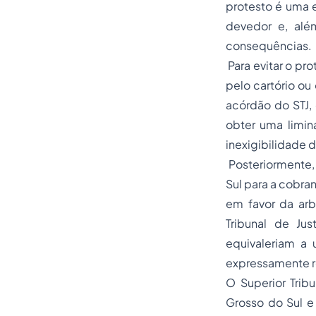
protesto é uma e
devedor e, alé
consequências.
Para evitar o pr
pelo cartório o
acórdão do STJ, 
obter uma limin
inexigibilidade 
Posteriormente, 
Sul para a cobra
em favor da arb
Tribunal de Ju
equivaleriam a 
expressamente re
O Superior Trib
Grosso do Sul e