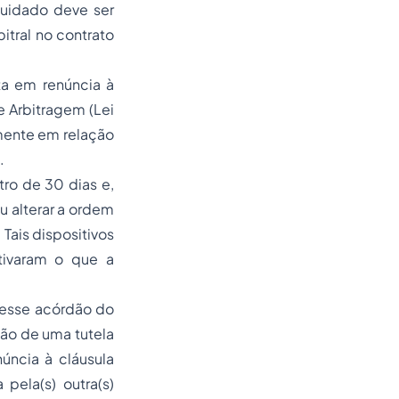
cuidado deve ser
itral no contrato
ta em renúncia à
e Arbitragem (Lei
amente em relação
.
tro de 30 dias e,
u alterar a ordem
 Tais dispositivos
tivaram o que a
e esse acórdão do
ção de uma tutela
úncia à cláusula
 pela(s) outra(s)