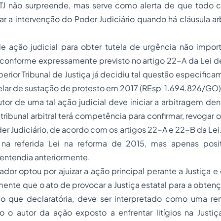
J não surpreende, mas serve como alerta de que todo 
 a intervenção do Poder Judiciário quando há cláusula arb
e ação judicial para obter tutela de urgência não impor
l, conforme expressamente previsto no artigo 22-A da Lei d
erior Tribunal de Justiça já decidiu tal questão especific
elar de sustação de protesto em 2017 (REsp 1.694.826/GO)
tor de uma tal ação judicial deve iniciar a arbitragem den
tribunal arbitral terá competência para confirmar, revogar o
er Judiciário, de acordo com os artigos 22-A e 22-B da Lei.
s na referida Lei na reforma de 2015, mas apenas posi
á entendia anteriormente.
ador optou por ajuizar a ação principal perante a Justiça 
mente que o ato de provocar a Justiça estatal para a obten
mo que declaratória, deve ser interpretado como uma ren
do o autor da ação exposto a enfrentar litígios na Justiça