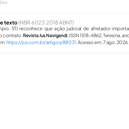
ório.
e texto
(NBR 6023:2018 ABNT)
o. STJ reconhece que ação judicial de afretador importar
do contrato.
Revista Jus Navigandi
, ISSN 1518-4862, Teresina, ano 
em:
https://jus.com.br/artigos/88031
. Acesso em: 7 ago. 2026.