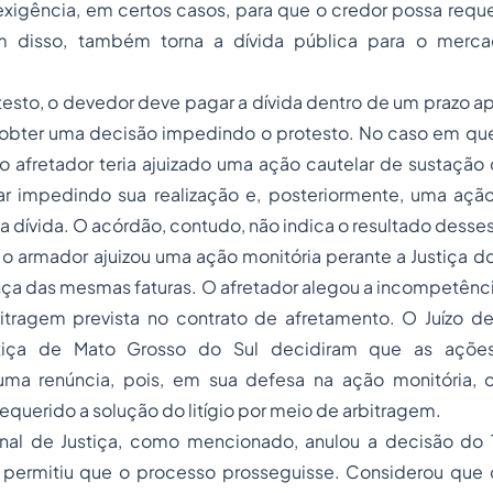
xigência, em certos casos, para que o credor possa reque
m disso, também torna a dívida pública para o mercad
otesto, o devedor deve pagar a dívida dentro de um prazo ap
u obter uma decisão impedindo o protesto. No caso em qu
o afretador teria ajuizado uma ação cautelar de sustação
ar impedindo sua realização e, posteriormente, uma ação
da dívida. O acórdão, contudo, não indica o resultado desse
o armador ajuizou uma ação monitória perante a Justiça d
nça das mesmas faturas. O afretador alegou a incompetência
itragem prevista no contrato de afretamento. O Juízo de 
stiça de Mato Grosso do Sul decidiram que as ações
uma renúncia, pois, em sua defesa na ação monitória, o
querido a solução do litígio por meio de arbitragem.
unal de Justiça, como mencionado, anulou a decisão do 
 permitiu que o processo prosseguisse. Considerou que o