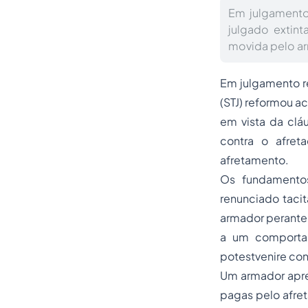
Em julgamento
julgado extint
movida pelo ar
Em julgamento re
(STJ) reformou ac
em vista da clá
contra o afret
afretamento.
Os fundamentos
renunciado tacita
armador perante 
a um comportam
potestvenire con
Um armador apres
pagas pelo afret