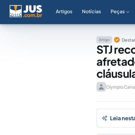
Artigos
Notícias
Peças
Destaq
Artigo
STJ rec
afretad
cláusula
Olympio Carva
Leia nest