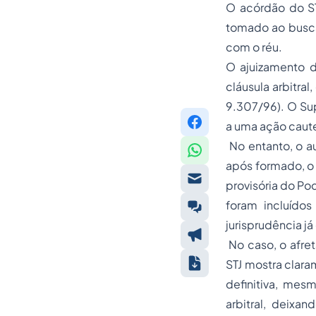
O acórdão do ST
tomado ao buscar
com o réu.
O ajuizamento d
cláusula arbitra
9.307/96). O Sup
a uma ação caut
No entanto, o au
após formado, o 
provisória do Pod
foram incluído
jurisprudência j
No caso, o afret
STJ mostra clara
definitiva, mes
arbitral, deixan