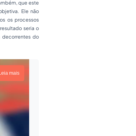
 também, que este
bjetiva. Ele não
dos os processos
esultado seria o
s decorrentes do
Leia mais