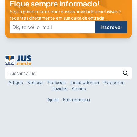
Fique sempre informado!
Seja o primeiro a receber nossas novidades exclusivas e
recentes diretamente em sua caixa de entrada.
Inscrever
Artigos
·
Notícias
·
Petições
·
Jurisprudência
·
Pareceres
·
Fale com a IA
Buscar no Jus
Dúvidas
·
Stories
Ajuda
·
Fale conosco