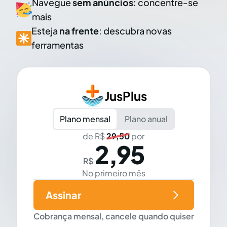
Navegue
sem anúncios
: concentre-se
mais
Esteja
na frente
: descubra novas
ferramentas
JusPlus
Plano mensal
Plano anual
de R$
29,50
por
2,95
R$
No primeiro mês
Assinar
Cobrança mensal, cancele quando quiser