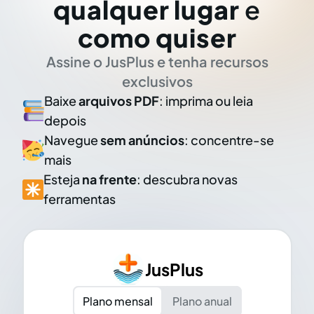
qualquer lugar
e
como quiser
Assine o JusPlus e tenha recursos
exclusivos
Baixe
arquivos PDF
: imprima ou leia
depois
Navegue
sem anúncios
: concentre-se
mais
Esteja
na frente
: descubra novas
ferramentas
JusPlus
Plano mensal
Plano anual