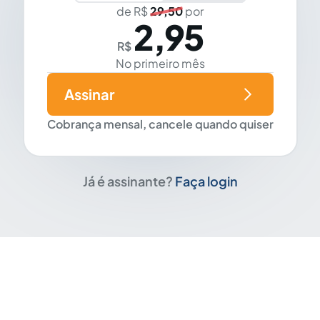
de R$
29,50
por
2,95
R$
No primeiro mês
Assinar
Cobrança mensal, cancele quando quiser
Já é assinante?
Faça login