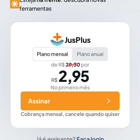
ferramentas
JusPlus
Plano mensal
Plano anual
de R$
29,50
por
2,95
R$
No primeiro mês
Assinar
Cobrança mensal, cancele quando quiser
Já é assinante?
Faça login