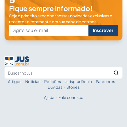
Fique sempre informado!
Seja o primeiro a receber nossas novidades exclusivas e
recentes diretamente em sua caixa de entrada.
Inscrever
Artigos
·
Notícias
·
Petições
·
Jurisprudência
·
Pareceres
·
Fale com a IA
Buscar no Jus
Dúvidas
·
Stories
Ajuda
·
Fale conosco