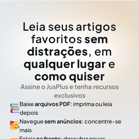
Leia seus artigos
favoritos
sem
distrações
, em
qualquer lugar
e
como quiser
Assine o JusPlus e tenha recursos
exclusivos
Baixe
arquivos PDF
: imprima ou leia
depois
Navegue
sem anúncios
: concentre-se
mais
Esteja
na frente
: descubra novas