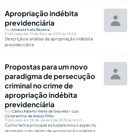
em tais delitos. A lei privilegia aqueles com alto
poder aquisitivo?
Apropriação indébita
previdenciária
Por
Amanda Valle Bezerra
Publicado em 13 de Abril de 2015 às 14:04
Descrição e análise da apropriação indébita
previdenciária
Propostas para um novo
paradigma de persecução
criminal no crime de
apropriação indébita
previdenciária
Por
Carlos Alberto Vieira de Gouveia
e
Luiz
Constantino de Araújo Filho
Publicado em 28 de Janeiro de 2015 às 14:00
Como tema principal estudaremos o aspecto
dogmático do delito de apropriação indébita