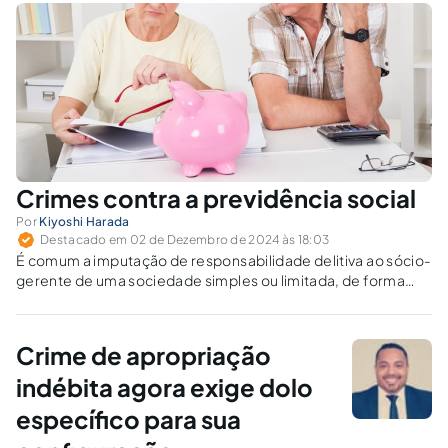
Crimes contra a previdência social
Por
Kiyoshi Harada
Destacado em 02 de Dezembro de 2024 às 18:03
É comum a imputação de responsabilidade delitiva ao sócio-
gerente de uma sociedade simples ou limitada, de forma
indiscriminada, por parte dos agentes do fisco. Na verdade,
tal conduta é condenada pela jurisprudência do STF, que
exige a comprovação da culpa subjetiva.
Crime de apropriação
indébita agora exige dolo
específico para sua