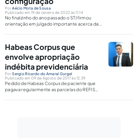
configuração
Por
Aécio Mota de Sousa
Publicado em 19 de Janeiro de 2022 às 11:14
No finalzinho do ano passado o STJ firmou
orientação em julgado importante acerca da
configuração do crime de apropriação
indébita tributária. Antes de trazer a novidade
jurisprudencial, cabe aqui esclarecer um
Habeas Corpus que
pouco, afinal, o que é o crime de
apropriação...
envolve apropriação
indébita previdenciária
Por
Sergio Ricardo do Amaral Gurgel
Publicado em 09 de Agosto de 2017 às 12:39
Pedido de Habeas Corpus de paciente que
pagava regularmente as parcelas do REFIS
antes da sentença de primeiro grau. Execução
penal em andamento.