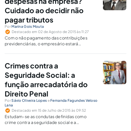
despesas na empresa?
Cuidado ao decidir não
pagar tributos
Por
Marina Gois Mouta
Destacado em 02 de Agosto de 2015 às 11:27
Com o não pagamento das contribuições
previdenciárias, o empresário estará
cometendo crime de apropriação indébita.
Crimes contra a
Seguridade Social: a
função arrecadatória do
Direito Penal
Por
Sávio Oliveira Lopes
e
Fernanda Fagundes Veloso
Lana
Destacado em 15 de Julho de 2015 às 09:52
Estudam-se as condutas definidas como
crime contra a seguridade social e a
característica instrumental da ciência penal