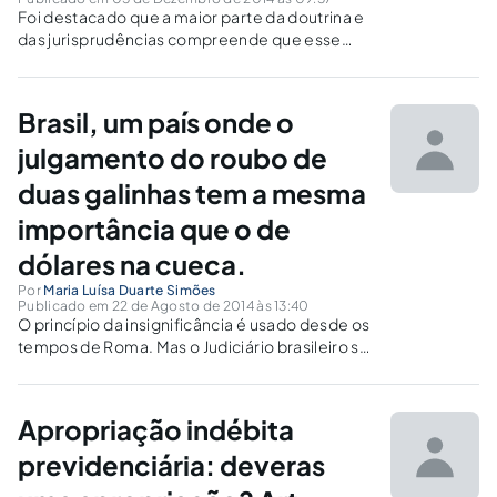
Foi destacado que a maior parte da doutrina e
das jurisprudências compreende que esse
tipo penal configura-se como omissivo,
preterindo o princípio do animus rem sibi
habendi, presente no crime de apropriação
Brasil, um país onde o
indébita previsto no artigo 168 do CP.
julgamento do roubo de
duas galinhas tem a mesma
importância que o de
dólares na cueca.
Por
Maria Luísa Duarte Simões
Publicado em 22 de Agosto de 2014 às 13:40
O princípio da insignificância é usado desde os
tempos de Roma. Mas o Judiciário brasileiro se
vê entulhado com julgamentos ridículos, como
o roubo de uma par de chinelos, de duas
galinhas ou pesca de doze camarões na época
Apropriação indébita
do defeso.Que Deus nos acuda!
previdenciária: deveras