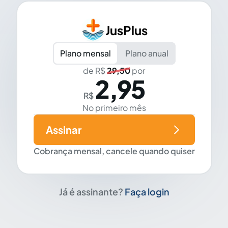
JusPlus
Plano mensal
Plano anual
de R$
29,50
por
2,95
R$
No primeiro mês
Assinar
Cobrança mensal, cancele quando quiser
Já é assinante?
Faça login