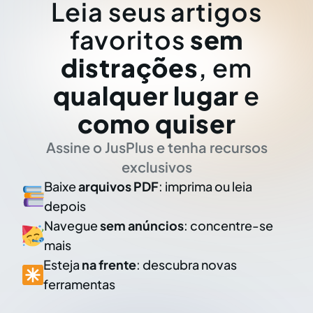
Leia seus artigos
favoritos
sem
distrações
, em
qualquer lugar
e
como quiser
Assine o JusPlus e tenha recursos
exclusivos
Baixe
arquivos PDF
: imprima ou leia
depois
Navegue
sem anúncios
: concentre-se
mais
Esteja
na frente
: descubra novas
ferramentas