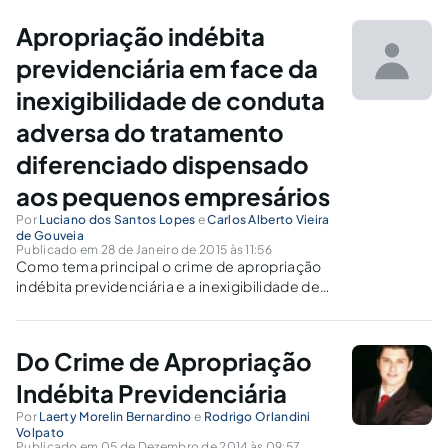
Apropriação indébita
previdenciária em face da
inexigibilidade de conduta
adversa do tratamento
diferenciado dispensado
aos pequenos empresários
Por
Luciano dos Santos Lopes
e
Carlos Alberto Vieira
de Gouveia
Publicado em 28 de Janeiro de 2015 às 11:56
Como tema principal o crime de apropriação
indébita previdenciária e a inexigibilidade de
conduta adversa em face do tratamento
diferenciado dispensado aos pequenos
empresários, buscando identificar como o
Do Crime de Apropriação
empresário poderá se beneficiar dessa
excludente,
Indébita Previdenciária
Por
Laerty Morelin Bernardino
e
Rodrigo Orlandini
Volpato
Publicado em 05 de Dezembro de 2014 às 09:57