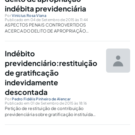
indébita previdenciária
Por
Vinícius Rosa Viana
Publicado em 04 de Setembro de 2015 às 11:44
ASPECTOS PENAIS CONTROVERTIDOS
ACERCA DO DELITO DE APROPRIAÇÃO
INDEBITA PREVIDENCIÁRIA[1]
Indébito
previdenciário:restituição
de gratificação
indevidamente
descontada
Por
Pedro Fidélis Pinheiro de Alencar
Publicado em 01 de Setembro de 2015 às 18:16
Petição de restituição de contribuição
previdenciária sobre gratificação instituída
pelo governo do Estado do Rio de Janeiro.