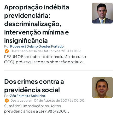
restrições à liberdade, dentre outras. O Direito
Apropriação indébita
Penal, por ser regido pelo princípio da
fragmentariedade, tutela apenas...
previdenciária:
descriminalização,
intervenção mínima e
insignificância
Por
Roosevelt Delano Guedes Furtado
Destacado em 16 de Outubro de 2010 às 10:16
RESUMO Este trabalho de conclusão de curso
(TCC), pré-requisito para obtenção do titulo
de pós-graduado em Direito Previdenciário, é
uma abordagem acerca da descriminalização
do delito de apropriação indébita
Dos crimes contra a
previdenciária, positivado no Código Penal
vigente no art. 168-A, quando o…
previdência social
Por
Zéu Palmeira Sobrinho
Destacado em 04 de Agosto de 2009 às 00:00
Sumário:1.Introdução: os ilícitos
previdenciários e a Lei 9.983/2000
2.Apropriação indébita previdenciária (art.