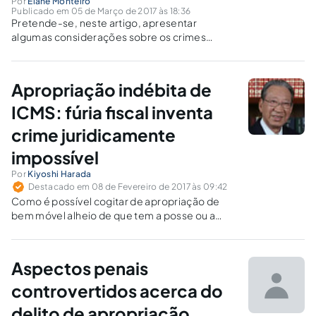
Por
Elane Monteiro
Publicado em 05 de Março de 2017 às 18:36
Pretende-se, neste artigo, apresentar
algumas considerações sobre os crimes
fiscais - ou simplesmente, crimes tributários,
presentes na mídia e, geralmente, até mesmo
nas Varas Criminais do Brasil.
Apropriação indébita de
ICMS: fúria fiscal inventa
crime juridicamente
impossível
Por
Kiyoshi Harada
Destacado em 08 de Fevereiro de 2017 às 09:42
Como é possível cogitar de apropriação de
bem móvel alheio de que tem a posse ou a
detenção? Tudo indica que o fisco estadual
está fazendo uma equiparação atípica com a
figura do art. 168-A do CP que tipifica o crime
Aspectos penais
de apropriação indébita da contribuição social
retida na fonte e não repassada à previdência
controvertidos acerca do
social.
delito de apropriação