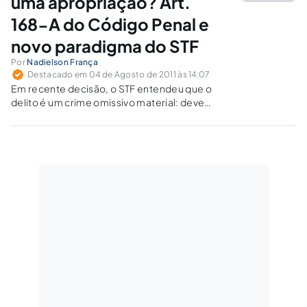
uma apropriação? Art.
168-A do Código Penal e
novo paradigma do STF
Por
Nadielson França
Destacado em 04 de Agosto de 2011 às 14:07
Em recente decisão, o STF entendeu que o
delito é um crime omissivo material: deve
haver a apropriação dos valores, com inversão
da posse.