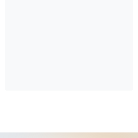
de indenização contra ele. O litígio terminou
com um acordo entre as partes, que resume
os acontecimentos de forma didática.