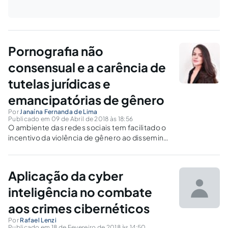
Pornografia não
consensual e a carência de
tutelas jurídicas e
emancipatórias de gênero
Por
Janaína Fernanda de Lima
Publicado em 09 de Abril de 2018 às 18:56
O ambiente das redes sociais tem facilitado o
incentivo da violência de gênero ao disseminar
a prática da intimidade sexual não consentida.
Surge daí a necessidade de analisar as
respostas e propostas legais oferecidas pelo
Aplicação da cyber
sistema jurídico brasileiro e questionar se a
majoração das penas ou a criminalização de
inteligência no combate
novas condutas seria a solução.
aos crimes cibernéticos
Por
Rafael Lenzi
Publicado em 18 de Fevereiro de 2018 às 14:50