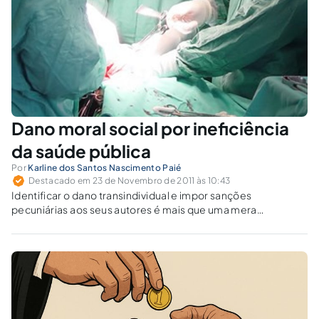
Dano moral social por ineficiência
da saúde pública
Por
Karline dos Santos Nascimento Paié
Destacado em 23 de Novembro de 2011 às 10:43
Identificar o dano transindividual e impor sanções
pecuniárias aos seus autores é mais que uma mera
compensação à vítima, é questão fundamental para fazer
prevalecer a justiça e, acima de tudo, fortalecer no cidadão a
presença do Estado e a crença na ordem jurídica.