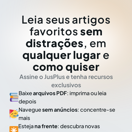
Leia seus artigos
favoritos
sem
distrações
, em
qualquer lugar
e
como quiser
Assine o JusPlus e tenha recursos
exclusivos
Baixe
arquivos PDF
: imprima ou leia
depois
Navegue
sem anúncios
: concentre-se
mais
Esteja
na frente
: descubra novas