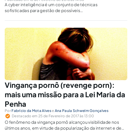
A cyber inteligência é um conjunto de técnicas
sofisticadas para gestão de possíveis
ameaças criminosas feitas por meio de
ferramentas computacionais. Conheça os
principais aspectos relacionados a estas
condutas, conhecidas como crimes
cibernéticos, e quais as formas de dissuasão
apresentadas pela cyber inteligência para
combatê-las.
Vingança pornô (revenge porn):
mais uma missão para a Lei Maria da
Penha
Por
Fabrício da Mota Alves
e
Ana Paula Schwelm Gonçalves
Destacado em 25 de Fevereiro de 2017 às 13:00
O fenômeno da vingança pornô alcançou visibilidade nos
últimos anos, em virtude da popularização da internet e de