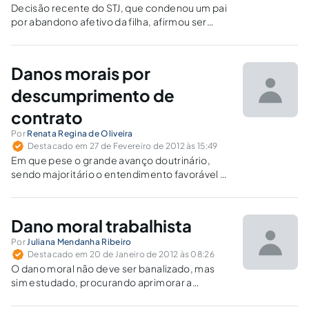
Decisão recente do STJ, que condenou um pai
por abandono afetivo da filha, afirmou ser
obrigação dos pais cuidar de sua prole, que
tem o direito de exigir judicialmente que o pai
conviva e participe do seu crescimento.
Danos morais por
descumprimento de
contrato
Por
Renata Regina de Oliveira
Destacado em 27 de Fevereiro de 2012 às 15:49
Em que pese o grande avanço doutrinário,
sendo majoritário o entendimento favorável à
reparação dos danos morais decorrentes do
descumprimento contratual, a jurisprudência
pátria não tem seguido o mesmo caminho.
Dano moral trabalhista
Por
Juliana Mendanha Ribeiro
Destacado em 20 de Janeiro de 2012 às 08:26
O dano moral não deve ser banalizado, mas
sim estudado, procurando aprimorar a
convivência harmoniosa entre empregador e