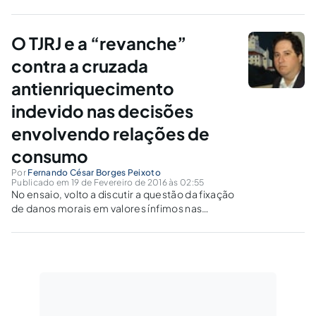
redes sociais, trazendo à tona mais uma forma cruel de
violência contra as mulheres.
O TJRJ e a “revanche”
contra a cruzada
antienriquecimento
indevido nas decisões
envolvendo relações de
consumo
Por
Fernando César Borges Peixoto
Publicado em 19 de Fevereiro de 2016 às 02:55
No ensaio, volto a discutir a questão da fixação
de danos morais em valores ínfimos nas
decisões exaradas nas ações de consumo e o
resultado colhido pelo TJRJ, onde as demandas
consumeristas que nele tramitam somam hoje
o dobro das ações penais.