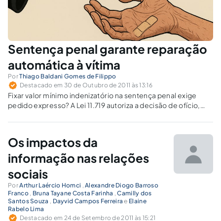
Sentença penal garante reparação
automática à vítima
Por
Thiago Baldani Gomes de Filippo
Destacado em 30 de Outubro de 2011 às 13:16
Fixar valor mínimo indenizatório na sentença penal exige
pedido expresso? A Lei 11.719 autoriza a decisão de ofício,
sem ofensa à ampla defesa. Persistem debates sobre a
supressão da liquidação, legitimidade das partes e
insurgências quanto ao valor.
Os impactos da
informação nas relações
sociais
Por
Arthur Laércio Homci
,
Alexandre Diogo Barroso
Franco
,
Bruna Tayane Costa Farinha
,
Camilly dos
Santos Souza
,
Dayvid Campos Ferreira
e
Elaine
Rabelo Lima
Destacado em 24 de Setembro de 2011 às 15:21