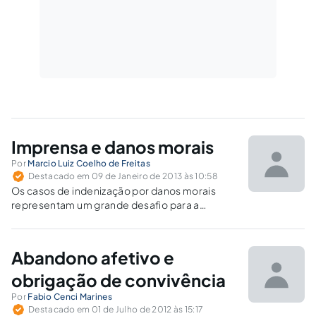
Imprensa e danos morais
Por
Marcio Luiz Coelho de Freitas
Destacado em 09 de Janeiro de 2013 às 10:58
Os casos de indenização por danos morais
representam um grande desafio para a
doutrina e para a jurisprudência,
especialmente quando nesta discussão a
tutela da honra e da intimidade colide com
Abandono afetivo e
outros valores constitucionais fundamentais,
como a liberdade de informação e de
obrigação de convivência
expressão.
Por
Fabio Cenci Marines
Destacado em 01 de Julho de 2012 às 15:17