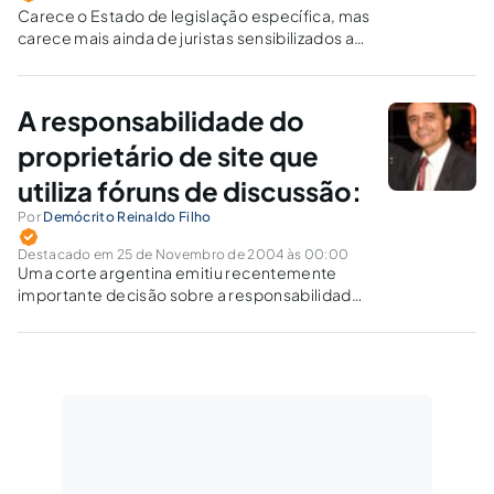
Carece o Estado de legislação específica, mas
carece mais ainda de juristas sensibilizados a
essa realidade contemporânea, que requer
compreensão não apenas do impacto
individual que o (mau) uso da tecnologia
A responsabilidade do
informacional pode gerar, mas acima de tudo
o impacto coletivo trazido pela informação
proprietário de site que
irresponsável.
utiliza fóruns de discussão:
Por
Demócrito Reinaldo Filho
Destacado em 25 de Novembro de 2004 às 00:00
Uma corte argentina emitiu recentemente
importante decisão sobre a responsabilidade
do provedor de conteúdo na Internet (1). Os
juízes da "Sala Primera de la Cámara Civil y
Comercial" da província de Jujuy, no dia 30 de
junho deste ano, condenaram…