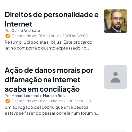
desabonadores, com cópia para vários
usuários de seu círculo de amizade. Abordam-
Direitos de personalidade e
se temas de responsabilidade civil e criminal.
Internet
Por
Danilo Andreato
Destacado em 01 de Abril de 2001 às 00:00
Resumo: Ubi societas, ibi jus. Este brocardo
latino comporta o quanto expressado no
presente texto, ante as inúmeras discussões
que se travam sobre o Direito e a Internet. Em
se tratando da incessante busca de
Ação de danos morais por
regulamentação adequada, alguns aspectos
da...
difamação na Internet
acaba em conciliação
Por
Marcel Leonardi
e
Marcelo Rosa
Destacado em 01 de Julho de 2000 às 00:00
Um advogado descobriu que uma pessoa
estava se fazendo passar por ele num fórum na
Internet, atribuindo-lhe conduta indesejável.
Conseguiu obter junto ao provedor a
identidade do falsário, e ingressou com ação