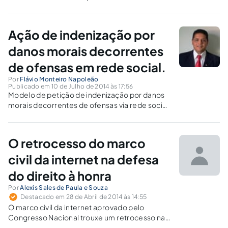
ou parciais em razão da oscilação na energia,
bem como procuramos apontar as formas do
consumidor resguardar seus direitos ante a
Ação de indenização por
concessionária de serviço público.
danos morais decorrentes
de ofensas em rede social.
Por
Flávio Monteiro Napoleão
Publicado em 10 de Julho de 2014 às 17:56
Modelo de petição de indenização por danos
morais decorrentes de ofensas via rede social,
a exemplo do facebook. Para lograr êxito
pelos Juizados Especiais, é importante que a
prova dos fatos não se revele complexa. Neste
O retrocesso do marco
caso, proponha na Justiça Comum.
civil da internet na defesa
do direito à honra
Por
Alexis Sales de Paula e Souza
Destacado em 28 de Abril de 2014 às 14:55
O marco civil da internet aprovado pelo
Congresso Nacional trouxe um retrocesso na
defesa da honra na internet ao prever que