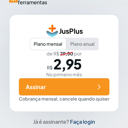
ferramentas
JusPlus
Plano mensal
Plano anual
de R$
29,50
por
2,95
R$
No primeiro mês
Assinar
Cobrança mensal, cancele quando quiser
Já é assinante?
Faça login