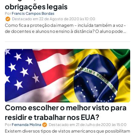
obrigações legais
Por
Francis Campos Bordas
Destacado em 22 de Agosto de 2020 às 10:00
Como fica a proteção da imagem – incluída também a voz –
de docentes e alunos no ensino à distância? O aluno pode
desligar câmera e microfone? O que é protegido por direito
autoral? A instituição de ensino tem direito de usar a aula?
Essas e outras dúvidas são abordadas no artigo.
Como escolher o melhor visto para
residir e trabalhar nos EUA?
Por
Fernanda Molina
Destacado em 21 de Julho de 2020 às 15:00
Existem diversos tipos de vistos americanos que possibilitam