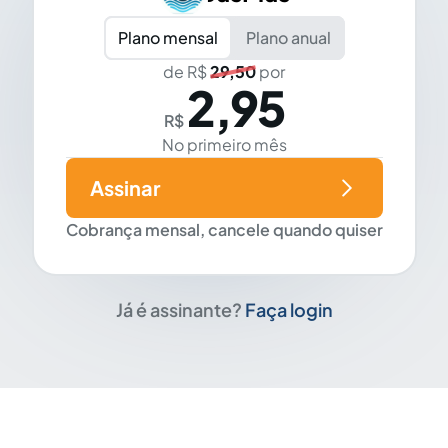
Plano mensal
Plano anual
de R$
29,50
por
2,95
R$
No primeiro mês
Assinar
Cobrança mensal, cancele quando quiser
Já é assinante?
Faça login