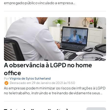
empregado público vinculado a empresa
pública ou sociedade de economia mista, sem
que haja motivação.
A observância à LGPD no home
office
Por
Virginia de Sylos Sutherland
Destacado em 29 de Janeiro de 2021 às 15:50
As empresas podem minimizar os riscos de infrações à LGPD
no teletrabalho, instruindo e treinando devidamente seus
funcionários quanto ao dever de proteção de dados
pessoais, além do dever de sigilo e confidencialidade de
informações.