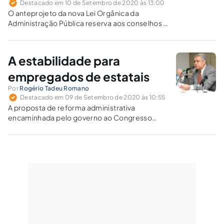
Destacado em 10 de Setembro de 2020 às 13:00
O anteprojeto da nova Lei Orgânica da
Administração Pública reserva aos conselhos a
categoria de entidades paraestatais, não
integrantes da Administração, embora com
personalidade de direito público.
A estabilidade para
empregados de estatais
Por
Rogério Tadeu Romano
Destacado em 09 de Setembro de 2020 às 10:55
A proposta de reforma administrativa
encaminhada pelo governo ao Congresso
altera não apenas as regras do funcionalismo,
mas também flexibiliza demissões em
estatais.