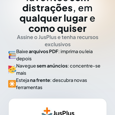
distrações
, em
qualquer lugar
e
como quiser
Assine o JusPlus e tenha recursos
exclusivos
Baixe
arquivos PDF
: imprima ou leia
depois
Navegue
sem anúncios
: concentre-se
mais
Esteja
na frente
: descubra novas
ferramentas
JusPlus