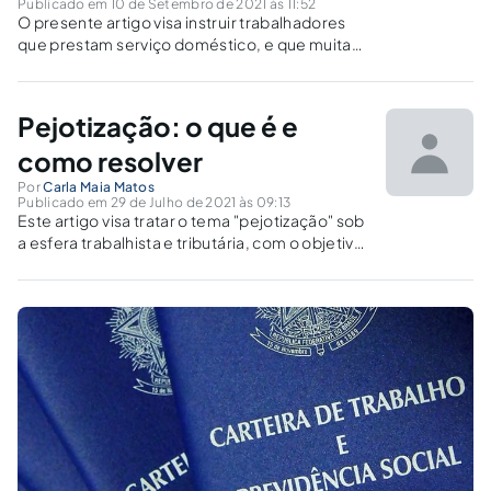
Publicado em 10 de Setembro de 2021 às 11:52
O presente artigo visa instruir trabalhadores
que prestam serviço doméstico, e que muitas
vezes não conhecem a legislação que
disciplina os seus direitos.
Pejotização: o que é e
como resolver
Por
Carla Maia Matos
Publicado em 29 de Julho de 2021 às 09:13
Este artigo visa tratar o tema "pejotização" sob
a esfera trabalhista e tributária, com o objetivo
de orientar os empresários em sua tomada de
decisão.