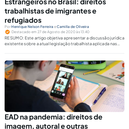
Estrangeiros no Brasil: direitos
trabalhistas de imigrantes e
refugiados
Por
Henrique Nelson Ferreira
e
Camilla de Oliveira
Destacado em 27 de Agosto de 2020 às 13:40
RESUMO: Este artigo objetiva apresentar a discussão jurídica
existente sobre a atual legislação trabalhista aplicada nas
relações de trabalho que envolvam o estrangeiro no Brasil,
na condição de refugiado ou imigrante. Traz-se à baila os
desdobramentos da inserção do estrangeiro no...
EAD na pandemia: direitos de
imagem, autoral e outras