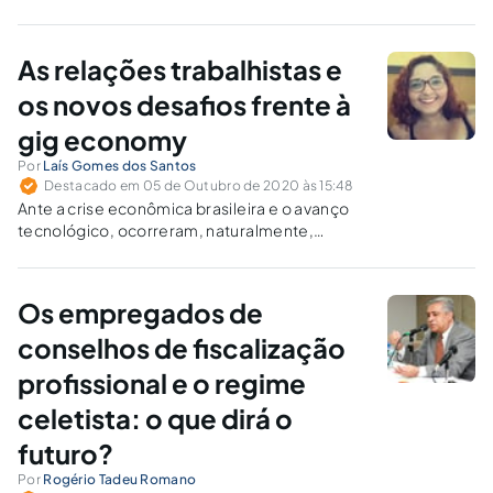
empresas que possuem empregados em regime de
teletrabalho.
As relações trabalhistas e
os novos desafios frente à
gig economy
Por
Laís Gomes dos Santos
Destacado em 05 de Outubro de 2020 às 15:48
Ante a crise econômica brasileira e o avanço
tecnológico, ocorreram, naturalmente,
mudanças nos modelos laborativos
tradicionais. Urge que o direito do trabalho dê
um novo olhar às necessidades que daí
Os empregados de
surgiram.
conselhos de fiscalização
profissional e o regime
celetista: o que dirá o
futuro?
Por
Rogério Tadeu Romano