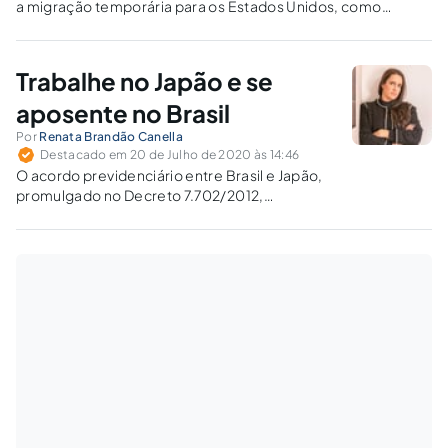
a migração temporária para os Estados Unidos, como
também o almejado “green card”, que concede autorização
de residência permanente.
Trabalhe no Japão e se
aposente no Brasil
Por
Renata Brandão Canella
Destacado em 20 de Julho de 2020 às 14:46
O acordo previdenciário entre Brasil e Japão,
promulgado no Decreto 7.702/2012,
estabeleceu a possibilidade de brasileiros que
trabalharam no Japão computarem referido
tempo para a concessão da aposentadoria no
Brasil.