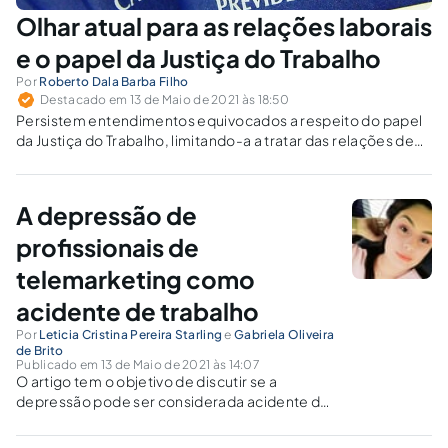
Olhar atual para as relações laborais
e o papel da Justiça do Trabalho
Por
Roberto Dala Barba Filho
Destacado em 13 de Maio de 2021 às 18:50
Persistem entendimentos equivocados a respeito do papel
da Justiça do Trabalho, limitando-a a tratar das relações de
emprego. A solução de conflitos das diferentes
modalidades de prestação de serviço passa pelo
reconhecimento de que se trata de múltiplas espécies de
A depressão de
um gênero comum, que é o da prestação laboral.
profissionais de
telemarketing como
acidente de trabalho
Por
Leticia Cristina Pereira Starling
e
Gabriela Oliveira
de Brito
Publicado em 13 de Maio de 2021 às 14:07
O artigo tem o objetivo de discutir se a
depressão pode ser considerada acidente de
trabalho, demonstrando o nexo causal entre a
depressão e o profissional de telemarketing, o