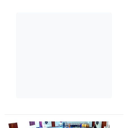
conceito de depressão e os direitos
trabalhistas desses profissionais.