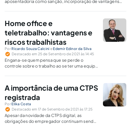
aposentadoria como sanção, incorporação de vantagens
temporárias, regra transição para guardas municipais,
aposentadoria compulsória, integralidade e paridade.
Home office e
teletrabalho: vantagens e
riscos trabalhistas
Por
Ricardo Souza Calcini
e
Edemir Edinor da Silva
Destacado em 25 de Setembro de 2021 às 14:45
Engana-se quem pensa que se perde o
controle sobre o trabalho ao se ter uma equipe
remota.
A importância de uma CTPS
registrada
Por
Elika Costa
Destacado em 17 de Setembro de 2021 às 17:25
Apesar da novidade da CTPS digital, as
obrigações do empregador continuam sendo
as mesmas.