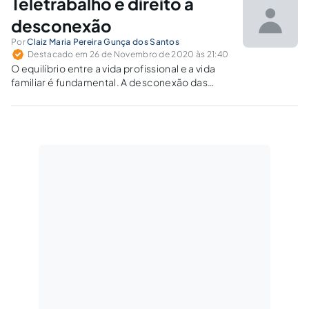
Teletrabalho e direito à
desconexão
Por
Claiz Maria Pereira Gunça dos Santos
Destacado em 26 de Novembro de 2020 às 21:40
O equilíbrio entre a vida profissional e a vida
familiar é fundamental. A desconexão das
plataformas digitais após a jornada de trabalho
é essencial, em especial na atual sociedade
em que as relações interpessoais estão cada
vez mais virtuais.