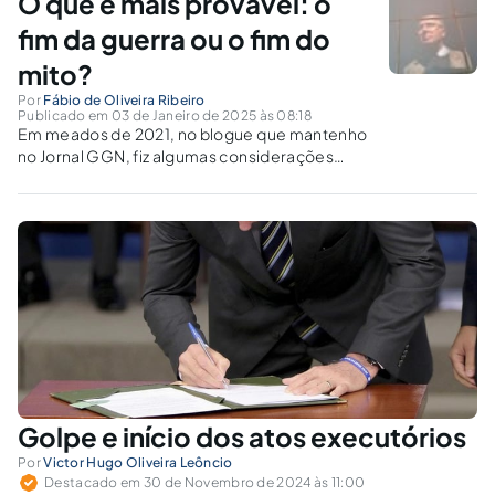
O que é mais provável: o
fim da guerra ou o fim do
mito?
Por
Fábio de Oliveira Ribeiro
Publicado em 03 de Janeiro de 2025 às 08:18
Em meados de 2021, no blogue que mantenho
no Jornal GGN, fiz algumas considerações
sobre o Militarismo Fake de Jair Bolsonaro,
assunto ao qual voltei em abril de 2022. A
fakeada de 2023, que terminou com centenas
de prisões e...
Golpe e início dos atos executórios
Por
Victor Hugo Oliveira Leôncio
Destacado em 30 de Novembro de 2024 às 11:00