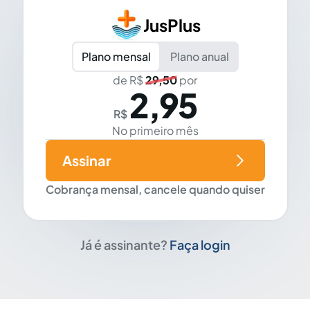
JusPlus
Plano mensal
Plano anual
de R$
29,50
por
2,95
R$
No primeiro mês
Assinar
Cobrança mensal, cancele quando quiser
Já é assinante?
Faça login