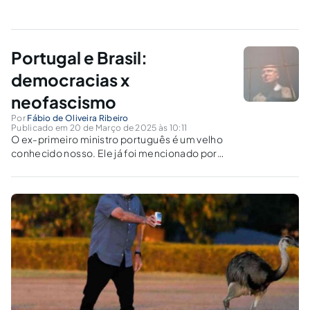
Portugal e Brasil:
democracias x
neofascismo
Por
Fábio de Oliveira Ribeiro
Publicado em 20 de Março de 2025 às 10:11
O ex-primeiro ministro português é um velho
conhecido nosso. Ele já foi mencionado por
mim no meu blogue algumas vezes12. Volto a
tratar do caso dele porque um espectro
português está rondando o Brasil. Quando
participou do lançamento do livro...