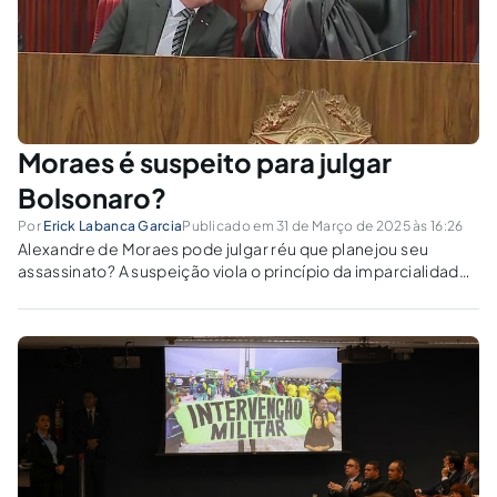
Moraes é suspeito para julgar
Bolsonaro?
Por
Erick Labanca Garcia
Publicado em 31 de Março de 2025 às 16:26
Alexandre de Moraes pode julgar réu que planejou seu
assassinato? A suspeição viola o princípio da imparcialidade
do juiz.