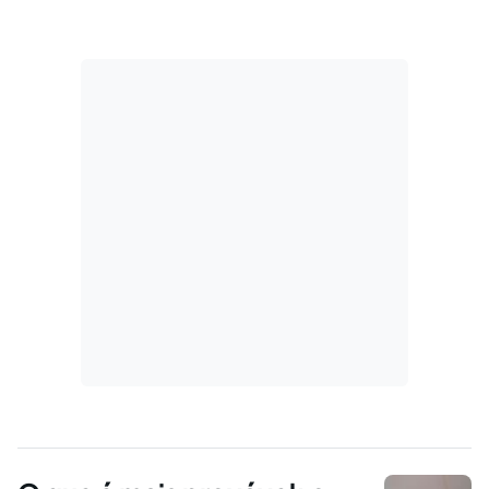
estilhaçados—o que restará dele?