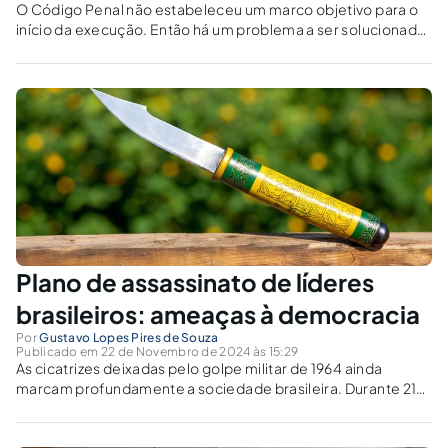
O Código Penal não estabeleceu um marco objetivo para o
início da execução. Então há um problema a ser solucionado:
como aferir a transição dos atos preparatórios para os atos
executórios?
Plano de assassinato de líderes
brasileiros: ameaças à democracia
Por
Gustavo Lopes Pires de Souza
Publicado em 22 de Novembro de 2024 às 15:29
As cicatrizes deixadas pelo golpe militar de 1964 ainda
marcam profundamente a sociedade brasileira. Durante 21
anos, o Brasil viveu sob um regime autoritário que sufocou
liberdades, silenciou vozes dissidentes e mergulhou o país