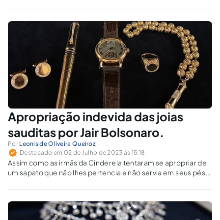
participação feminina nesse mote que jamais poderá passar
sem ser lembrado.
Apropriação indevida das joias
sauditas por Jair Bolsonaro.
Por
Leonis de Oliveira Queiroz
Destacado em 02 de Julho de 2023 às 15:18
Assim como as irmãs da Cinderela tentaram se apropriar de
um sapato que não lhes pertencia e não servia em seus pés,
Bolsonaro manteve as joias em seu poder.