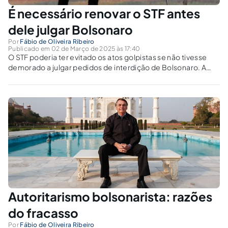
É necessário renovar o STF antes
dele julgar Bolsonaro
Por
Fábio de Oliveira Ribeiro
Publicado em 02 de Março de 2025 às 17:40
O STF poderia ter evitado os atos golpistas se não tivesse
demorado a julgar pedidos de interdição de Bolsonaro. A
Suprema Corte deveria ser julgada por sua omissão antes de
julgar o ex-presidente?
Autoritarismo bolsonarista: razões
do fracasso
Por
Fábio de Oliveira Ribeiro