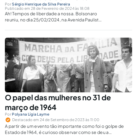
Por
Sérgio Henrique da Silva Pereira
Publicado em 28 de Fevereiro de 2024 às 18:08
Ah! Tempos de liberdade a nossa. Bolsonaro
reuniu, no dia 25/02/2024, na Avenida Paulista,
em São Paulo, os seus correligionários.
Maravilhoso. Explico! Se fosse nos Anos de
Chumbo (1964 a 1985), os cassetetes
estalariam nas costas dos manifestantes, ou
não...
O papel das mulheres no 31 de
março de 1964
Por
Polyana Lígia Layme
Destacado em 24 de Setembro de 2023 às 11:00
A partir de um evento tão importante como foi o golpe de
Estado de 1964, é curioso observar como se deu a