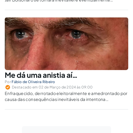
irresistível. Portanto, convém o STF liquidar a fatura do ex-
capitão antes da eleição norte-americana.
Me dá uma anistia aí…
Por
Fábio de Oliveira Ribeiro
Destacado em 02 de Março de 2024 às 09:00
Enfraquecido, derrotado eleitoralmente e amedrontado por
causa das consequências inevitáveis da intentona
bolsonarista, o capitão implora por anistia.