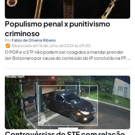
Populismo penal x punitivismo
criminoso
Por
Fábio de Oliveira Ribeiro
Destacado em 16 de Julho de 2024 às 09:00
O PGR e o STF não podem ser coagidos a mandar prender
Jair Bolsonaro por causa do conteúdo do IP concluído na PF.
No máximo, o ex-presidente fascista poderá ser denunciado
e terá que se defender.
Controvérsias do STF com relação