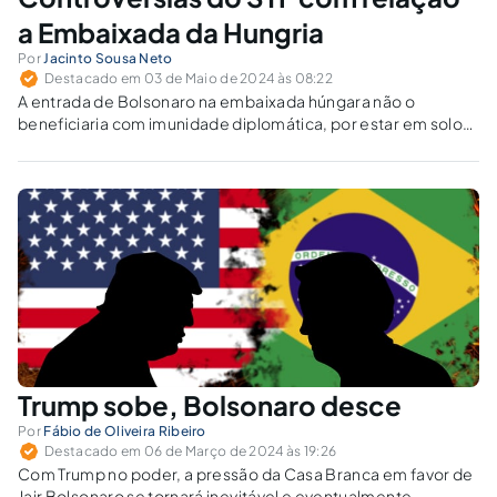
a Embaixada da Hungria
Por
Jacinto Sousa Neto
Destacado em 03 de Maio de 2024 às 08:22
A entrada de Bolsonaro na embaixada húngara não o
beneficiaria com imunidade diplomática, por estar em solo
brasileiro, e não no exterior.
Trump sobe, Bolsonaro desce
Por
Fábio de Oliveira Ribeiro
Destacado em 06 de Março de 2024 às 19:26
Com Trump no poder, a pressão da Casa Branca em favor de
Jair Bolsonaro se tornará inevitável e eventualmente