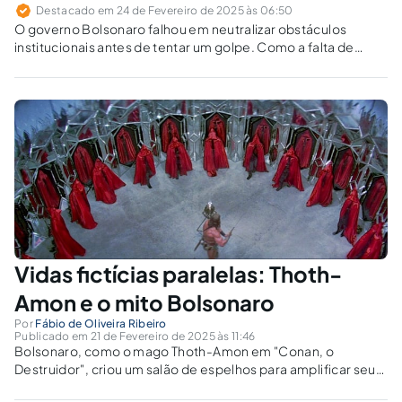
Destacado em 24 de Fevereiro de 2025 às 06:50
O governo Bolsonaro falhou em neutralizar obstáculos
institucionais antes de tentar um golpe. Como a falta de
estratégia jurídica e política inviabilizou o projeto autoritário?
Vidas fictícias paralelas: Thoth-
Amon e o mito Bolsonaro
Por
Fábio de Oliveira Ribeiro
Publicado em 21 de Fevereiro de 2025 às 11:46
Bolsonaro, como o mago Thoth-Amon em "Conan, o
Destruidor", criou um salão de espelhos para amplificar seu
poder. Agora, com a denúncia do PGR, os espelhos foram