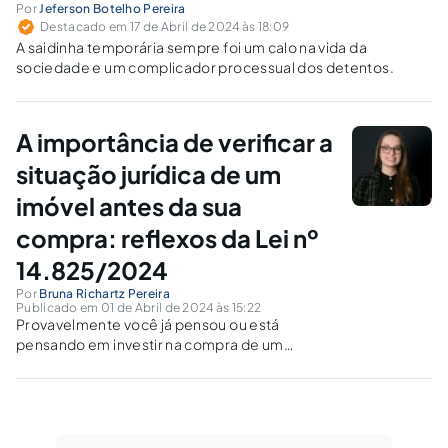
Por
Jeferson Botelho Pereira
Destacado em 17 de Abril de 2024 às 18:09
A saidinha temporária sempre foi um calo na vida da
sociedade e um complicador processual dos detentos.
A importância de verificar a
situação jurídica de um
imóvel antes da sua
compra: reflexos da Lei nº
14.825/2024
Por
Bruna Richartz Pereira
Publicado em 01 de Abril de 2024 às 15:22
Provavelmente você já pensou ou está
pensando em investir na compra de um
imóvel. Você, pessoa física, que possui o
anseio de adquirir a casa dos sonhos, você
empresa que procura uma sede própria, ou
ainda você, empresa no ramo...