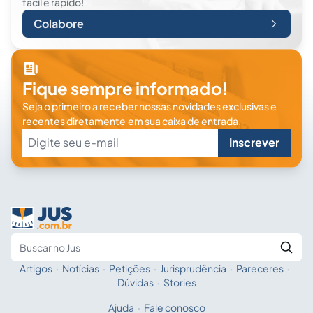
fácil e rápido!
Colabore
Fique sempre informado!
Seja o primeiro a receber nossas novidades exclusivas e
recentes diretamente em sua caixa de entrada.
Inscrever
Artigos
·
Notícias
·
Petições
·
Jurisprudência
·
Pareceres
·
Fale com a IA
Buscar no Jus
Dúvidas
·
Stories
Ajuda
·
Fale conosco