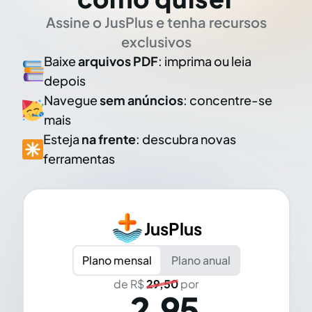
Assine o JusPlus e tenha recursos
exclusivos
Baixe
arquivos PDF
: imprima ou leia
depois
Navegue
sem anúncios
: concentre-se
mais
Esteja
na frente
: descubra novas
ferramentas
JusPlus
Plano mensal
Plano anual
de R$
29,50
por
2,95