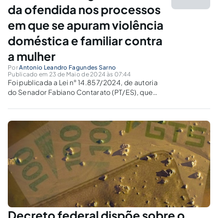
da ofendida nos processos
em que se apuram violência
doméstica e familiar contra
a mulher
Por
Antonio Leandro Fagundes Sarno
Publicado em 23 de Maio de 2024 às 07:44
Foi publicada a Lei n° 14.857/2024, de autoria
do Senador Fabiano Contarato (PT/ES), que
trouxe um avanço para a proteção da mulher
vítima de violência doméstica e familiar dentro
dos procedimentos judiciais. A presente lei
federal acrescentou o Art. 17-A...
Decreto federal dispõe sobre o