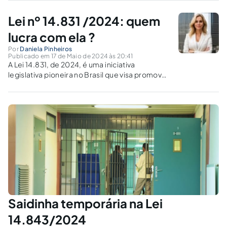
Lei n.º 14.849/2024 altera a Lei n.º 10.257 de 10
de julho de 2001, conhecida como Estatuto da
Lei nº 14.831 /2024: quem
Cidade,...
lucra com ela ?
Por
Daniela Pinheiros
Publicado em 17 de Maio de 2024 às 20:41
A Lei 14.831, de 2024, é uma iniciativa
legislativa pioneira no Brasil que visa promover
a saúde mental e o bem-estar dos
trabalhadores através do reconhecimento
formal de empresas comprometidas com
essas práticas. Esta lei institui o Certificado
Empresa Promotora...
Saidinha temporária na Lei
14.843/2024