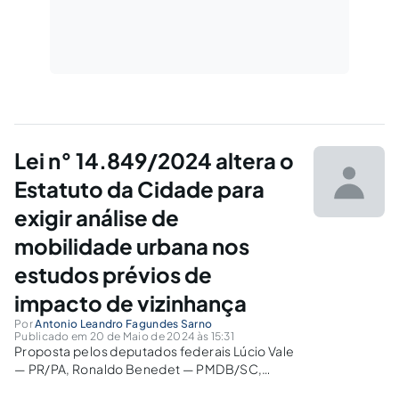
Lei n° 14.849/2024 altera o
Estatuto da Cidade para
exigir análise de
mobilidade urbana nos
estudos prévios de
impacto de vizinhança
Por
Antonio Leandro Fagundes Sarno
Publicado em 20 de Maio de 2024 às 15:31
Proposta pelos deputados federais Lúcio Vale
— PR/PA, Ronaldo Benedet — PMDB/SC,
Ariosto Holanda — PDT/CE e outros em 2016, a