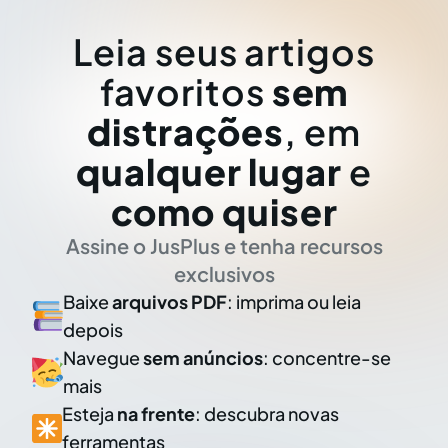
Leia seus artigos
favoritos
sem
distrações
, em
qualquer lugar
e
como quiser
Assine o JusPlus e tenha recursos
exclusivos
Baixe
arquivos PDF
: imprima ou leia
depois
Navegue
sem anúncios
: concentre-se
mais
Esteja
na frente
: descubra novas
ferramentas