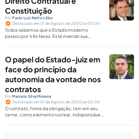
Direito Contratual e
podem ser cientificamente demonstrados.
Isto é…
Constituição
Por
Paulo Luiz Netto Lôbo
Destacado em 01 de Agosto de 2000 às 00:00
Todos sabemos que o Estado moderno
passou por três fases. Está vivendo sua
terceira fase e não sabemos até onde irá e
seria difícil uma análise profunda nesse
momento, diante da reação que está sofrendo
O papel do Estado-juiz em
do neoliberalismo triunfante. Em sua…
face do princípio da
autonomia da vontade nos
contratos
Por
Marcelo Silva Moreira
Destacado em 01 de Agosto de 2000 às 00:00
O contrato, fonte da obrigação, tem em seu
cerne, como elemento nuclear, indispensável
à própria existência, a vontade humana, que
sendo livre e soberana, concede a cada um de
nós a liberdade de contratar. A idéia de