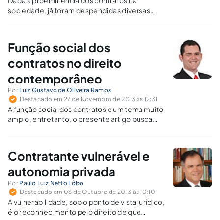
Dada a proeminência dos contratos na
sociedade, já foram despendidas diversas
configurações jurídicas para este instituto, que
são, em geral, reflexo das convicções políticas
de determinado contexto histórico.
Função social dos
contratos no direito
contemporâneo
Por
Luiz Gustavo de Oliveira Ramos
Destacado em 27 de Novembro de 2013 às 12:31
A função social dos contratos é um tema muito
amplo, entretanto, o presente artigo busca
compreendê-la a partir de certos aspectos
relevantes: evolução histórica, dirigismo
contratual, funcionalismo dos institutos e suas
Contratante vulnerável e
bases constitucional e civil.
autonomia privada
Por
Paulo Luiz Netto Lôbo
Destacado em 06 de Outubro de 2013 às 10:10
A vulnerabilidade, sob o ponto de vista jurídico,
é o reconhecimento pelo direito de que