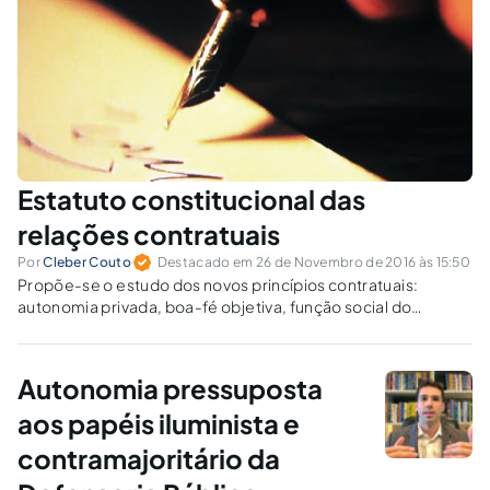
Estatuto constitucional das
relações contratuais
Por
Cleber Couto
Destacado em 26 de Novembro de 2016 às 15:50
Propõe-se o estudo dos novos princípios contratuais:
autonomia privada, boa-fé objetiva, função social do
contrato e justiça contratual, que formam o estatuto
constitucional das relações contratuais.
Autonomia pressuposta
aos papéis iluminista e
contramajoritário da