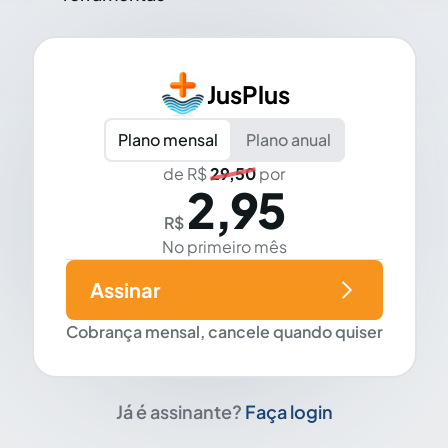
JusPlus
Plano mensal
Plano anual
de R$
29,50
por
2,95
R$
No primeiro mês
Assinar
Cobrança mensal, cancele quando quiser
Já é assinante?
Faça login