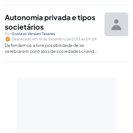
determinadas posições contratuais, nas quais
se inserem as pessoas, são merecedoras de
proteção.
Autonomia privada e tipos
societários
Por
Gustavo Versiani Tavares
Destacado em 19 de Setembro de 2013 às 09:09
Defendemos a livre possibilidade de se
celebrarem contratos de sociedades criando
figuras híbridas.