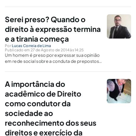
1988, sendo um dever estatal.
Serei preso? Quando o
direito à expressão termina
e a tirania começa
Por
Lucas Correia de Lima
Publicado em 27 de Agosto de 2014 às 14:25
Um homem é preso por expressar sua opinião
em rede social sobre a conduta de prepostos
policiais. Idade Média? Ditadura? Tirania? Um
nome responde: Brasil.
A importância do
acadêmico de Direito
como condutor da
sociedade ao
reconhecimento dos seus
direitos e exercício da