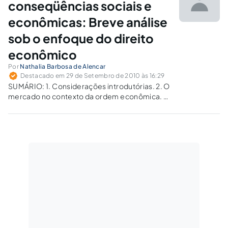
conseqüências sociais e
econômicas: Breve análise
sob o enfoque do direito
econômico
Por
Nathalia Barbosa de Alencar
Destacado em 29 de Setembro de 2010 às 16:29
SUMÁRIO: 1. Considerações introdutórias. 2. O
mercado no contexto da ordem econômica. 3.
A função social e econômica dos contratos. 4.
Correlação entre as decisões judiciais e o
direito econômico. 5. Considerações finais. 6.
Referências bibliográficas. 1. Considerações
introdutórias Atualmente,…