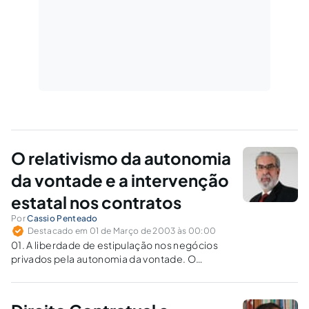
O relativismo da autonomia
da vontade e a intervenção
estatal nos contratos
Por
Cassio Penteado
Destacado em 01 de Março de 2003 às 00:00
01. A liberdade de estipulação nos negócios
privados pela autonomia da vontade. O
relativismo do conceito de livre contratação e
a redução do âmbito negocial.O relativismo
apenas afirma que os juízos de valor não