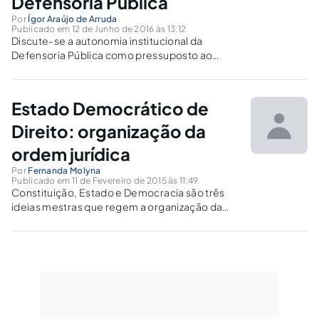
Defensoria Pública
Por
Ígor Araújo de Arruda
Publicado em 12 de Junho de 2016 às 13:12
Discute-se a autonomia institucional da
Defensoria Pública como pressuposto ao
exercício de seus papéis iluminista e
contramajoritário, além de abordar a
assistência jurídica integral e gratuita prestada
Estado Democrático de
pelo Estado-Defensor e os destinatários da
norma.
Direito: organização da
ordem jurídica
Por
Fernanda Molyna
Publicado em 11 de Fevereiro de 2015 às 11:49
Constituição, Estado e Democracia são três
ideias mestras que regem a organização da
Ordem Jurídica Brasileira. Nesse sentido,
busca-se compreender de maneira sucinta os
conceitos que interferem, atualmente, em
todos os ramos do Direito.