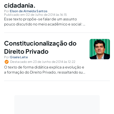
cidadania.
Por
Elson de Almeida Santos
Publicado em 02 de Julho de 2014 às 16:15
Esse texto propõe-se falar de um assunto
pouco discutido no meio acadêmico e social: a
função do estudante de direito como
condutor da sociedade ao reconhecimento
dos seus direitos e exercício da cidadania.
Constitucionalização do
Direito Privado
Por
Gisele Leite
Destacado em 23 de Junho de 2014 às 12:22
O texto de forma didática explica a evolução e
a formação do Direito Privado, ressaltando sua
constitucionalização.