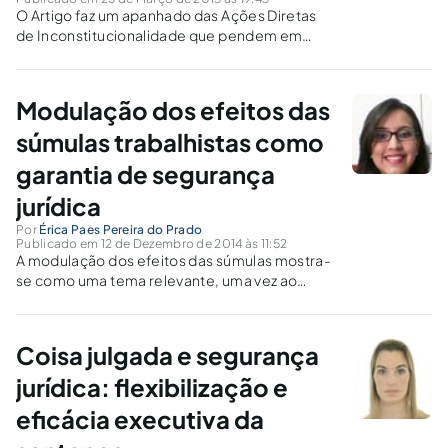
O Artigo faz um apanhado das Ações Diretas
de Inconstitucionalidade que pendem em
face da nova lei florestal - Lei 12.651/2012,
demonstrando que ainda estamos longe da
almejada segurança jurídica.
Modulação dos efeitos das
súmulas trabalhistas como
garantia de segurança
jurídica
Por
Érica Paes Pereira do Prado
Publicado em 12 de Dezembro de 2014 às 11:52
A modulação dos efeitos das súmulas mostra-
se como uma tema relevante, uma vez ao
incidirem sobre fatos pretéritos, entram em
conflito com o princípio da segurança jurídica
presente relações trabalhistas.
Coisa julgada e segurança
jurídica: flexibilização e
eficácia executiva da