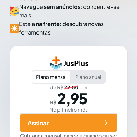
Navegue
sem anúncios
: concentre-se
mais
Esteja
na frente
: descubra novas
ferramentas
JusPlus
Plano mensal
Plano anual
de R$
29,50
por
2,95
R$
No primeiro mês
Assinar
Cobrança mensal, cancele quando quiser