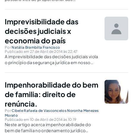
jurisdicionados maior segurança jurídica, uma
vez que poderão conferir a validade das
normas de processo dentro do ordenamento
Imprevisibilidade das
jurídico e assim, estarem certos de estarem
jungidos ao devido processo legal.
decisões judiciais x
economia do país
Por
Natália Brambilla Francisco
Publicado em 27 de Abril de 2014 às 22:47
A imprevisibilidade das decisões judiciais viola
o princípio da segurança jurídica em nosso
país, trazendo a influência do Direito na
Economia é clara, tal qual a importância do
Judiciário como instituição econômica.
Impenhorabilidade do bem
de familia: direito de
renúncia.
Por
Cibele Rafaela de Vasconcelos Noronha Menezes
Morato
Publicado em 10 de Abril de 2014 às 10:19
Neste artigo acerca impenhorabilidade do
bem de família no ordenamento jurídico