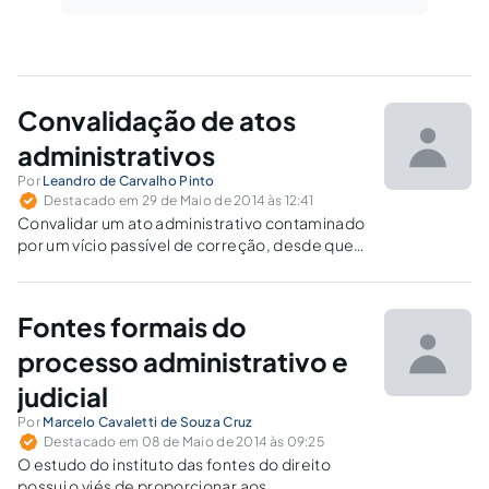
Convalidação de atos
administrativos
Por
Leandro de Carvalho Pinto
Destacado em 29 de Maio de 2014 às 12:41
Convalidar um ato administrativo contaminado
por um vício passível de correção, desde que
presentes os requisitos legais, será a
concretização do princípio da segurança
jurídica, em busca da materialização do
Fontes formais do
princípio da legalidade.
processo administrativo e
judicial
Por
Marcelo Cavaletti de Souza Cruz
Destacado em 08 de Maio de 2014 às 09:25
O estudo do instituto das fontes do direito
possui o viés de proporcionar aos