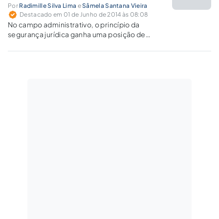
Por
Radimille Silva Lima
e
Sâmela Santana Vieira
Destacado em 01 de Junho de 2014 às 08:08
No campo administrativo, o princípio da
segurança jurídica ganha uma posição de
realce por conjugar a dignidade da pessoa
humana e a necessária estabilidade nas
relações sociais.