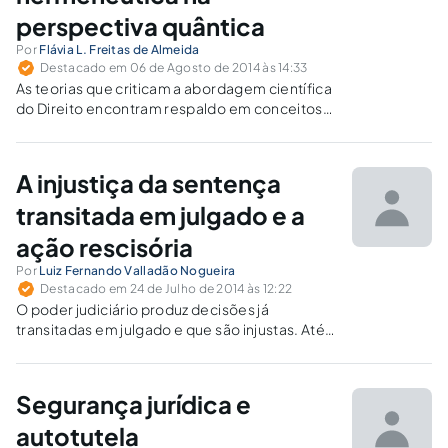
perspectiva quântica
Por
Flávia L. Freitas de Almeida
Destacado em 06 de Agosto de 2014 às 14:33
As teorias que criticam a abordagem científica
do Direito encontram respaldo em conceitos
desatualizados sobre a ciência e seu método.
Aborda-se o pensamento jurídico à luz dos
paradigmas inaugurados pela física moderna,
A injustiça da sentença
tendo por base conceitos quânticos,
relativísticos e probabilísticos.
transitada em julgado e a
ação rescisória
Por
Luiz Fernando Valladão Nogueira
Destacado em 24 de Julho de 2014 às 12:22
O poder judiciário produz decisões já
transitadas em julgado e que são injustas. Até
onde o valor segurança jurídica deve
prevalecer sobre o valor justiça?
Segurança jurídica e
autotutela