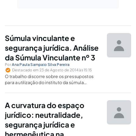
Súmula vinculante e
segurança jurídica. Análise
da Súmula Vinculante nº 3
Por
Ana Paula Sampaio Silva Pereira
Destacado em 23 de Agosto de 2014 às 15:15
O trabalho discorre sobre os pressupostos
para a utilização do instituto da súmula
vinculante como instrumento de realização do
princípio da segurança jurídica, a partir do
exame da atuação do STF no caso da Súmula
A curvatura do espaço
Vinculante n. 3.
jurídico: neutralidade,
segurança jurídica e
hermenêutica na