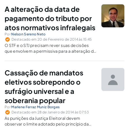
A alteração da data de
pagamento do tributo por
atos normativos infralegais
Por
Nelson Sereno Neto
Destacado em 20 de Fevereiro de 2014 às 15:45
O STF e o STJ precisam rever suas decisões
que envolvem a permissiva para a alteração da
data de vencimento do tributo por um ato
normativo infralegal.
Cassação de mandatos
eletivos sobrepondo o
sufrágio universal e a
soberania popular
Por
Marlene Ferraz Muniz Borges
Destacado em 28 de Janeiro de 2014 às 07:53
As punições da Justiça Eleitoral devem
observar o limite adotado pelo princípio da