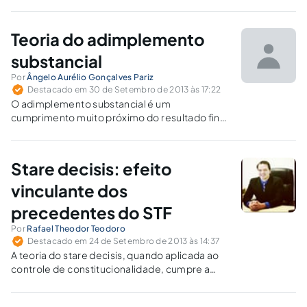
segurança jurídica, evitando-se que condutas
que produziram efeitos mínimos em todo o
contexto eleitoral possam elidir o voto
Teoria do adimplemento
democrático e livre dos demais.
substancial
Por
Ângelo Aurélio Gonçalves Pariz
Destacado em 30 de Setembro de 2013 às 17:22
O adimplemento substancial é um
cumprimento muito próximo do resultado final
e que resulta no afastamento das
consequências rígidas da mora.
Stare decisis: efeito
vinculante dos
precedentes do STF
Por
Rafael Theodor Teodoro
Destacado em 24 de Setembro de 2013 às 14:37
A teoria do stare decisis, quando aplicada ao
controle de constitucionalidade, cumpre a
função de incentivar uma desejável
uniformidade interpretativa da Constituição