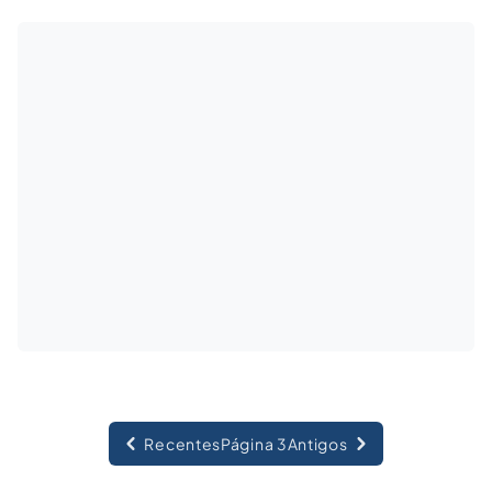
em contrato por tempo indeterminado, não
podendo tal natureza ser transmutada por
alteração de entendimento jurisprudencial.
Recentes
Página 3
Antigos