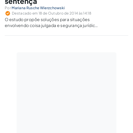
sentença
Por
Mariana Rusche Wierzchowski
Destacado em 18 de Outubro de 2014 às 14:18
O estudo propõe soluções para situações
envolvendo coisa julgada e segurança jurídica,
bem como analisa os limites do legislador ao
definir o perfil dogmático da coisa julgada e do
judiciário ao promover sua flexibilização
atípica.