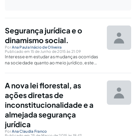
Segurança jurídica e o
dinamismo social.
Por
Ana Paula Inácio de Oliveira
Publicado em 15 de Junho de 2015 às 21:09
Interesse em estudar as mudanças ocorridas
na sociedade quanto ao meio jurídico, este
projeto visa expor a necessidade de
atualização no ordenamento jurídico e
demonstrar o paradoxo ente a ausência de lei
A nova lei florestal, as
e a criação de jurisprudência no âmbito
jurídico.
ações diretas de
inconstitucionalidade e a
almejada segurança
jurídica
Por
Ana Claudia Franco
Publicado em 25 de Março de 2015 às 19:43