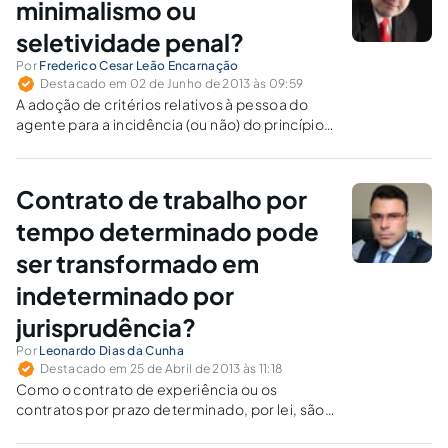
minimalismo ou
seletividade penal?
Por
Frederico Cesar Leão Encarnação
Destacado em 02 de Junho de 2013 às 09:59
A adoção de critérios relativos à pessoa do
agente para a incidência (ou não) do princípio
da insignificância significa retroceder ao
Direito Penal do Autor em detrimento ao
Direito Penal do Fato.
Contrato de trabalho por
tempo determinado pode
ser transformado em
indeterminado por
jurisprudência?
Por
Leonardo Dias da Cunha
Destacado em 25 de Abril de 2013 às 11:18
Como o contrato de experiência ou os
contratos por prazo determinado, por lei, são
contratos a termo, é ilegal sua transformação