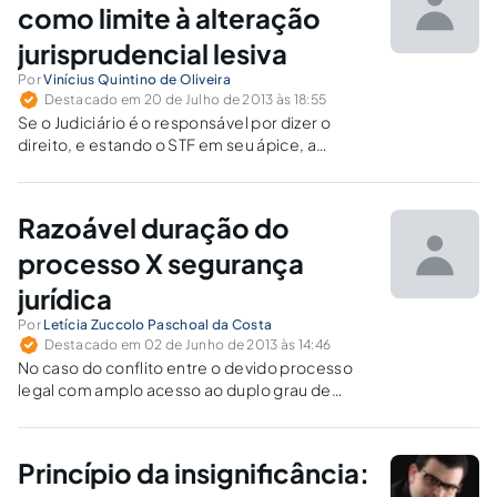
como limite à alteração
jurisprudencial lesiva
Por
Vinícius Quintino de Oliveira
Destacado em 20 de Julho de 2013 às 18:55
Se o Judiciário é o responsável por dizer o
direito, e estando o STF em seu ápice, a
modificação do entendimento dessa Corte
modifica o próprio direito. Levando-se em
consideração que a Constituição preocupou-
Razoável duração do
se em limitar a alteração legislativa, em face à
segurança jurídica, pelas mesmas razões, o
processo X segurança
STF deveria preocupar-se com cuidados
jurídica
semelhantes.
Por
Letícia Zuccolo Paschoal da Costa
Destacado em 02 de Junho de 2013 às 14:46
No caso do conflito entre o devido processo
legal com amplo acesso ao duplo grau de
jurisdição e a duração razoável do processo,
parece que a solução atual é a de dar maior
prevalência para este último.
Princípio da insignificância: