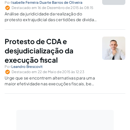
Por
Isabelle Ferreira Duarte Barros de Oliveira
Destacado em 16 de Dezembro de 2015 às 08:15
Análise da juridicidade da realização do
protesto extrajudicial das certidões de divida
ativa da União, de acordo com a alteração
promovida pela Lei nº 12.767/12, bem como das
consequências práticas para recuperação do
Protesto de CDA e
crédito público.
desjudicialização da
execução fiscal
Por
Leandro Brescovit
Destacado em 22 de Maio de 2015 às 12:23
Urge que se encontrem alternativas para uma
maior efetividade nas execuções fiscais, bem
como para a diminuição dos processos
judiciais. O protesto das CDAs parece
preencher tais quesitos.