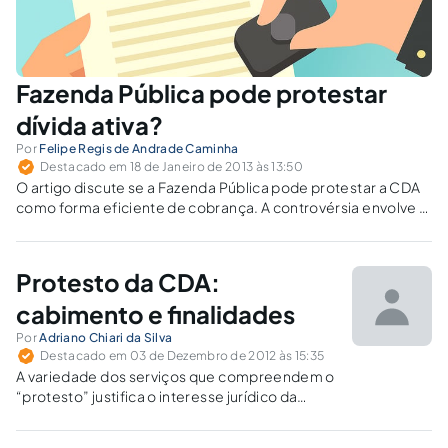
Fazenda Pública pode protestar
dívida ativa?
Por
Felipe Regis de Andrade Caminha
Destacado em 18 de Janeiro de 2013 às 13:50
O artigo discute se a Fazenda Pública pode protestar a CDA
como forma eficiente de cobrança. A controvérsia envolve a
necessidade do ato e sua compatibilidade com princípios
jurídicos.
Protesto da CDA:
cabimento e finalidades
Por
Adriano Chiari da Silva
Destacado em 03 de Dezembro de 2012 às 15:35
A variedade dos serviços que compreendem o
“protesto” justifica o interesse jurídico da
Fazenda Pública em buscar esta medida
extrajudicial para a cobrança do seu crédito, já