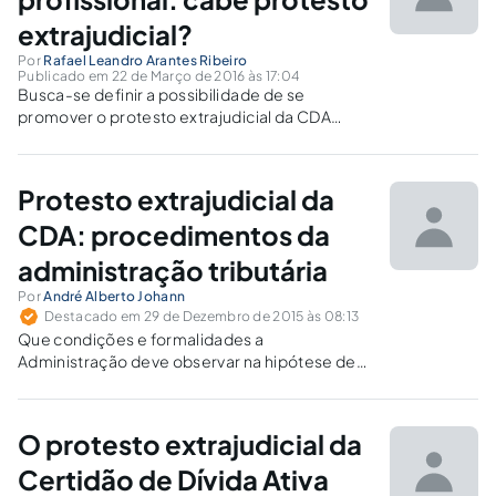
extrajudicial?
Por
Rafael Leandro Arantes Ribeiro
Publicado em 22 de Março de 2016 às 17:04
Busca-se definir a possibilidade de se
promover o protesto extrajudicial da CDA
extraída das anualidades devidas aos
Conselhos Profissionais, face sua natureza
tributária e a e a expressa autorização do art.
Protesto extrajudicial da
1º, p.u, da Lei n.º 9.492/1997.
CDA: procedimentos da
administração tributária
Por
André Alberto Johann
Destacado em 29 de Dezembro de 2015 às 08:13
Que condições e formalidades a
Administração deve observar na hipótese de
promover o protesto extrajudicial da Certidão
de Dívida Ativa?
O protesto extrajudicial da
Certidão de Dívida Ativa