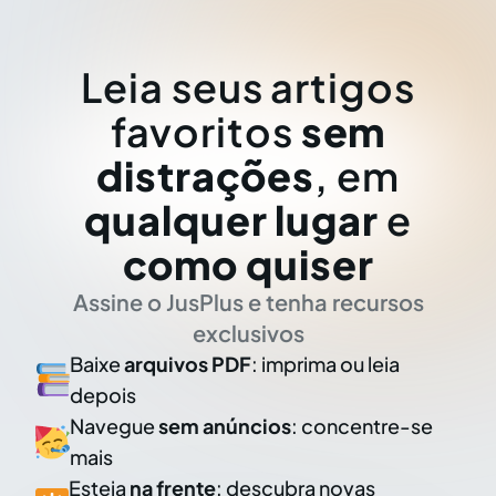
Leia seus artigos
favoritos
sem
distrações
, em
qualquer lugar
e
como quiser
Assine o JusPlus e tenha recursos
exclusivos
Baixe
arquivos PDF
: imprima ou leia
depois
Navegue
sem anúncios
: concentre-se
mais
Esteja
na frente
: descubra novas