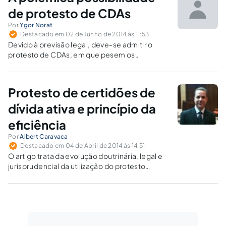
de protesto de CDAs
Por
Ygor Norat
Destacado em 02 de Junho de 2014 às 11:53
Devido à previsão legal, deve-se admitir o
protesto de CDAs, em que pesem os
posicionamentos contrários do STJ.
Protesto de certidões de
dívida ativa e princípio da
eficiência
Por
Albert Caravaca
Destacado em 04 de Abril de 2014 às 14:51
O artigo trata da evolução doutrinária, legal e
jurisprudencial da utilização do protesto
extrajudicial das certidões de dívida ativa.