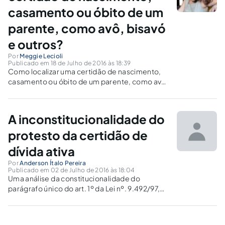
casamento ou óbito de um
parente, como avô, bisavó
e outros?
Por
Meggie Lecioli
Publicado em 18 de Julho de 2016 às 18:39
Como localizar uma certidão de nascimento,
casamento ou óbito de um parente, como avô,
bisavó e outros?
A inconstitucionalidade do
protesto da certidão de
dívida ativa
Por
Anderson Ítalo Pereira
Publicado em 02 de Julho de 2016 às 18:04
Uma análise da constitucionalidade do
parágrafo único do art. 1º da Lei nº. 9.492/97,
introduzido pela Lei nº. 12.767/12, e dos
argumentos que motivaram decisões do CNJ e
do STJ sobre o assunto.