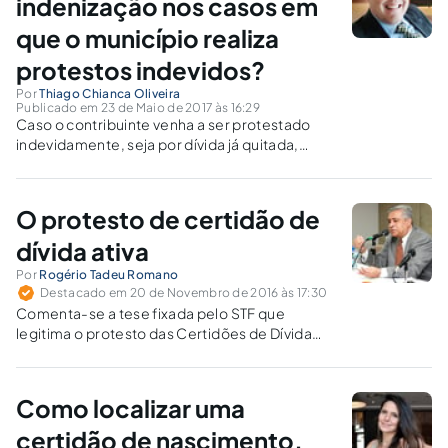
indenização nos casos em
que o município realiza
protestos indevidos?
Por
Thiago Chianca Oliveira
Publicado em 23 de Maio de 2017 às 16:29
Caso o contribuinte venha a ser protestado
indevidamente, seja por dívida já quitada,
parcelada e que vem sendo paga ou até
mesmo prescrita, a conduta ilícita do Município
merece ser reprimida, sendo cabível o
O protesto de certidão de
ajuizamento de ação indenizatória.
dívida ativa
Por
Rogério Tadeu Romano
Destacado em 20 de Novembro de 2016 às 17:30
Comenta-se a tese fixada pelo STF que
legitima o protesto das Certidões de Dívida
Ativa como mecanismo constitucional, por não
restringir de forma desproporcional quaisquer
direitos fundamentais garantidos aos
Como localizar uma
contribuintes e, assim, não constituir sanção
política.
certidão de nascimento,