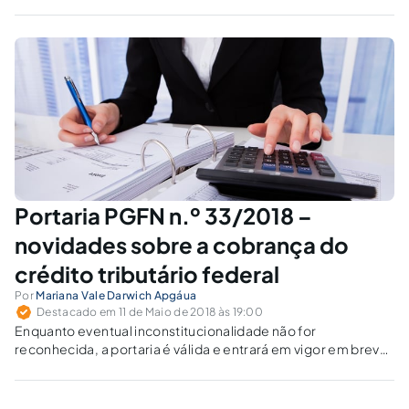
legislação, doutrina e jurisprudência
aplicáveis.
Portaria PGFN n.º 33/2018 –
novidades sobre a cobrança do
crédito tributário federal
Por
Mariana Vale Darwich Apgáua
Destacado em 11 de Maio de 2018 às 19:00
Enquanto eventual inconstitucionalidade não for
reconhecida, a portaria é válida e entrará em vigor em breve,
sendo aplicável a todos os débitos inscritos em dívida ativa
após o início dos seus efeitos.