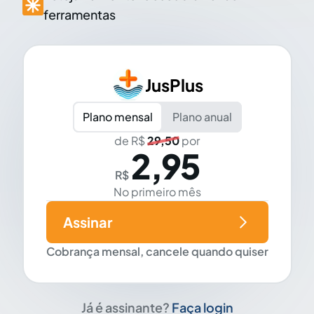
ferramentas
JusPlus
Plano mensal
Plano anual
de R$
29,50
por
2,95
R$
No primeiro mês
Assinar
Cobrança mensal, cancele quando quiser
Já é assinante?
Faça login