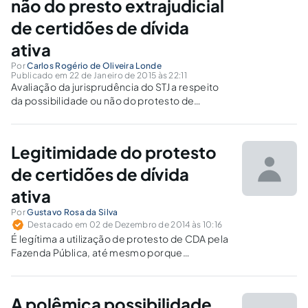
não do presto extrajudicial
de certidões de dívida
ativa
Por
Carlos Rogério de Oliveira Londe
Publicado em 22 de Janeiro de 2015 às 22:11
Avaliação da jurisprudência do STJ a respeito
da possibilidade ou não do protesto de
certidões de dívida ativa.
Legitimidade do protesto
de certidões de dívida
ativa
Por
Gustavo Rosa da Silva
Destacado em 02 de Dezembro de 2014 às 10:16
É legítima a utilização de protesto de CDA pela
Fazenda Pública, até mesmo porque
expressamente autorizada pela legislação
vigente, sendo certo que tal procedimento
traz consigo maior eficiência na cobrança dos
A polêmica possibilidade
créditos e obtenção do pagamento.