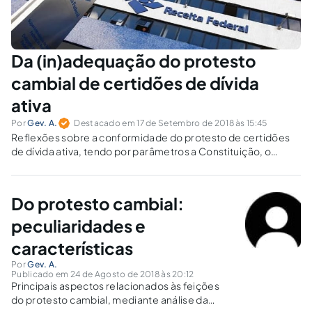
Da (in)adequação do protesto
cambial de certidões de dívida
ativa
Por
Gev. A.
Destacado em 17 de Setembro de 2018 às 15:45
Reflexões sobre a conformidade do protesto de certidões
de dívida ativa, tendo por parâmetros a Constituição, o
ordenamento infraconstitucional e a jurisprudência dos
tribunais superiores.
Do protesto cambial:
peculiaridades e
características
Por
Gev. A.
Publicado em 24 de Agosto de 2018 às 20:12
Principais aspectos relacionados às feições
do protesto cambial, mediante análise da