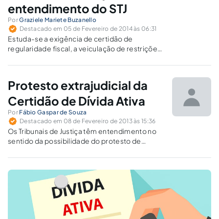
entendimento do STJ
Por
Graziele Mariete Buzanello
Destacado em 05 de Fevereiro de 2014 às 06:31
Estuda-se a exigência de certidão de
regularidade fiscal, a veiculação de restrições
cadastrais em registros como CADIN, SPC e
SERASA, bem como o atual e polêmico tema
do protesto extrajudicial da Certidão de Dívida
Protesto extrajudicial da
ativa.
Certidão de Dívida Ativa
Por
Fábio Gaspar de Souza
Destacado em 08 de Fevereiro de 2013 às 15:36
Os Tribunais de Justiça têm entendimento no
sentido da possibilidade do protesto de
Certidão de Dívida Ativa, desde que existente
norma autorizadora emanada pelo Poder
Público, no exercício da competência
legiferante de cada ente, além de
regulamentação pelas respectivas
Corregedorias de Justiça.