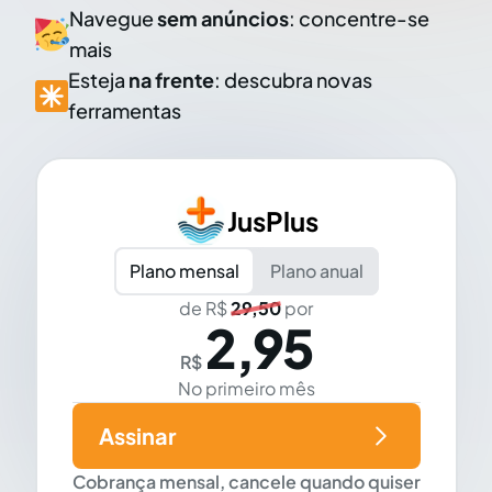
Navegue
sem anúncios
: concentre-se
mais
Esteja
na frente
: descubra novas
ferramentas
JusPlus
Plano mensal
Plano anual
de R$
29,50
por
2,95
R$
No primeiro mês
Assinar
Cobrança mensal, cancele quando quiser