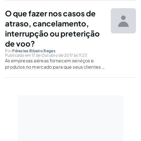
(culpa) diante do defeito do serviço.
O que fazer nos casos de
atraso, cancelamento,
interrupção ou preterição
de voo?
Por
Pérecles Ribeiro Reges
Publicado em 17 de Outubro de 2017 às 11:23
As empresas aéreas fornecem serviços e
produtos no mercado para que seus clientes e
consumidores possam realizar viagens, a
trabalho ou a lazer, sozinhos, com seus
familiares e amigos, para diversos destinos
diferentes ao redor do mundo.