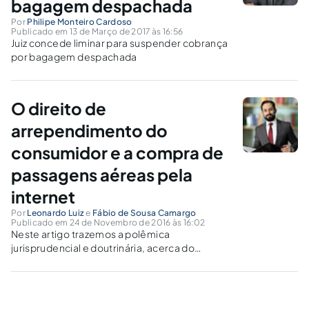
bagagem despachada
Por
Philipe Monteiro Cardoso
Publicado em 13 de Março de 2017 às 16:56
Juiz concede liminar para suspender cobrança
por bagagem despachada
O direito de
arrependimento do
consumidor e a compra de
passagens aéreas pela
internet
Por
Leonardo Luiz
e
Fábio de Sousa Camargo
Publicado em 24 de Novembro de 2016 às 16:02
Neste artigo trazemos a polêmica
jurisprudencial e doutrinária, acerca do
exercício do direito de arrependimento pelo
consumidor de passagens aéreas pela
internet. Será que você pode aproveitar
tranquilamente as famosas promoções do fim