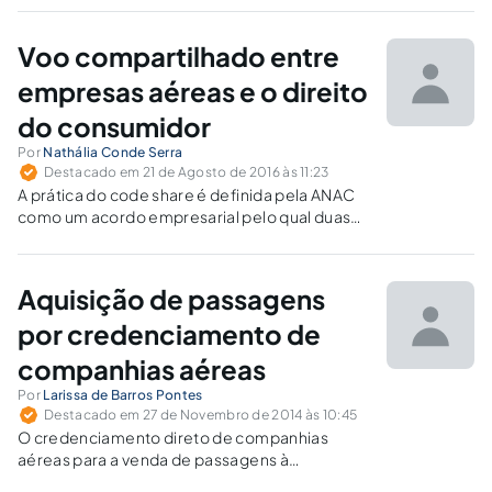
Voo compartilhado entre
empresas aéreas e o direito
do consumidor
Por
Nathália Conde Serra
Destacado em 21 de Agosto de 2016 às 11:23
A prática do code share é definida pela ANAC
como um acordo empresarial pelo qual duas
ou mais empresas aéreas participam de um
mesmo voo, dividindo entre si a
comercialização dos assentos.
Aquisição de passagens
por credenciamento de
companhias aéreas
Por
Larissa de Barros Pontes
Destacado em 27 de Novembro de 2014 às 10:45
O credenciamento direto de companhias
aéreas para a venda de passagens à
Administração Pública não só proporciona