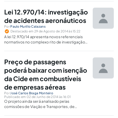
mais agilidade e economia, como também
respeita, com mais objetividade, os princípios
Lei 12.970/14: investigação
do direito administrativo.
de acidentes aeronáuticos
Por
Paulo Murillo Calazans
Destacado em 29 de Agosto de 2014 às 15:22
A lei 12.970/14 apresenta novos referenciais
normativos no complexo rito de investigação
de acidentes aeronáuticos.
Preço de passagens
poderá baixar com isenção
da Cide em combustíveis
de empresas aéreas
Por
José Carlos Braga Monteiro
Publicado em 02 de Junho de 2014 às 16:01
O projeto ainda será analisado pelas
comissões de Viação e Transportes, de
Finanças e Tributação, e de Constituição,
Justiça e Cidadania.