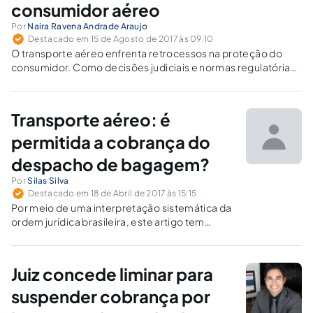
consumidor aéreo
Por
Naira Ravena Andrade Araujo
Destacado em 15 de Agosto de 2017 às 09:10
O transporte aéreo enfrenta retrocessos na proteção do
consumidor. Como decisões judiciais e normas regulatórias
flexibilizam direitos dos passageiros?
Transporte aéreo: é
permitida a cobrança do
despacho de bagagem?
Por
Silas Silva
Destacado em 18 de Abril de 2017 às 15:15
Por meio de uma interpretação sistemática da
ordem jurídica brasileira, este artigo tem
analisa se é legítima ou não a cobrança do
despacho de bagagem no transporte aéreo,
considerando a repercussão ocasionada pela
Juiz concede liminar para
Resolução nº 400 da ANAC.
suspender cobrança por