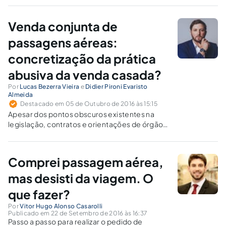
voo atrasado, seguem algumas dicas de como se deve
proceder nesses casos.
Venda conjunta de
passagens aéreas:
concretização da prática
abusiva da venda casada?
Por
Lucas Bezerra Vieira
e
Didier Pironi Evaristo
Almeida
Destacado em 05 de Outubro de 2016 às 15:15
Apesar dos pontos obscuros existentes na
legislação, contratos e orientações de órgãos
reguladores sobre o tema, a jurisprudência
vem sendo favorável aos consumidores.
Comprei passagem aérea,
mas desisti da viagem. O
que fazer?
Por
Vitor Hugo Alonso Casarolli
Publicado em 22 de Setembro de 2016 às 16:37
Passo a passo para realizar o pedido de