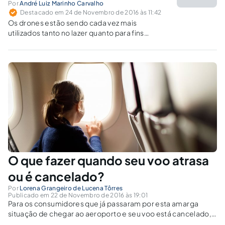
Por
André Luiz Marinho Carvalho
Destacado em 24 de Novembro de 2016 às 11:42
Os drones estão sendo cada vez mais
utilizados tanto no lazer quanto para fins
específicos, como na área de segurança,
médica etc., requerendo novos olhares sobre
a legislação que os regula.
O que fazer quando seu voo atrasa
ou é cancelado?
Por
Lorena Grangeiro de Lucena Tôrres
Publicado em 22 de Novembro de 2016 às 19:01
Para os consumidores que já passaram por esta amarga
situação de chegar ao aeroporto e seu voo está cancelado,
ou que passaram pela espera, de inúmeras horas, por ter seu