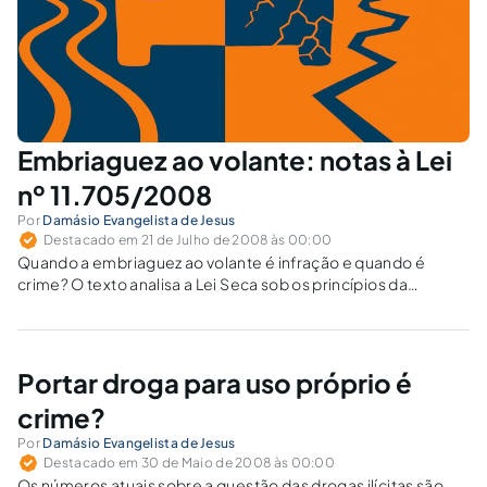
Embriaguez ao volante: notas à Lei
nº 11.705/2008
Por
Damásio Evangelista de Jesus
Destacado em 21 de Julho de 2008 às 00:00
Quando a embriaguez ao volante é infração e quando é
crime? O texto analisa a Lei Seca sob os princípios da
razoabilidade e da presunção de inocência.
Portar droga para uso próprio é
crime?
Por
Damásio Evangelista de Jesus
Destacado em 30 de Maio de 2008 às 00:00
Os números atuais sobre a questão das drogas ilícitas são