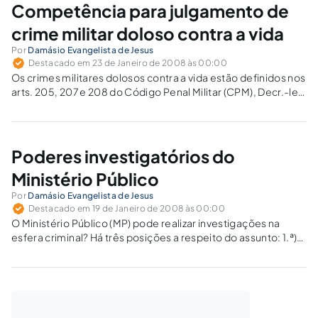
Competência para julgamento de
crime militar doloso contra a vida
Por
Damásio Evangelista de Jesus
Destacado em 23 de Janeiro de 2008 às 00:00
Os crimes militares dolosos contra a vida estão definidos nos
arts. 205, 207 e 208 do Código Penal Militar (CPM), Decr.-lei
n. 1.001/69, com a seguinte redação: "Homicídio simples Art.
205. Matar alguém: Pena – reclusão, de seis a vinte…
Poderes investigatórios do
Ministério Público
Por
Damásio Evangelista de Jesus
Destacado em 19 de Janeiro de 2008 às 00:00
O Ministério Público (MP) pode realizar investigações na
esfera criminal? Há três posições a respeito do assunto: 1.ª)
O MP não pode realizar investigações na esfera criminal, por
existir óbice constitucional: cuida-se de função
exclusivamente atribuída pela Constituição Federal (CF)…