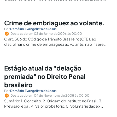
principalmente nos Estados do Rio de Janeiro e de São Paulo,
mas também com tentáculos estendidos sobre muitas
outras unidades da Federação. Recentemente, a revista…
Crime de embriaguez ao volante.
Por
Damásio Evangelista de Jesus
Destacado em 02 de Junho de 2006 às 00:00
O art. 306 do Código de Trânsito Brasileiro (CTB), ao
disciplinar o crime de embriaguez ao volante, não insere
como elemento normativo do tipo o nível de tolerância na
ingestão de substância alcoólica ou de efeito análogo (taxa
de alcoolemia),...
Estágio atual da "delação
premiada" no Direito Penal
brasileiro
Por
Damásio Evangelista de Jesus
Destacado em 04 de Novembro de 2005 às 00:00
Sumário: 1. Conceito. 2. Origem do instituto no Brasil. 3.
Previsão legal. 4. Valor probatório. 5. Voluntariedade x
espontaneidade. 6. Traição de concorrentes por crimes
diversos. 7. "Delação premiada" após o trânsito em julgado