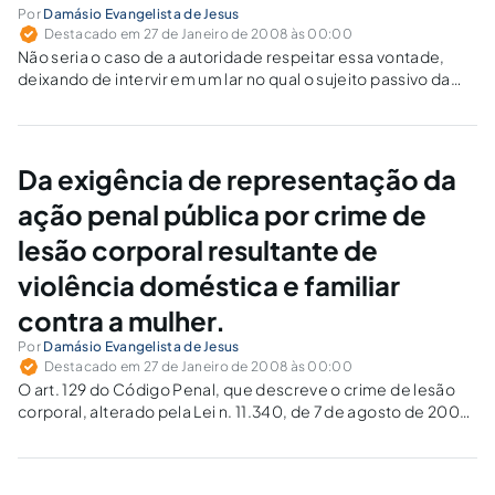
Por
Damásio Evangelista de Jesus
Destacado em 27 de Janeiro de 2008 às 00:00
Não seria o caso de a autoridade respeitar essa vontade,
deixando de intervir em um lar no qual o sujeito passivo da
agressão não tenciona processar o agressor? Não estaria
essa medida infringindo o princípio da Lei n. 11.340/2006
que, em seu art. 3.º, assegura à mulher o direito à
convivência familiar?
Da exigência de representação da
ação penal pública por crime de
lesão corporal resultante de
violência doméstica e familiar
contra a mulher.
Por
Damásio Evangelista de Jesus
Destacado em 27 de Janeiro de 2008 às 00:00
O art. 129 do Código Penal, que descreve o crime de lesão
corporal, alterado pela Lei n. 11.340, de 7 de agosto de 2006,
a denominada Lei Maria da Penha, ganhou a seguinte
redação em seu § 9.º: "Se a…