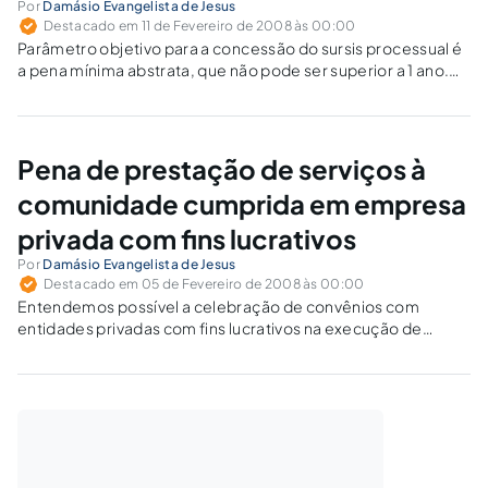
Por
Damásio Evangelista de Jesus
Destacado em 11 de Fevereiro de 2008 às 00:00
Parâmetro objetivo para a concessão do sursis processual é
a pena mínima abstrata, que não pode ser superior a 1 ano.
Como levar em conta esse limite legal no concurso de
crimes?
Pena de prestação de serviços à
comunidade cumprida em empresa
privada com fins lucrativos
Por
Damásio Evangelista de Jesus
Destacado em 05 de Fevereiro de 2008 às 00:00
Entendemos possível a celebração de convênios com
entidades privadas com fins lucrativos na execução de
medidas não privativas de liberdade, em determinadas
condições, sem que a parceria resulte em exploração de
mão-de-obra, relação empregatícia ou enriquecimento
ilícito.