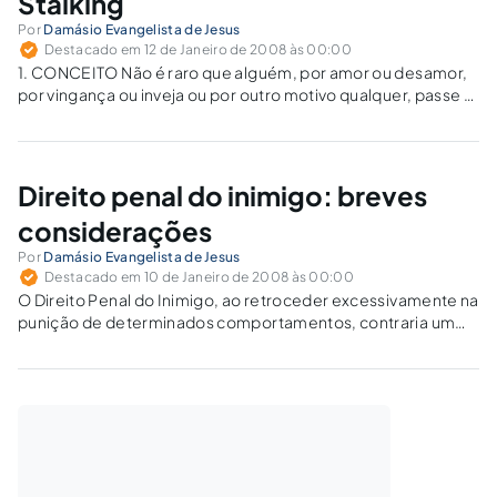
Stalking
Por
Damásio Evangelista de Jesus
Destacado em 12 de Janeiro de 2008 às 00:00
1. CONCEITO Não é raro que alguém, por amor ou desamor,
por vingança ou inveja ou por outro motivo qualquer, passe a
perseguir uma pessoa com habitualidade incansável.
Repetidas cartas apaixonadas, e-mails, telegramas,
bilhetes, mensagens na secretária eletrônica, recados por...
Direito penal do inimigo: breves
considerações
Por
Damásio Evangelista de Jesus
Destacado em 10 de Janeiro de 2008 às 00:00
O Direito Penal do Inimigo, ao retroceder excessivamente na
punição de determinados comportamentos, contraria um
dos princípios basilares do Direito Penal: o princípio do
direito penal do fato, segundo o qual não podem ser
incriminados simples pensamentos (ou a "atitude interna" do
autor).