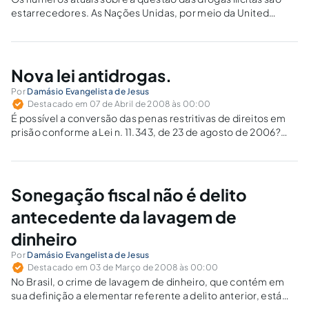
estarrecedores. As Nações Unidas, por meio da United
Nations Office for Drugs and Crime (UNODC), em seu World
Drug Report de 2007, que condensa dados relativos aos
anos anteriores, estimam…
Nova lei antidrogas.
Por
Damásio Evangelista de Jesus
Destacado em 07 de Abril de 2008 às 00:00
É possível a conversão das penas restritivas de direitos em
prisão conforme a Lei n. 11.343, de 23 de agosto de 2006?
Inadmissível. Não se aplica às penas alternativas cominadas
no art. 28 da lei o disposto no art. 44,…
Sonegação fiscal não é delito
antecedente da lavagem de
dinheiro
Por
Damásio Evangelista de Jesus
Destacado em 03 de Março de 2008 às 00:00
No Brasil, o crime de lavagem de dinheiro, que contém em
sua definição a elementar referente a delito anterior, está