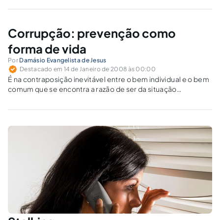
mediante seqüestro, furtos, chantagens, homicídios e
tantos outros delitos, não é nova, a não ser quanto aos…
Corrupção: prevenção como
forma de vida
Por
Damásio Evangelista de Jesus
Destacado em 14 de Janeiro de 2008 às 00:00
É na contraposição inevitável entre o bem individual e o bem
comum que se encontra a razão de ser da situação
calamitosa que estamos tratando: a corrupção. De fato,
existe uma tendência muito forte para o bem individual se
sobrepor ao comum, procurando cada qual tirar vantagem
da própria posição em detrimento dos demais e do próprio
grupo como um todo.