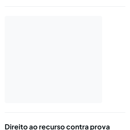
definido no art. 1. º da Lei n. 9. 603/98, alterada pelas Leis n.
10. 467/2002, n. 10. 683/2003 e…
Direito ao recurso contra prova