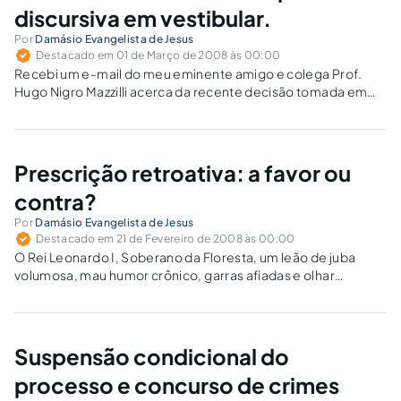
discursiva em vestibular.
Por
Damásio Evangelista de Jesus
Destacado em 01 de Março de 2008 às 00:00
Recebi um e-mail do meu eminente amigo e colega Prof.
Hugo Nigro Mazzilli acerca da recente decisão tomada em
Cáceres/MT, pelo Juiz Substituto da 4.ª Vara local, Dr.
Geraldo Fernandes Fidélis Neto, que concedeu liminar em
mandado de segurança impetrado…
Prescrição retroativa: a favor ou
contra?
Por
Damásio Evangelista de Jesus
Destacado em 21 de Fevereiro de 2008 às 00:00
O Rei Leonardo I, Soberano da Floresta, um leão de juba
volumosa, mau humor crônico, garras afiadas e olhar
perverso, estava muito aborrecido nas savanas da África,
principalmente com seu Ministro da Segurança, Rino
Ceronte, que não conseguia reduzir a…
Suspensão condicional do
processo e concurso de crimes