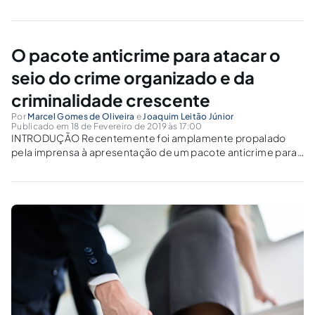
Busca de Pessoas Desaparecidas, criou o Cadastro Nacional
de Pessoas Desaparecidas e alterou a Lei nº 8.069,...
O pacote anticrime para atacar o
seio do crime organizado e da
criminalidade crescente
Por
Marcel Gomes de Oliveira
e
Joaquim Leitão Júnior
Publicado em 18 de Fevereiro de 2019 às 17:00
INTRODUÇÃO Recentemente foi amplamente propalado
pela imprensa à apresentação de um pacote anticrime para
atacar o seio do crime organizado e da criminalidade
crescente pelo atual Ministro da Justiça, Sérgio Fernando
Moro. Afinal, sabe-se que ao longo dos anos o...