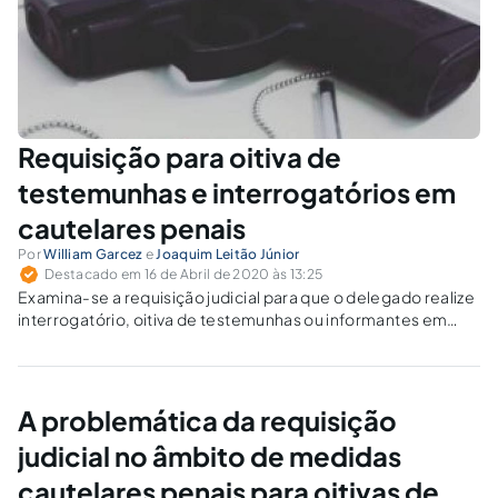
Requisição para oitiva de
testemunhas e interrogatórios em
cautelares penais
Por
William Garcez
e
Joaquim Leitão Júnior
Destacado em 16 de Abril de 2020 às 13:25
Examina-se a requisição judicial para que o delegado realize
interrogatório, oitiva de testemunhas ou informantes em
procedimento cautelar e medidas protetivas de urgência em
que o objeto se restringe à análise dos pressupostos e
requisitos legais afetos a todas as medidas cautelares.
A problemática da requisição
judicial no âmbito de medidas
cautelares penais para oitivas de