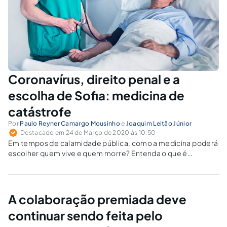
Coronavírus, direito penal e a
escolha de Sofia: medicina de
catástrofe
Por
Paulo Reyner Camargo Mousinho
e
Joaquim Leitão Júnior
Destacado em 24 de Março de 2020 às 10:50
Em tempos de calamidade pública, como a medicina poderá
escolher quem vive e quem morre? Entenda o que é
medicina de catástrofe e por que, provavelmente, o COVID-
19 apenas esteja trazendo à tona uma situação que a saúde
no Brasil já enfrenta há algum tempo, diariamente.
A colaboração premiada deve
continuar sendo feita pelo