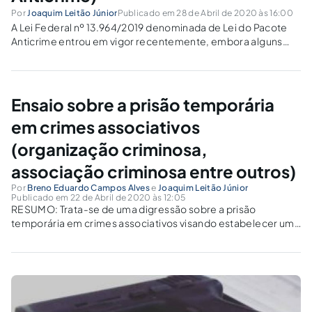
Por
Joaquim Leitão Júnior
Publicado em 28 de Abril de 2020 às 16:00
A Lei Federal nº 13.964/2019 denominada de Lei do Pacote
Anticrime entrou em vigor recentemente, embora alguns
dispositivos legais estejam suspensos até o momento, por
força de decisões monocráticas prolatadas pelo Supremo
Tribunal Federal, através dos Ministros Dias Toffoli[1] e...
Ensaio sobre a prisão temporária
em crimes associativos
(organização criminosa,
associação criminosa entre outros)
Por
Breno Eduardo Campos Alves
e
Joaquim Leitão Júnior
Publicado em 22 de Abril de 2020 às 12:05
RESUMO: Trata-se de uma digressão sobre a prisão
temporária em crimes associativos visando estabelecer uma
hipótese de uso do instituto jurídico embasado na técnica
investigativa, dando suporte e densidade aos comandos
normativos que regulam esta modalidade de segregação,
criando, assim, uma...