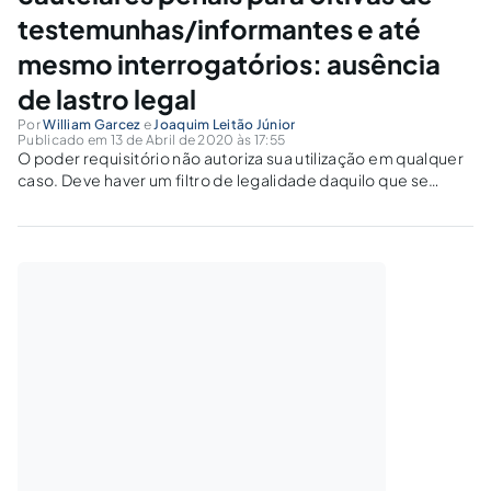
testemunhas/informantes e até
mesmo interrogatórios: ausência
de lastro legal
Por
William Garcez
e
Joaquim Leitão Júnior
Publicado em 13 de Abril de 2020 às 17:55
O poder requisitório não autoriza sua utilização em qualquer
caso. Deve haver um filtro de legalidade daquilo que se
pretende requisitar, pois, se constituindo em um
mandamento, somente pode ser objeto de requisição
diligências que tenham previsão legal.