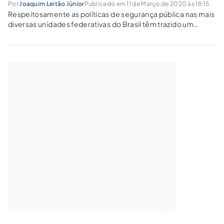
Por
Joaquim Leitão Júnior
Publicado em 11 de Março de 2020 às 18:15
Respeitosamente as políticas de segurança pública nas mais
diversas unidades federativas do Brasil têm trazido um
paradoxo incontestável, consistente nas Polícias Judiciárias,
sendo cada vez mais “polícias militarizadas” e as Polícias
Militares sendo cada vez mais “polícias investigativas”,
quadro este...