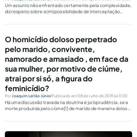
Um assunto não enfrentado certamente pela complexidade,
diz respeito sobre a (im)possibilidade de interceptação
telefônica em ato infracional. Indagamos inicialmente, se de
fato é possível a interceptação telefônica em ato infracional?
Haveria alguma vedação em nosso ordenamento jurídico
sobre essa...
O homicídio doloso perpetrado
pelo marido, convivente,
namorado e amasiado , em face da
sua mulher, por motivo de ciúme,
atrai por si só, a figura do
feminicídio?
Por
Joaquim Leitão Júnior
Publicado em 08 de Julho de 2019 às 11:30
Há uma discussão travada na doutrina e jurisprudência, se a
morte produzida pelo ciúme[1] de marido de maneira dolosa,
em face da esposa poderia acumular com a qualificadora de
motivo torpe e ao mesmo tempo ser feminicídio[2]. Essa
discussão se...