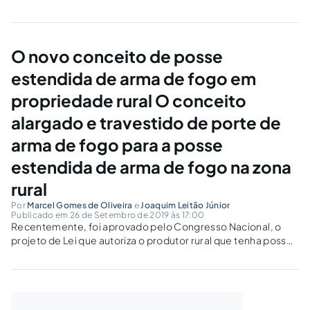
enquadrarem como tal, a depender de pequenos detalhes
que estão pontuados muito além da Lei de Crimes
Ambientais e do Código Penal.
O novo conceito de posse
estendida de arma de fogo em
propriedade rural O conceito
alargado e travestido de porte de
arma de fogo para a posse
estendida de arma de fogo na zona
rural
Por
Marcel Gomes de Oliveira
e
Joaquim Leitão Júnior
Publicado em 26 de Setembro de 2019 às 17:00
Recentemente, foi aprovado pelo Congresso Nacional, o
projeto de Lei que autoriza o produtor rural que tenha posse
de arma de fogo a andar armado em toda a extensão de sua
propriedade rural, e não apenas na sede da propriedade,...