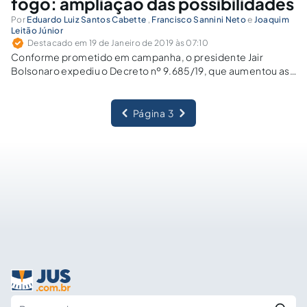
fogo: ampliação das possibilidades
Por
Eduardo Luiz Santos Cabette
,
Francisco Sannini Neto
e
Joaquim
Leitão Júnior
Destacado em 19 de Janeiro de 2019 às 07:10
Conforme prometido em campanha, o presidente Jair
Bolsonaro expediu o Decreto nº 9.685/19, que aumentou as
possibilidades de que o cidadão possa adquirir arma de fogo
de uso permitido para manter em sua casa ou local de
trabalho.
Página 3