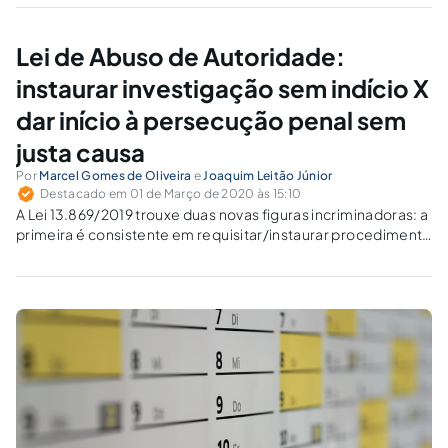
Lei de Abuso de Autoridade:
instaurar investigação sem indício X
dar início à persecução penal sem
justa causa
Por
Marcel Gomes de Oliveira
e
Joaquim Leitão Júnior
Destacado em 01 de Março de 2020 às 15:10
A Lei 13.869/2019 trouxe duas novas figuras incriminadoras: a
primeira é consistente em requisitar/instaurar procedimento
investigatório de infração penal com a falta de qualquer
indício, e a segunda, consistente em dar início à persecução
penal sem justa causa fundamentada.