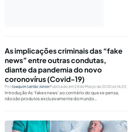
As implicações criminais das “fake
news” entre outras condutas,
diante da pandemia do novo
coronovírus (Covid-19)
Por
Joaquim Leitão Júnior
Publicado em 24 de Março de 2020 às 16:20
Introdução As ‘fakes news’ ao contrário do que se pensa,
não são produtos exclusivamente do mundo
contemporâneo, havendo notícias de suas utilizações desde
os tempos mais remotos da humanidade. ‘Fake news’ na
tradução do inglês para a língua portuguesa significa...