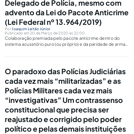
Delegado de Polícia, mesmo com
advento da Lei do Pacote Anticrime
(Lei Federal nº 13.964/2019)
Por
Joaquim Leitão Júnior
Publicado em 20 de Março de 2020 às 22:00
Colaboração premiada pelo pacote anticrime dentro do
sistema acusatório puro (ou próprio) e da paridade de armas,
por ser meio de obtenção de provas (numa de suas facetas),
deve servir preferencialmente nas investigações policiais,
sob a presidência da Autoridade Policial,...
O paradoxo das Polícias Judiciárias
cada vez mais “militarizadas” e as
Polícias Militares cada vez mais
“investigativas” Um contrassenso
constitucional que precisa ser
reajustado e corrigido pelo poder
político e pelas demais instituições