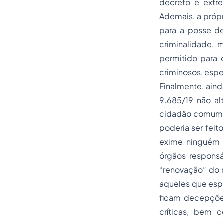
decreto é extr
Ademais, a própr
para a posse de
criminalidade,
permitido para 
criminosos, espe
Finalmente, aind
9.685/19 não al
cidadão comum. 
poderia ser feit
exime ninguém 
órgãos responsá
“renovação” do r
aqueles que esp
ficam decepções
críticas, bem 