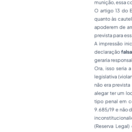
munição, essa con
O artigo 13 do 
quanto às caute
apoderem de arm
prevista para ess
A impressão inic
declaração
falsa
geraria responsa
Ora, isso seria 
legislativa (vio
não era prevista
alegar ter um l
tipo penal em c
9.685/19 e não d
inconstituciona
(Reserva Legal)