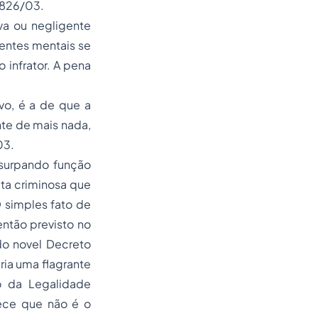
0.826/03.
va ou negligente
entes mentais se
 infrator. A pena
ivo, é a de que a
te de mais nada,
03.
 usurpando função
uta criminosa que
O simples fato de
ntão previsto no
do novel Decreto
ria uma flagrante
io da Legalidade
rece que não é o