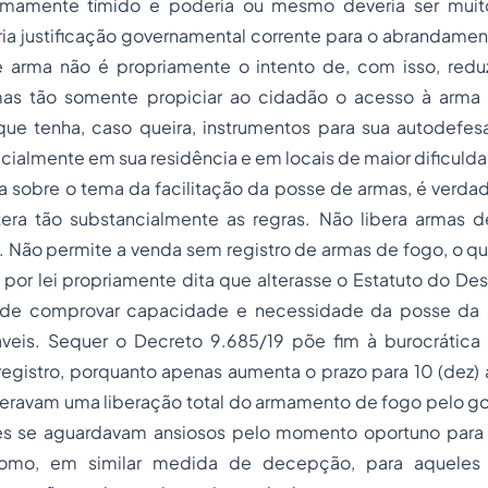
emamente tímido e poderia ou mesmo deveria ser muito
ia justificação governamental corrente para o abrandamen
 arma não é propriamente o intento de, com isso, reduz
 mas tão somente propiciar ao cidadão o acesso à arma
que tenha, caso queira, instrumentos para sua autodefes
cialmente em sua residência e em locais de maior dificuld
a sobre o tema da facilitação da posse de armas, é verda
tera tão substancialmente as regras. Não libera armas de
Não permite a venda sem registro de armas de fogo, o que
o por lei propriamente dita que alterasse o Estatuto do 
de comprovar capacidade e necessidade da posse da 
veis. Sequer o Decreto 9.685/19 põe fim à burocrática
egistro, porquanto apenas aumenta o prazo para 10 (dez) 
eravam uma liberação total do armamento de fogo pelo go
 se aguardavam ansiosos pelo momento oportuno para f
como, em similar medida de decepção, para aqueles