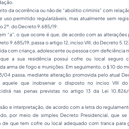
dação.
eito da ocorrência ou não de “abolitio criminis” com relaç
 uso permitido regularizáveis, mas atualmente sem regist
go 2º. do Decreto 9.685/19.
tem “a”, o que ocorre é que, de acordo com as alterações
reto 9.685/19, passa o artigo 12, inciso VIII, do Decreto 5.1
ida com criança, adolescente ou pessoa com deficiência m
que a sua residência possui cofre ou local
seguro
co
a arma de fogo e munições. Em seguimento, o § 10 do m
3/04 passa, mediante alteração promovida pelo atual Dec
 aquele que inobservar o disposto no inciso VIII do
cidirá nas
penas
previstas no artigo 13 da Lei 10.826/
são e interpretação, de acordo com a letra do regulament
do, por meio de simples Decreto Presidencial, que se 
a
de que tem cofre ou local adequado com tranca para g