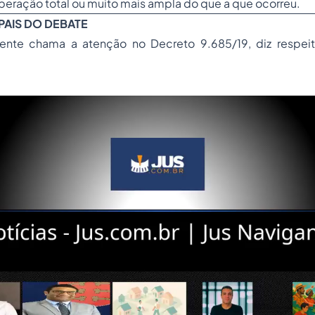
beração total ou muito mais ampla do que a que ocorreu.
PAIS DO DEBATE
ente chama a atenção no Decreto 9.685/19, diz respeit