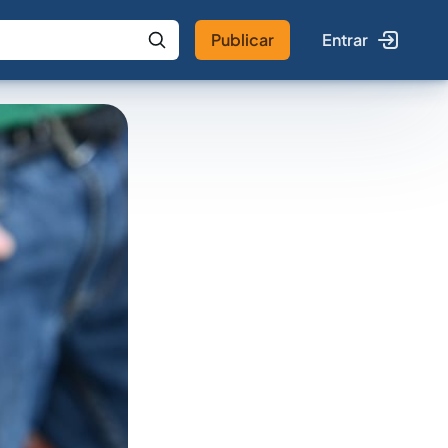
Publicar
Entrar
 IA
Buscar no Jus