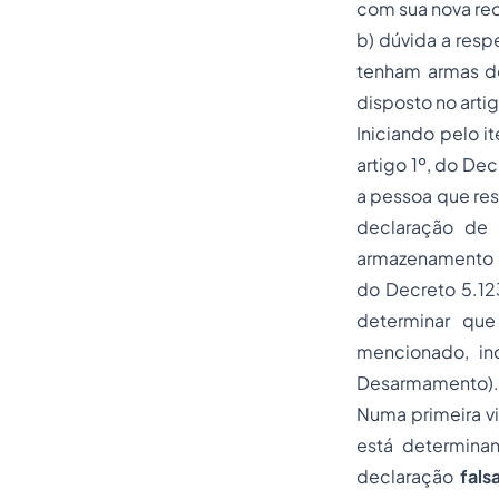
com sua nova re
b) dúvida a resp
tenham armas de
disposto no arti
Iniciando pelo i
artigo 1º, do Dec
a pessoa que res
declaração de 
armazenamento d
do Decreto 5.12
determinar que
mencionado, in
Desarmamento).
Numa primeira vi
está determinan
declaração
fals