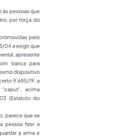
ão às pessoas que
ro, por força do
 promovidas pelo
23/04 a exigir que
ental, apresente
m tranca para
esmo dispositivo
reto 9.685/19, a
 “caput”, acima
03 (Estatuto do
o, parece que se
a pessoa fizer a
uardar a arma e