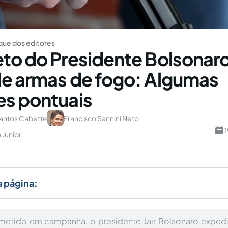
ue dos editores
to do Presidente Bolsonar
e armas de fogo: Algumas
s pontuais
Santos Cabette
Francisco Sannini Neto
1
 Júnior
a página:
etido em campanha, o presidente Jair Bolsonaro expedi