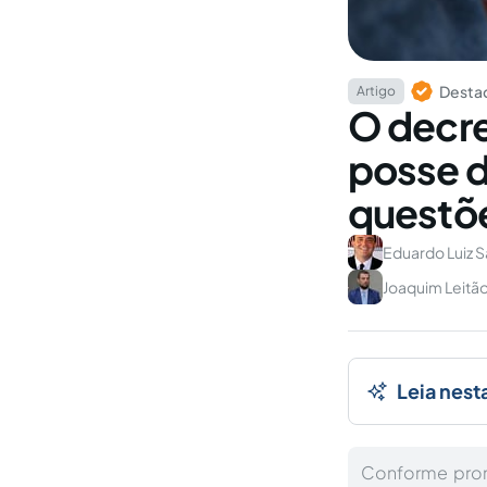
Destaq
Artigo
O decre
posse d
questõe
Eduardo Luiz 
Joaquim Leitão
Leia nest
Conforme prom