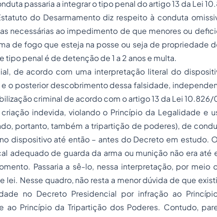
duta passaria a integrar o tipo penal do artigo 13 da Lei 1
Estatuto do Desarmamento diz respeito à conduta omissi
las necessárias ao impedimento de que menores ou defici
a de fogo que esteja na posse ou seja de
propriedade
do
e tipo penal é de detenção de 1 a 2 anos e multa.
ial, de acordo com uma interpretação literal do disposit
e o posterior descobrimento dessa falsidade, independen
bilização criminal de acordo com o artigo 13 da Lei 10.826/
a criação indevida, violando o Princípio da Legalidade e
lando, portanto, também a tripartição de poderes), de cond
 no dispositivo até então – antes do Decreto em estudo. 
ocal adequado de guarda da arma ou munição não era até e
omento. Passaria a sê-lo, nessa interpretação, por meio 
e lei. Nesse quadro, não resta a menor dúvida de que existi
lidade no Decreto Presidencial por infração ao Princíp
 e ao Princípio da Tripartição dos Poderes. Contudo, pa