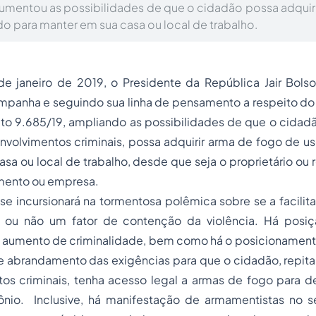
aumentou as possibilidades de que o cidadão possa adquir
do para manter em sua casa ou local de trabalho.
e janeiro de 2019, o Presidente da República Jair Bols
panha e seguindo sua linha de pensamento a respeito do 
to 9.685/19, ampliando as possibilidades de que o cidad
volvimentos criminais, possa adquirir arma de fogo de us
sa ou local de trabalho, desde que seja o proprietário ou 
mento ou empresa.
se incursionará na tormentosa polêmica sobre se a facili
 ou não um fator de contenção da violência. Há posiç
de aumento de criminalidade, bem como há o posicionamen
 abrandamento das exigências para que o cidadão, repita
os criminais, tenha acesso legal a armas de fogo para de
mônio. Inclusive, há manifestação de armamentistas no 