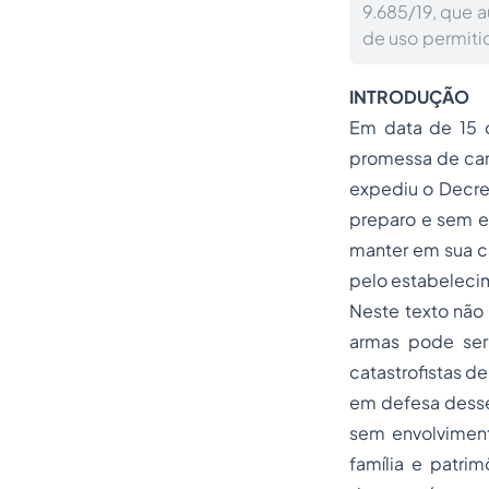
9.685/19, que 
de uso permiti
INTRODUÇÃO
Em data de 15 d
promessa de cam
expediu o Decre
preparo e sem en
manter em sua ca
pelo estabeleci
Neste texto não 
armas pode ser
catastrofistas 
em defesa desse
sem envolviment
família e patri