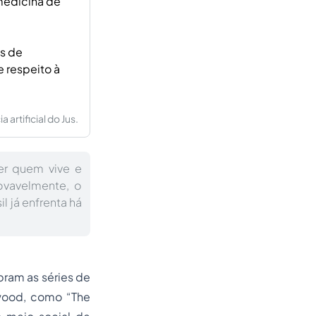
 medicina de
os de
e respeito à
artificial do Jus.
r quem vive e
ovavelmente, o
l já enfrenta há
ram as séries de
ywood, como “The