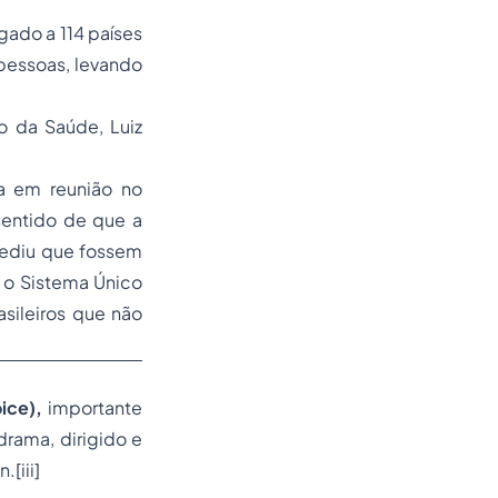
gado a 114 países
 pessoas, levando
o da Saúde, Luiz
ta em reunião no
sentido de que a
pediu que fossem
 o Sistema Único
sileiros que não
oice),
importante
rama, dirigido e
[iii]