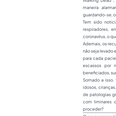
Walking Dead”, 
maneira alarma
guardando-se, ob
Tem sido notici
respiradores, e
coronavírus, o q
Ademais, os recu
não seja levado 
para cada paci
escassos por n
beneficiados, s
Somado a isso, 
idosos, crianças
de patologias gr
com liminares 
proceder?