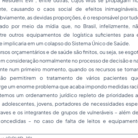
“Resident Evil”, entre outras, cujos vírus se propagam n
nte, causando o caos social de efeitos inimagináveis.
viamente, as devidas proporções, é o responsável por tudo
ado por meio da mídia que, no Brasil, infelizmente, não
ntre outros equipamentos de logística suficientes para 
ue implicaria em um colapso do Sistema Único de Saúde.
rsos orçamentários e de saúde são finitos, ou seja, se esg
em consideração normalmente no processo de decisão e nas
ente num primeiro momento, quando os recursos se torn
ão permitirem o tratamento de vários pacientes qu
urge um enorme problema que acaba impondo medidas racio
temos um ordenamento jurídico repleto de prioridades 
, adolescentes, jovens, portadores de necessidades espec
aves e os integrantes de grupos de vulneráveis – além de
concedidas – no caso de falta de leitos e equipamento