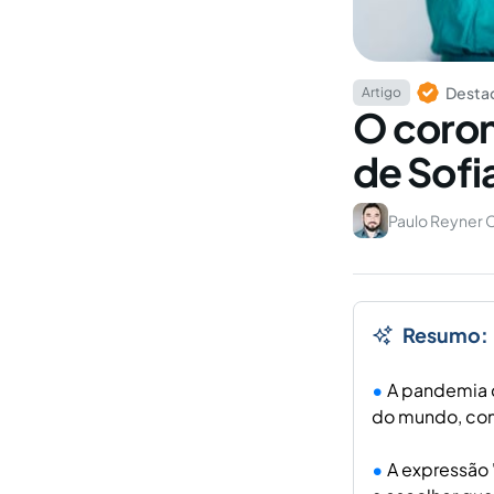
Destaq
Artigo
O corona
de Sofi
Paulo Reyner
Resumo:
A pandemia d
do mundo, com
A expressão 