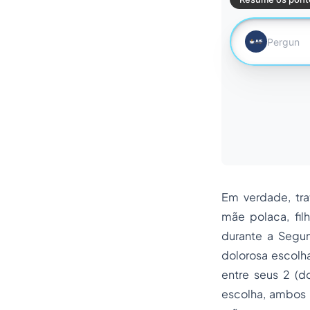
Em verdade, tr
mãe polaca, fi
durante a Segun
dolorosa escolha
entre seus 2 (do
escolha, ambos m