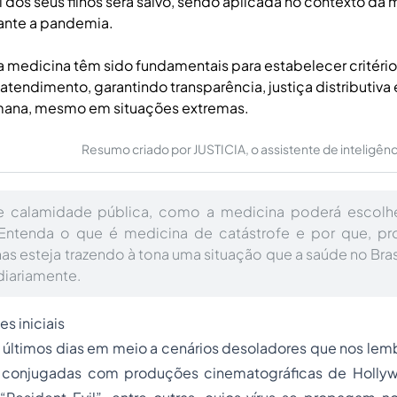
l dos seus filhos será salvo, sendo aplicada no contexto da
rante a pandemia.
 a medicina têm sido fundamentais para estabelecer critéri
 atendimento, garantindo transparência, justiça distributiva 
ana, mesmo em situações extremas.
Resumo criado por JUSTICIA, o assistente de inteligência 
 calamidade pública, como a medicina poderá escolhe
ntenda o que é medicina de catástrofe e por que, pr
 esteja trazendo à tona uma situação que a saúde no Brasi
iariamente.
s iniciais
últimos dias em meio a cenários desoladores que nos lemb
ca conjugadas com produções cinematográficas de Holl