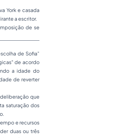
va York e casada
ante a escritor.
 imposição de se
escolha de Sofia”
rágicas" de acordo
ando a idade do
dade de reverter
 deliberação que
eta saturação dos
o.
 tempo e recursos
der duas ou três