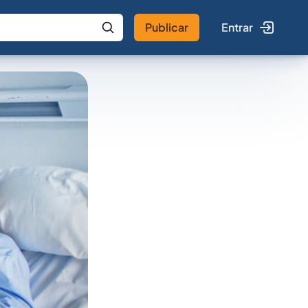
Publicar
Entrar
 IA
Buscar no Jus