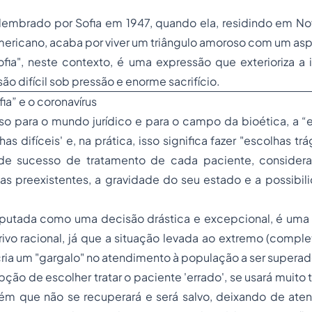
elembrado por Sofia em 1947, quando ela, residindo em No
ricano, acaba por viver um triângulo amoroso com um aspir
ofia", neste contexto, é uma expressão que exterioriza a
o difícil sob pressão e enorme sacrifício.
ia” e o coronavírus
so para o mundo jurídico e para o campo da bioética, a “
has difíceis' e, na prática, isso significa fazer "escolhas t
e sucesso de tratamento de cada paciente, consider
s preexistentes, a gravidade do seu estado e a possibili
eputada como uma decisão drástica e excepcional, é uma
ivo racional, já que a situação levada ao extremo (compl
 cria um "gargalo" no atendimento à população a ser superad
pção de escolher tratar o paciente 'errado', se usará muito
uém que não se recuperará e será salvo, deixando de aten