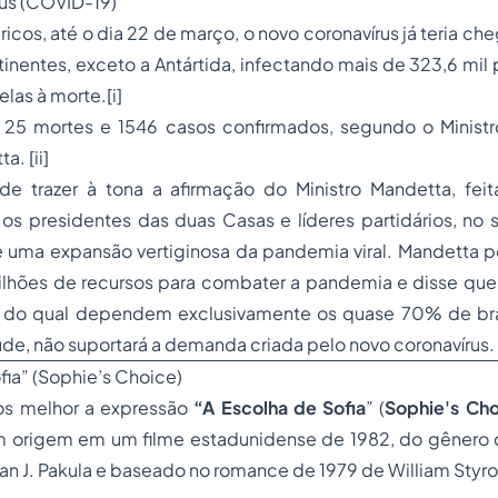
rus (COVID-19)
cos, até o dia 22 de março, o novo coronavírus já teria che
tinentes, exceto a Antártida, infectando mais de 323,6 mil
elas à morte.[i]
ão 25 mortes e 1546 casos confirmados, segundo o Ministr
. [ii]
e trazer à tona a afirmação do Ministro Mandetta, fei
s presidentes das duas Casas e líderes partidários, no 
e uma expansão vertiginosa da pandemia viral. Mandetta 
bilhões de recursos para combater a pandemia e disse que
 do qual dependem exclusivamente os quase 70% de bra
de, não suportará a demanda criada pelo novo coronavírus.
fia” (Sophie’s Choice)
s melhor a expressão
“A Escolha de Sofia
” (
Sophie's Ch
em origem em um filme estadunidense de 1982, do gênero d
lan J. Pakula e baseado no romance de 1979 de William Styron.