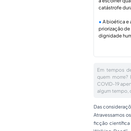
a escolher qua
catástrofe du
A bioética e
priorização de
dignidade hum
Em tempos de
quem morre? E
COVID-19 apenas
algum tempo, d
Das consideraçõe
Atravessamos os 
ficção científi