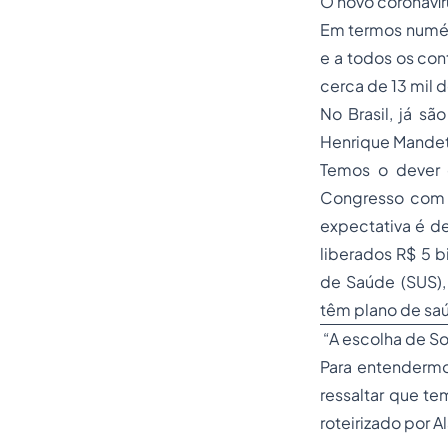
O novo coronaví
Em termos numéri
e a todos os con
cerca de 13 mil d
No Brasil, já s
Henrique Mandetta
Temos o dever d
Congresso com o
expectativa é d
liberados R$ 5 
de Saúde (SUS),
têm plano de saú
“A escolha de So
Para entendermo
ressaltar que t
roteirizado por A