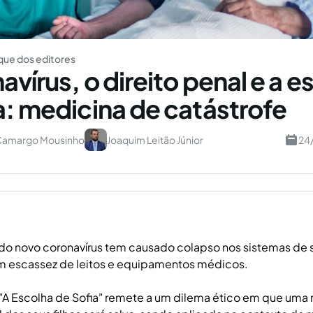
ue dos editores
vírus, o direito penal e a e
a: medicina de catástrofe
 Camargo Mousinho
Joaquim Leitão Júnior
24
o novo coronavírus tem causado colapso nos sistemas de 
 escassez de leitos e equipamentos médicos.
"A Escolha de Sofia" remete a um dilema ético em que uma