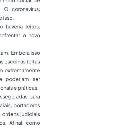
o meio social de
 O coronavírus,
 isso.
 haveria leitos,
enfrentar o novo
otam. Embora isso
 escolhas feitas
am extremamente
e poderiam ser
nais e práticas.
asseguradas para
iais, portadores
 ordens judiciais
s. Afinal, como