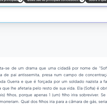
ata-se de um drama que uma cidadã por nome de "Sofi
lha de pai antissemita, presa num campo de concentraç
da Guerra e que é forçada por um soldado nazista a faz
 que lhe afetaria pelo resto de sua vida. Ela (Sofia) é ob
is) filhos, porque apenas 1 (um) filho irira sobreviver. S
orreriam. Qual dos filhos iria para a câmara de gás, ser