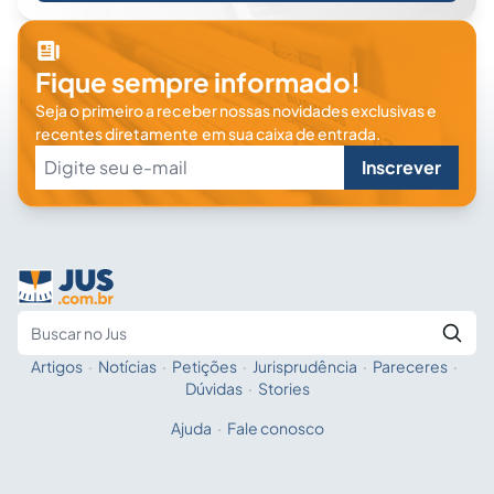
Fique sempre informado!
Seja o primeiro a receber nossas novidades exclusivas e
recentes diretamente em sua caixa de entrada.
Inscrever
Artigos
·
Notícias
·
Petições
·
Jurisprudência
·
Pareceres
·
Fale com a IA
Buscar no Jus
Dúvidas
·
Stories
Ajuda
·
Fale conosco