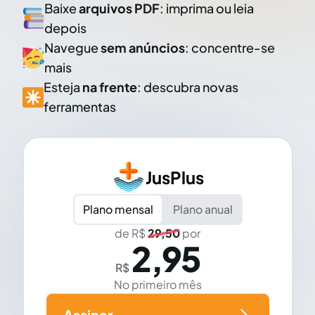
Baixe
arquivos PDF
: imprima ou leia
depois
Navegue
sem anúncios
: concentre-se
mais
Esteja
na frente
: descubra novas
ferramentas
JusPlus
Plano mensal
Plano anual
de R$
29,50
por
2,95
R$
No primeiro mês
Assinar