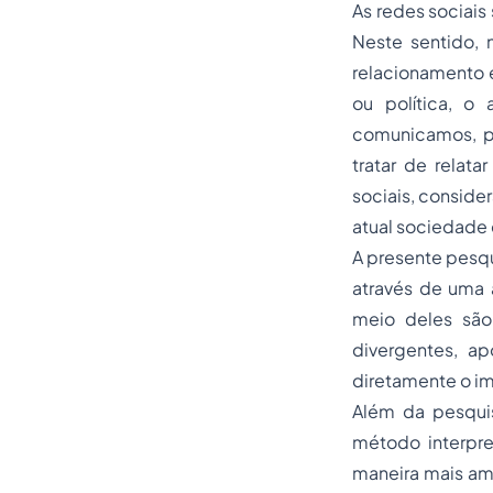
As redes sociais
Neste sentido,
relacionamento e 
ou política, o
comunicamos, pe
tratar de relata
sociais, conside
atual sociedade 
A presente pesq
através de uma 
meio deles são
divergentes, a
diretamente o im
Além da pesqui
método interpre
maneira mais amp