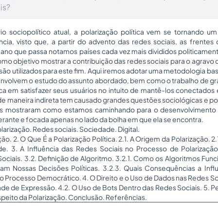
is?
io sociopolítico atual, a polarização política vem se tornando 
ncia, visto que, a partir do advento das redes sociais, as frente
ano que passa notamos países cada vez mais divididos politicamente,
mo objetivo mostrar a contribuição das redes sociais para o agravo 
 são utilizados para este fim. Aqui iremos adotar uma metodologia b
 envolvem o estudo do assunto abordado, bem como o trabalho de 
sca em satisfazer seus usuários no intuito de mantê-los conectados 
 maneira indireta tem causado grandes questões sociológicas e pol
dos mostraram como estamos caminhando para o desenvolviment
erante e focada apenas no lado da bolha em que ela se encontra.
olarização. Redes sociais. Sociedade. Digital.
ção. 2. O Que É a Polarização Política. 2.1. A Origem da Polarização. 2.
 3. A Influência das Redes Sociais no Processo de Polarização. 
Sociais. 3.2. Definição de Algoritmo. 3.2.1. Como os Algoritmos Fu
am Nossas Decisões Políticas. 3.2.3. Quais Consequências a Infl
 o Processo Democrático. 4. O Direito e o Uso de Dados nas Redes Socia
de de Expressão. 4.2. O Uso de Bots Dentro das Redes Sociais. 5. P
speito da Polarização. Conclusão. Referências.