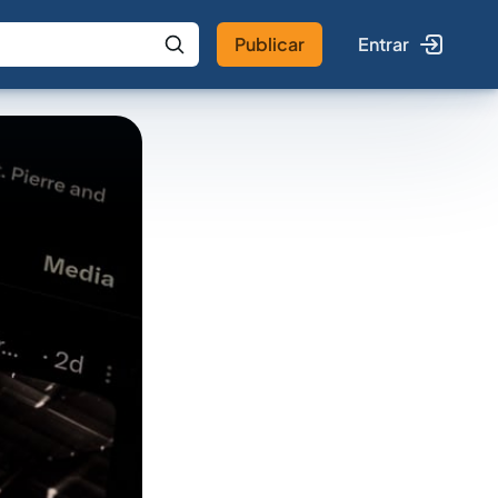
Publicar
Entrar
 IA
Buscar no Jus