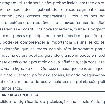
stragem utilizada será a não-probabilística, em face da r
res selecionados e gabaritados em seu segmento, b
 contribuições desses especialistas. Pois eles nos tr
s questões e consequências das novas formas de influê
ssaram a se constituir na nova sociedade, marcada por pr
o das pessoas principalmente se tratando de questões pol
o, pode-se compreender a importância da análise do t
sideração que as redes sociais têm importante parti
eridas na esfera pública, gerando grande impacto em to
sse cenário, seja por meio de sua influência, seja por sua r
ndivíduo ligado a elas. Outrossim, para que se identifiqu
cia nas questões políticas e sociais, levando pesquisadore
eflexão a respeito de seu vínculo com a polarização pol
últimos anos.
OLARIZAÇÃO POLÍTICA
lítico, o significado de polarização nada mais é do q