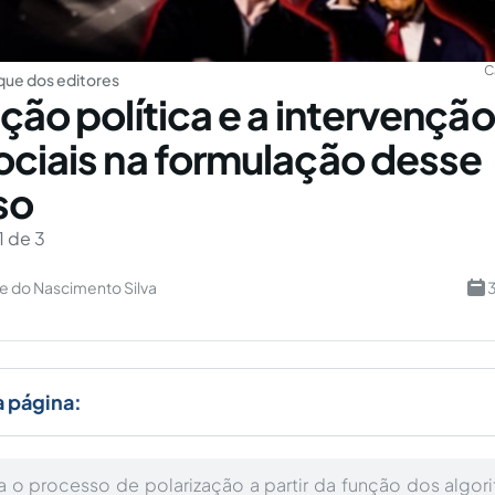
C
ue dos editores
ação política e a intervençã
ociais na formulação desse
so
1 de 3
e do Nascimento Silva
3
a página:
o processo de polarização a partir da função dos algori