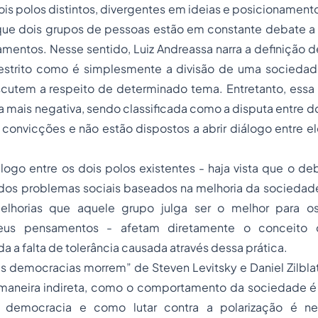
s polos distintos, divergentes em ideias e posicionamento
 que dois grupos de pessoas estão em constante debate a 
mentos. Nesse sentido, Luiz Andreassa narra a definição 
 estrito como é simplesmente a divisão de uma socieda
scutem a respeito de determinado tema. Entretanto, essa 
 mais negativa, sendo classificada como a
disputa entre d
convicções e não estão dispostos a abrir diálogo entre e
álogo entre os dois polos existentes - haja vista que o d
 dos problemas sociais baseados na melhoria da socieda
lhorias que aquele grupo julga ser o melhor para os
us pensamentos - afetam diretamente o conceito 
a a falta de tolerância causada através dessa prática.
s democracias morrem” de Steven Levitsky e Daniel Zilbla
neira indireta, como o comportamento da sociedade é 
 democracia e como lutar contra a polarização é ne