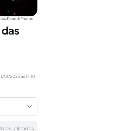
apa:
DepositPhotos
o das
1/01/2023 às 17:10
tmos utilizados