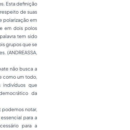
s. Esta definição
respeito de suas
de polarização em
de em dois polos
palavra tem sido
ois grupos que se
les. (ANDREASSA,
ebate não busca a
de como um todo,
 indivíduos que
democrático da
t podemos notar,
essencial para a
cessário para a