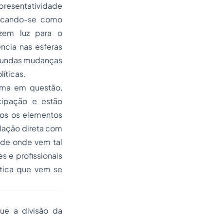
epresentatividade
uscando-se como
azem luz para o
ncia nas esferas
ofundas mudanças
íticas.
ema em questão,
cipação e estão
dos os elementos
elação direta com
e de onde vem tal
s e profissionais
ítica que vem se
ue a divisão da