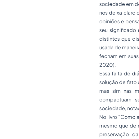
sociedade em doi
nos deixa claro
opiniões e pensa
seu significado
distintos que di
usada de maneira
fecham em suas 
2020).
Essa falta de di
solução de fato
mas sim nas me
compactuam se
sociedade, notad
No livro “Como a
mesmo que de ma
preservação da