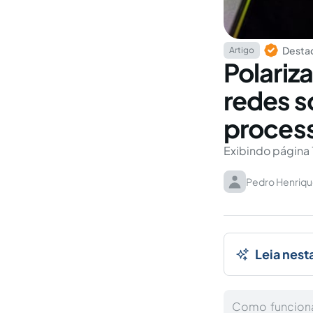
Destaq
Artigo
Polariz
redes s
proces
Exibindo página 
Pedro Henriqu
Leia nest
Como funciona 