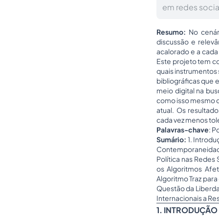
em redes socia
Resumo:
No cenár
discussão e relevâ
acalorado e a cada 
Este projeto tem co
quais instrumentos
bibliográficas que
meio digital na bu
como isso mesmo de
atual. Os resulta
cada vez menos tol
Palavras-chave
: P
Sumário:
1. Introdu
Contemporaneidade.
Política nas Redes 
os Algoritmos Afet
Algoritmo Traz para
Questão da Liberda
Internacionais a Re
1. INTRODUÇÃO