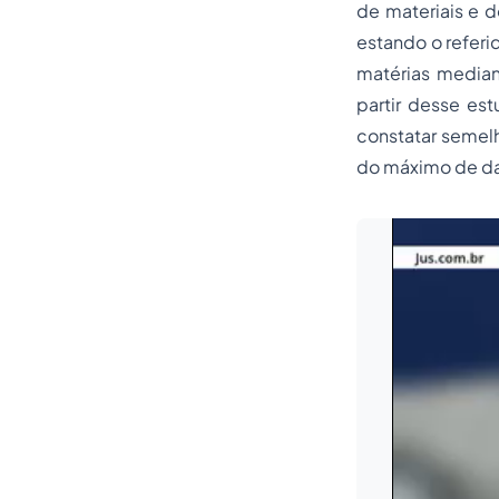
de materiais e d
estando o referid
matérias median
partir desse es
constatar semel
do máximo de da