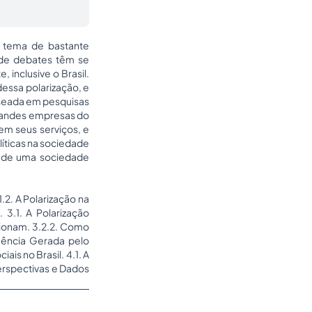
um tema de bastante
s de debates têm se
 inclusive o Brasil.
dessa polarização, e
aseada em pesquisas
grandes empresas do
em seus serviços, e
íticas na sociedade
o de uma sociedade
1.2. A Polarização na
3.1. A Polarização
ncionam. 3.2.2. Como
uência Gerada pelo
is no Brasil. 4.1. A
erspectivas e Dados