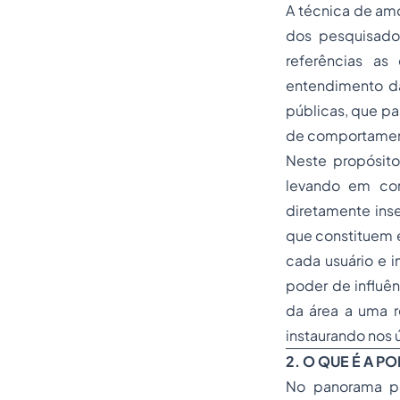
A técnica de amo
dos pesquisado
referências as
entendimento da
públicas, que pa
de comportament
Neste propósit
levando em con
diretamente ins
que constituem e
cada usuário e i
poder de influên
da área a uma r
instaurando nos 
2. O QUE É A P
No panorama po