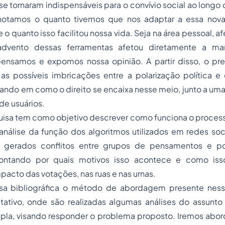
 se tornaram indispensáveis para o convívio social ao longo 
 notamos o quanto tivemos que nos adaptar a essa nova
o quanto isso facilitou nossa vida. Seja na área pessoal, afe
 advento dessas ferramentas afetou diretamente a m
nsamos e expomos nossa opinião. A partir disso, o pre
r as possíveis imbricações entre a polarização política 
rando em como o direito se encaixa nesse meio, junto a uma
de usuários.
uisa tem como objetivo descrever como funciona o process
análise da função dos algoritmos utilizados em redes soc
 gerados conflitos entre grupos de pensamentos e pos
pontando por quais motivos isso acontece e como is
pacto das votações, nas ruas e nas urnas.
sa bibliográfica o método de abordagem presente nesse
tativo, onde são realizadas algumas análises do assunt
la, visando responder o problema proposto. Iremos aborda