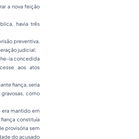
ar a nova feição
lica, havia três
risão preventiva,
eração judicial;
-lhe-ia concedida
ecesse aos atos
ante fiança, seria
es gravosas, como
o era mantido em
 fiança constituía
e provisória
sem
erdade do acusado