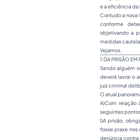
e a eficiência da 
Contudo a nova l
conforme deter
objetivando a 
medidas cautela
Vejamos.
1.DA PRISÃO EM
Sendo alguém sur
deverá lavrar o 
juiz criminal deli
O atual panorama
A)Com relação à
seguintes ponto
I)A prisão, obri
fosse praxe nos m
denúncia contra 