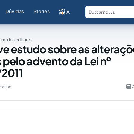
Dúvidas
Stories
IA
Fale com a
ue dos editores
e estudo sobre as alteraçõ
s pelo advento da Lei nº
/2011
 Felipe
2