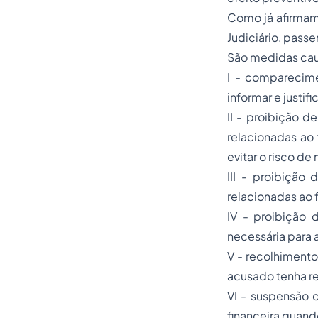
Como já afirmamo
Judiciário, pass
São medidas caut
I - comparecime
informar e justifi
II - proibição d
relacionadas ao 
evitar o risco de
III - proibição
relacionadas ao 
IV - proibição
necessária para 
V - recolhimento
acusado tenha re
VI - suspensão 
financeira quando