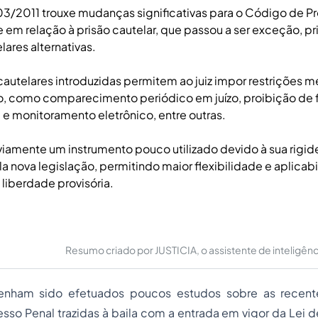
403/2011 trouxe mudanças significativas para o Código de P
em relação à prisão cautelar, que passou a ser exceção, pr
ares alternativas.
autelares introduzidas permitem ao juiz impor restrições 
ão, como comparecimento periódico em juízo, proibição de 
, e monitoramento eletrônico, entre outras.
eviamente um instrumento pouco utilizado devido à sua rigide
ela nova legislação, permitindo maior flexibilidade e aplica
 liberdade provisória.
Resumo criado por JUSTICIA, o assistente de inteligência 
enham sido efetuados poucos estudos sobre as recent
esso
Penal trazidas à baila com a entrada em vigor da Lei d