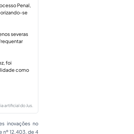
rocesso Penal,
iorizando-se
menos severas
frequentar
z, foi
bilidade como
artificial do Jus.
es inovações no
e nº 12.403, de 4