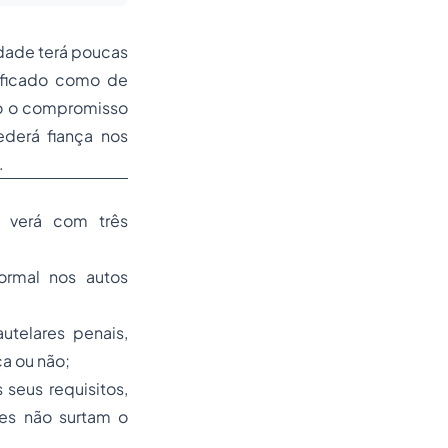
idade terá poucas
sificado como de
do o compromisso
ederá fiança nos
.
e verá com três
formal nos autos
utelares penais,
ça ou não;
seus requisitos,
res não surtam o