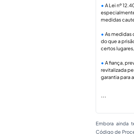
A Lei nº 12.
especialmente 
medidas cautel
As medidas c
do que a pris
certos lugares
A fiança, pr
revitalizada p
garantia para a
```
Embora ainda t
Código de
Proc