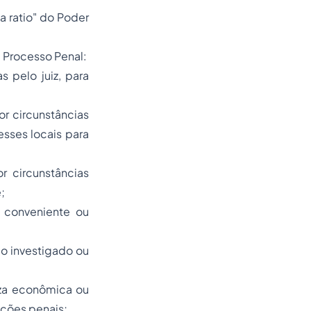
a ratio"
do Poder
e Processo Penal:
 pelo juiz, para
r circunstâncias
sses locais para
r circunstâncias
e;
 conveniente ou
 o investigado ou
eza econômica ou
rações penais;