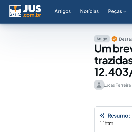
Artigos
Notícias
Peças
Destaq
Artigo
Um brev
trazida
12.403
Lucas Ferreira
Resumo:
```html