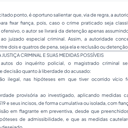
itado ponto, é oportuno salientar que, via de regra, a autor
ara fixar fiança, pois, caso o crime praticado seja clas
 ofensivo, o autor se livrará da detenção apenas assumin
o juizado especial criminal. Assim, a autoridade conc
tre dois e quatros de pena, seja ela e reclusão ou detenção
 JUSTIÇA CRIMINAL E SUAS MEDIDAS POSSÍVEIS
utos do inquérito policial, o magistrado criminal s
e decisão quanto à liberdade do acusado:
são ilegal, nas hipóteses em que tiver ocorrido vício 
rdade provisória ao investigado, aplicando medidas ca
 319 e seus incisos, de forma cumulativa ou isolada, com fian
risão em flagrante em preventiva, desde que preenchidos 
póteses de admissibilidade, e que as medidas cautela
o desejado.