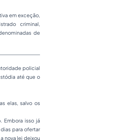
tiva
em exceção,
trado criminal,
 denominadas de
toridade policial
stódia até que o
s elas, salvo os
o. Embora isso já
dias para ofertar
a nova lei deixou