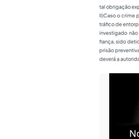
tal obrigação e
II)Caso o crime p
tráfico de entor
investigado não 
fiança, sido det
prisão preventiv
deverá a autorid