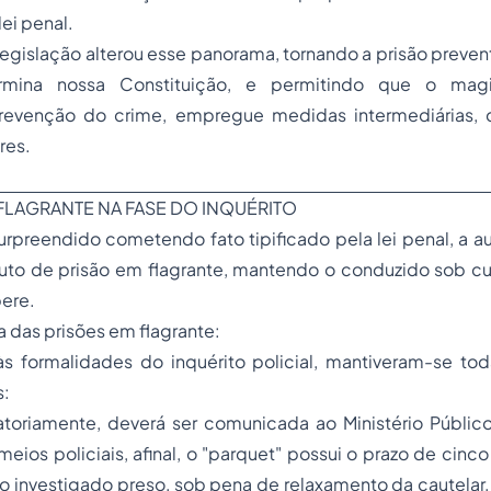
lei penal.
egislação alterou esse panorama, tornando a
prisão preven
mina nossa Constituição, e permitindo que o magis
prevenção do crime, empregue medidas intermediárias,
res.
 FLAGRANTE NA FASE DO INQUÉRITO
preendido cometendo fato tipificado pela lei penal, a au
auto de prisão em flagrante, mantendo o conduzido sob cu
bere.
 das prisões em flagrante:
s formalidades do inquérito policial, mantiveram-se toda
s:
gatoriamente, deverá ser comunicada ao Ministério Públic
eios policiais, afinal, o
"parquet"
possui o prazo de cinco 
o investigado preso, sob pena de relaxamento da cautelar, 