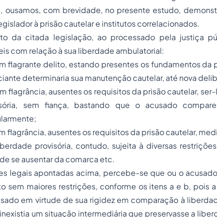
, ousamos, com brevidade, no presente estudo, demonstr
egislador à
prisão
cautelar e institutos correlacionados.
o da citada legislação, ao processado pela justiça púb
eis com relação à sua liberdade ambulatorial:
 flagrante delito, estando presentes os fundamentos da p
ciante determinaria sua manutenção cautelar, até nova delib
 flagrância, ausentes os requisitos da prisão cautelar, ser
isória, sem fiança, bastando que o acusado compar
ularmente;
flagrância, ausentes os requisitos da prisão cautelar, medi
berdade provisória, contudo, sujeita à diversas restriçõ
de se ausentar da comarca etc.
ões legais apontadas acima, percebe-se que ou o acusad
rto sem maiores restrições, conforme os itens
a
e
b
, pois a
 usado em virtude de sua rigidez em comparação à
liberdad
, inexistia um situação intermediária que preservasse a lib