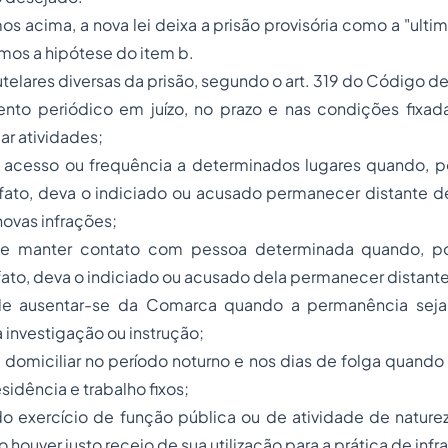
s acima, a nova lei deixa a prisão provisória como a "
ultim
emos a hipótese do item
b
.
elares diversas da prisão, segundo o art. 319 do Código d
nto periódico em juízo, no prazo e nas condições fixadas
car atividades;
e acesso ou frequência a determinados lugares quando, po
fato, deva o indiciado ou acusado permanecer distante de
 novas infrações;
 de manter contato com pessoa determinada quando, po
fato, deva o indiciado ou acusado dela permanecer distant
 de ausentar-se da Comarca quando a permanência seja
a investigação ou instrução;
 domiciliar no período noturno e nos dias de folga quando
sidência e trabalho fixos;
do exercício de função pública ou de atividade de natur
 houver justo receio de sua utilização para a prática de inf