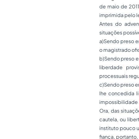
de maio de 2011
imprimida pelo l
Antes do advent
situações possív
a)Sendo preso em
o magistrado ofi
b)Sendo preso em
liberdade prov
processuais reg
c)Sendo preso em 
lhe concedida li
impossibilidade 
Ora, das situaç
cautela, ou libe
instituto pouco
fiança, portanto