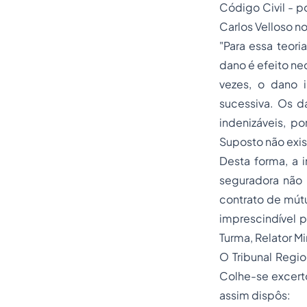
Código Civil - p
Carlos Velloso n
"Para essa teori
dano é efeito ne
vezes, o dano 
sucessiva. Os d
indenizáveis, p
Suposto não exis
Desta forma, a i
seguradora não 
contrato de mút
imprescindível p
Turma, Relator M
O Tribunal Regio
Colhe-se excer
assim dispôs: