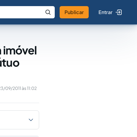
Publicar
Entrar
 IA
Buscar no Jus
m imóvel
útuo
23/09/2011 às 11:02