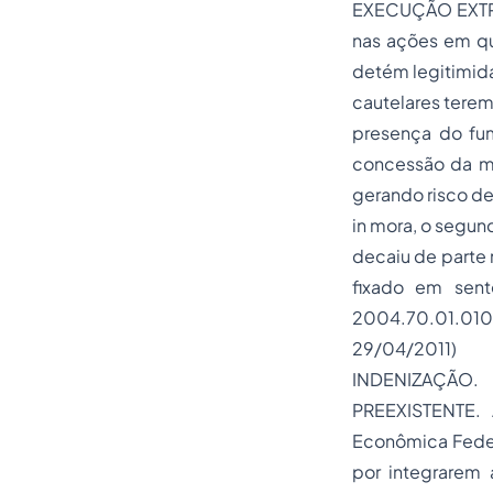
EXECUÇÃO EXTRA
nas ações em que
detém legitimida
cautelares terem 
presença do fum
concessão da me
gerando risco d
in mora, o segun
decaiu de parte 
fixado em sent
2004.70.01.01
29/04/2011)
INDENIZAÇÃO
PREEXISTENTE
Econômica Feder
por integrarem 