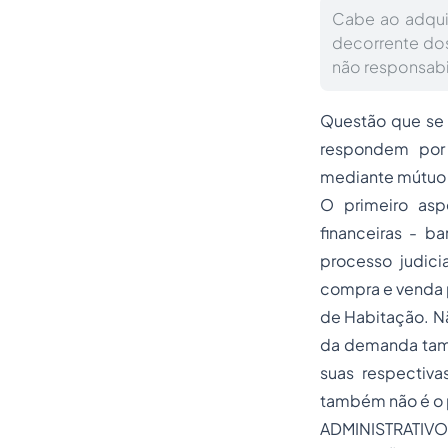
Cabe ao adquir
decorrente do
não responsabil
Questão que se m
respondem por 
mediante mútuo 
O primeiro aspe
financeiras - b
processo
judici
compra e venda
de Habitação. Nã
da demanda també
suas respectiva
também não é o 
ADMINISTRATIV