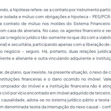
ndo, a hipótese refere-se a
contrato por instrumento parti
e isolada e mútuo com obrigações e hipoteca - PES/PC
ra contrato de mútuo nos moldes do Sistema Financeir
om casa de alvenaria. No caso, os agentes financeiro e sec
izar o negócio jurídico tão-somente no que diz com a viab
nal) e securitária, participando apenas com a liberação de
o negócio – seguro. Há, portanto, duas relações jurídica
rente e alienante e outra vinculando adquirente e instituiç
ar, de plano, que inexiste, na presente situação, o nexo de
stituições financeiras e o dano ocorrido no imóvel. Vale
 comprador do imóvel e a instituição financeira não é ati
 civil
por vício encontrado em imóvel adquirido de terceiro
causalidade, adota-se no sistema jurídico pátrio a
teoria
ém denominada
teoria da interrupção do nexo causal
- conf