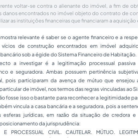
ente voltar-se contra o alienante do imóvel, a fim de ob
s danos encontrados no imóvel objeto do contrato de com
izar as instituições financeiras que financiaram a aquisiçã
ostra relevante é saber se o agente financeiro e a respe
vícios de construção encontrados em imóvel adquirido
bancário sob a égide do Sistema Financeiro de Habitação.
cto a investigar é a legitimação processual passiva 
anco e seguradora. Ambas possuem pertinência subjetiv
al, pois participaram da avença de mútuo que ensejou 
particular de imóvel, nos termos das regras vinculadas ao S
o fosse isso o bastante para reconhecer a legitimidade pas
m vincula a casa bancária e a seguradora, pois a sentenç
s esferas jurídicas, em razão da situação de credora e f
posicionamento da jurisprudência:
O E PROCESSUAL CIVIL. CAUTELAR. MÚTUO. LEGITIM