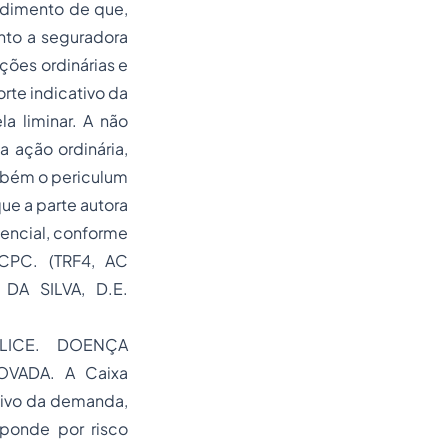
dimento de que,
anto a seguradora
ções ordinárias e
orte indicativo da
a liminar. A não
 ação ordinária,
mbém o periculum
ue a parte autora
encial, conforme
 CPC. (TRF4, AC
DA SILVA, D.E.
LICE. DOENÇA
VADA. A Caixa
sivo da demanda,
sponde por risco