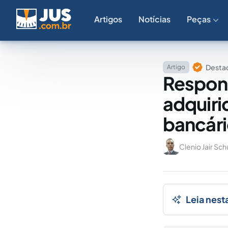
Artigos
Notícias
Peças
Destaq
Artigo
Respons
adquiri
bancár
Clenio Jair Sch
Leia nest