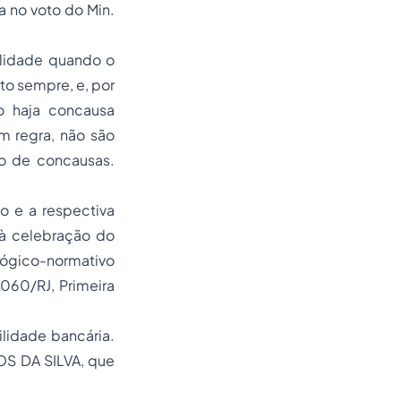
a no voto do Min.
alidade quando o
to sempre, e, por
o haja concausa
m regra, não são
to de concausas.
io e a respectiva
 à celebração do
lógico-normativo
.060/RJ, Primeira
ilidade bancária.
S DA SILVA, que