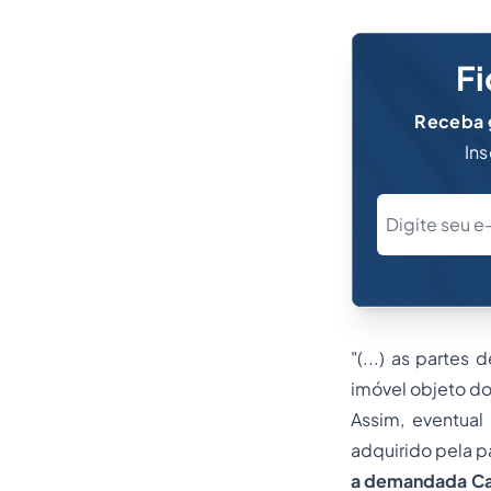
Fi
Receba g
Ins
"(...) as partes
imóvel objeto do
Assim, eventual
adquirido pela p
a demandada Cai