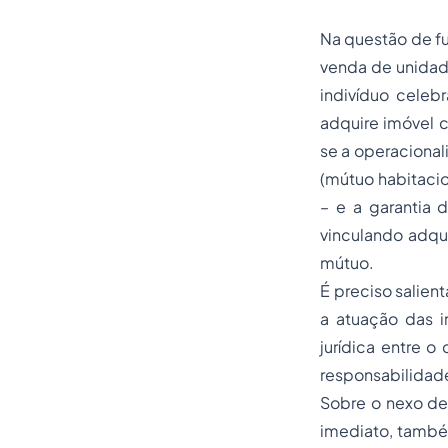
Na questão de fu
venda de unidad
indivíduo celeb
adquire imóvel c
se a operacional
(mútuo habitacio
– e a garantia d
vinculando adqui
mútuo.
É preciso salient
a atuação das in
jurídica entre o
responsabilidade
Sobre o nexo de 
imediato
, tamb