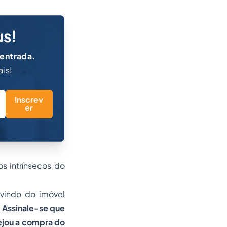
us!
 entrada.
ais!
Inscrev
er
os intrínsecos do
dvindo do imóvel
.
Assinale-se que
ejou a compra do