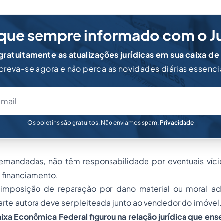
que sempre informado com o J
ratuitamente as atualizações jurídicas em sua caixa de
creva-se agora e não perca as novidades diárias essenci
Os boletins são gratuitos. Não enviamos spam.
Privacidade
 demandadas, não têm responsabilidade por eventuais víci
 financiamento.
 imposição de reparação por dano material ou moral a
arte autora deve ser pleiteada junto ao vendedor do imóvel
xa Econômica Federal figurou na relação jurídica que ens