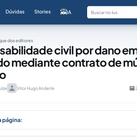
Dúvidas
Stories
IA
Fale com a
ue dos editores
abilidade civil por dano e
do mediante contrato de m
io
ulze
Vitor Hugo Anderle
a página: