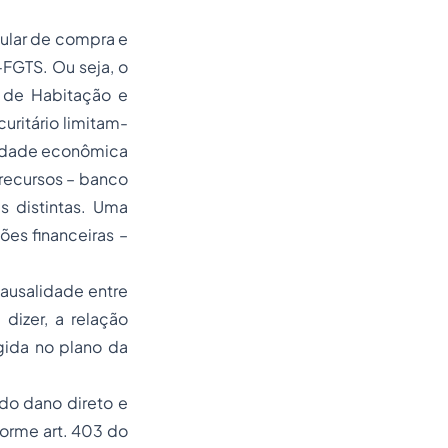
cular de compra e
R-FGTS
. Ou seja, o
o de Habitação e
uritário limitam-
ilidade econômica
 recursos – banco
s distintas. Uma
ões financeiras –
 causalidade entre
 dizer, a relação
ngida no plano da
.
 do dano direto e
orme art. 403 do