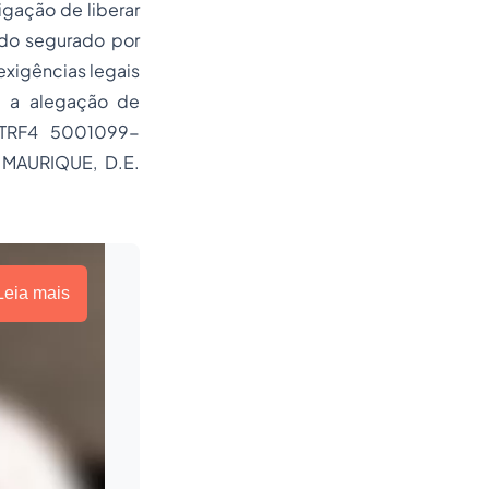
gação de liberar
 do segurado por
xigências legais
da a alegação de
(TRF4 5001099-
 MAURIQUE, D.E.
Leia mais