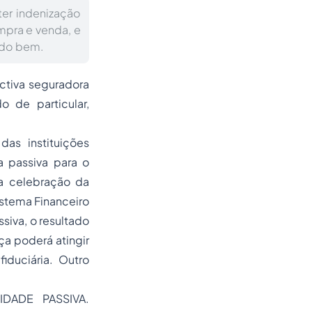
ter indenização
pra e venda, e
o do bem.
ctiva seguradora
 de particular,
das instituições
a passiva para o
a celebração da
istema Financeiro
siva, o resultado
a poderá atingir
iduciária. Outro
IDADE PASSIVA.