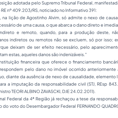
osição adotada pelo Supremo Tribunal Federal, manifestad
o RE nº 409.203/RS, noticiado no Informativo 391:
a, na lição de Agostinho Alvim, só admite o nexo de caus
cessário de uma causa, o que abarca o dano direto e imedia
indireto e remoto, quando, para a produção deste, nã
anos indiretos ou remotos não se excluem, só por isso; e
orque deixam de ser efeito necessário, pelo aparecimen
tam estas, aqueles danos são indenizáveis."
nstituição financeira que oferece o financiamento bancár
respondem pelo dano no imóvel ocorrido anteriormente
uo, diante da ausência de nexo de causalidade,
elemento 
ara a imputação da responsabilidade civil (STJ, REsp 843
inistro TEORI ALBINO ZAVASCKI, DJE 24.02.2011).
nal Federal da 4ª Região já rechaçou a tese da responsab
to do voto do Desembargador Federal FERNANDO QUADRO