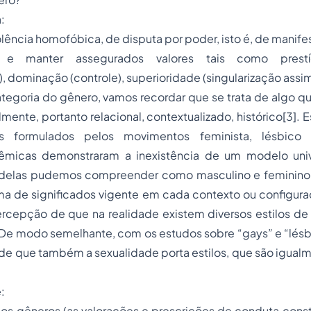
:
iolência homofóbica, de disputa por poder, isto é, de manif
 e manter assegurados valores tais como prestíg
 dominação (controle), superioridade (singularização assim
tegoria do gênero, vamos recordar que se trata de algo q
lmente, portanto relacional, contextualizado, histórico[3]. 
s formulados pelos movimentos feminista, lésbico 
êmicas demonstraram a inexistência de um modelo univ
 delas pudemos compreender como masculino e feminino
ma de significados vigente em cada contexto ou configuraç
ercepção de que na realidade existem diversos estilos de
 De modo semelhante, com os estudos sobre “gays” e “lésbi
e que também a sexualidade porta estilos, que são igualm
:
dos gêneros (as valorações e prescrições de conduta constr