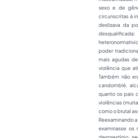
sexo e de gêne
circunscritas à i
deslizava da po
desqualificada:
heteronormativid
poder tradicion
mais agudas de v
violência que at
Também não era 
candomblé, alca
quanto os pais 
violências (muit
como o brutal as
Reexaminando a 
examinasse os 
desprestígio, 