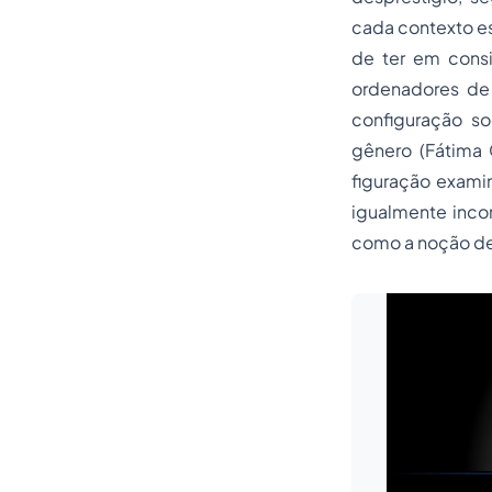
cada contexto es
de ter em consi
ordenadores de 
configuração soc
gênero (Fátima 
figuração examin
igualmente incor
como a noção de 