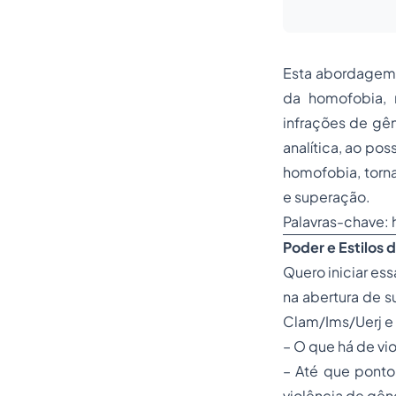
Esta abordagem 
da homofobia, 
infrações de gê
analítica, ao po
homofobia, torna
e superação.
Palavras-chave:
Poder e Estilos 
Quero iniciar es
na abertura de s
Clam/Ims/Uerj e I
– O que há de vi
– Até que ponto
violência de gên