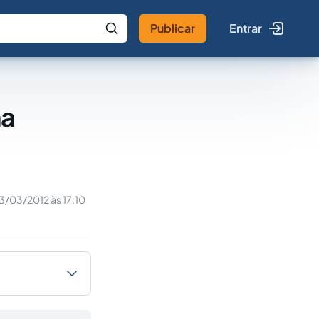
Publicar
Entrar
 IA
Buscar no Jus
na
3/03/2012 às 17:10