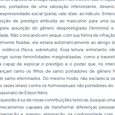
ro, portadora de uma valoração inferiorizante, desenc
nexpressividade social (pária), vale dizer, ao ridículo. Ente
sição de prestígio atribuída ao masculino para uma o
 pela assunção do gênero desprestigiado (feminino) e
ade. Não colocando em xeque, com sua forma de infração, 
almente fixadas, ela estaria automaticamente ao abrigo 
iolência (física, sobretudo). Essa leitura, entretanto, 
inge outras feminilidades marginalizadas, como a travesti
capaz de explicar o prestígio e o poder que, no inter
nçam tanto os filhos de santo portadores de gênero f
de santo efeminados. Do mesmo modo, não esclarecia o
as vezes letais) contra os homossexuais não portadores do
sassinato de Édson Néris.
questão à luz de novas contribuições teóricas, busquei u
mecanismos capazes de transformar diferenças pessoai
segregação e, mesmo, eliminação, na conformidade co