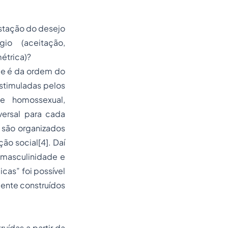
estação do desejo
io (aceitação,
étrica)?
ue é da ordem do
Estimuladas pelos
e homossexual,
ersal para cada
 são organizados
ão social[4]. Daí
 masculinidade e
cas” foi possível
ente construídos
uídas a partir da