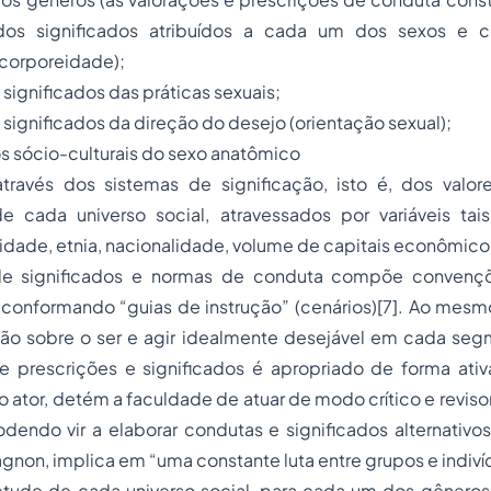
dos significados atribuídos a cada um dos sexos e
corporeidade);
s significados das práticas sexuais;
s significados da direção do desejo (orientação sexual);
os sócio-culturais do sexo anatômico
ravés dos sistemas de significação, isto é, dos valor
de cada universo social, atravessados por variáveis ta
sidade, etnia, nacionalidade, volume de capitais econômico
de significados e normas de conduta compõe conven
 conformando “guias de instrução” (cenários)[7]. Ao me
ção sobre o ser e agir idealmente desejável em cada segm
e prescrições e significados é apropriado de forma ativa
tor, detém a faculdade de atuar de modo crítico e reviso
dendo vir a elaborar condutas e significados alternativo
non, implica em “uma constante luta entre grupos e indiví
etude de cada universo social, para cada um dos gêner