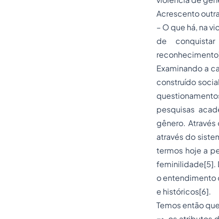
Acrescento outra
– O que há, na v
de conquistar
reconhecimento),
Examinando a ca
construído socia
questionamento
pesquisas acad
gênero. Através
através do siste
termos hoje a p
feminilidade[5].
o entendimento d
e históricos[6].
Temos então que
=> os atributos 