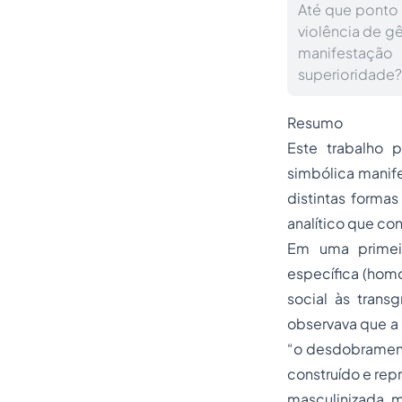
Até que ponto
violência de gê
manifestação
superioridade?
Resumo
Este trabalho 
simbólica manife
distintas forma
analítico que co
Em uma primei
específica (hom
social às transg
observava que a 
“o desdobrament
construído e rep
masculinizada, m