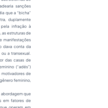
adearia sanções
ndia que a “bicha”
utra, duplamente
 pela infração à
as estruturas de
de manifestações
não dava conta da
 ou a transexual.
ior das casas de
eminino (“adés”)
s motivadores de
 gênero feminino,
ma abordagem que
s em fatores de
m que operam em