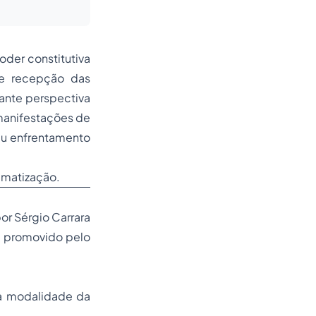
der constitutiva
de recepção das
ante perspectiva
 manifestações de
seu enfrentamento
igmatização.
or Sérgio Carrara
a, promovido pelo
ma modalidade da