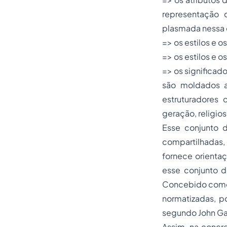
representação 
plasmada nessa 
=> os estilos e o
=> os estilos e o
=> os significad
são moldados at
estruturadores 
geração, religio
Esse conjunto 
compartilhadas,
fornece orienta
esse conjunto d
Concebido como a
normatizadas, po
segundo John Gag
Assim, na concr