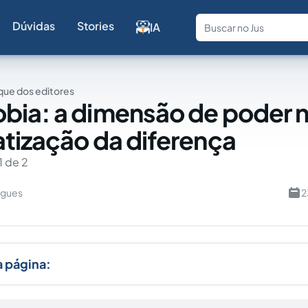
Dúvidas
Stories
IA
Fale com a
ue dos editores
ia: a dimensão de poder 
tização da diferença
1 de 2
rigues
2
a página: