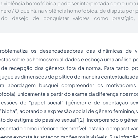
 a violência homofóbica pode ser interpretada como uma
nero? O que há, na violência homofóbica, de disputa por p
 do desejo de conquistar valores como prestígio
problematiza os desencadeadores das dinâmicas de
v
stas sobre as homossexualidades e esboça uma análise pol
s de recepção dos gêneros fora da norma. Para tanto, 
njugue as dimensões do político de maneira contextualizada
ra abordagem busquei compreender os motivadores d
ofobia), unicamente a partir do exame da diferença nos m
ressões de “papel social” (gênero) e de orientação sexua
“bicha”, adotando a expressão social de gênero feminino, via
o do estigma do passivo sexual”[2]. Incorporando o gêner
resentado como inferior e desprezível, estaria, comparativa
enos exposta às antagonizações mais visíveis. Sua infraçã