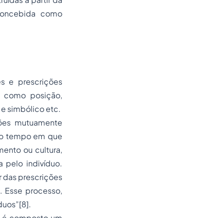
 concebida como
es e prescrições
is como posição,
 e simbólico etc.
ções mutuamente
smo tempo em que
ento ou cultura,
 pelo indivíduo.
r das prescrições
s. Esse processo,
duos”[8].
os é composto um