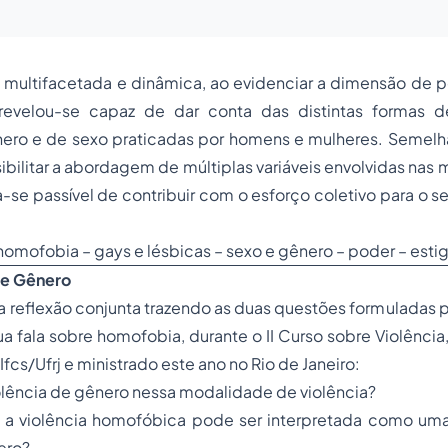
multifacetada e dinâmica, ao evidenciar a dimensão de po
revelou-se capaz de dar conta das distintas formas 
nero e de sexo praticadas por homens e mulheres. Semelh
ssibilitar a abordagem de múltiplas variáveis envolvidas nas
-se passível de contribuir com o esforço coletivo para o 
homofobia
– gays e lésbicas – sexo e gênero – poder – est
de Gênero
sa reflexão conjunta trazendo as duas questões formuladas p
ua fala sobre homofobia, durante o II Curso sobre Violênci
fcs/Ufrj e ministrado este ano no Rio de Janeiro:
olência de gênero nessa modalidade de violência?
 a violência homofóbica pode ser interpretada como u
ero?