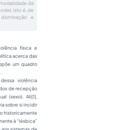
 modalidade da
oder, isto é, de
, dominação e
iolência
física e
ítica acerca das
propõe um quadro
.
essa violência
odos de recepção
l (sexo). Ali[1],
 sobre si incidir
o historicamente
mente à “lésbica”
o aos sistemas de