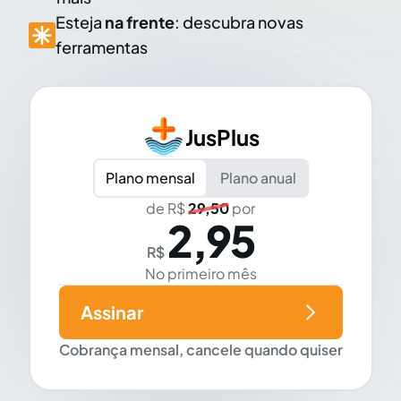
Esteja
na frente
: descubra novas
ferramentas
JusPlus
Plano mensal
Plano anual
de R$
29,50
por
2,95
R$
No primeiro mês
Assinar
Cobrança mensal, cancele quando quiser