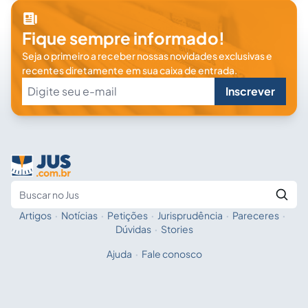
Fique sempre informado!
Seja o primeiro a receber nossas novidades exclusivas e
recentes diretamente em sua caixa de entrada.
Inscrever
Artigos
·
Notícias
·
Petições
·
Jurisprudência
·
Pareceres
·
Fale com a IA
Buscar no Jus
Dúvidas
·
Stories
Ajuda
·
Fale conosco