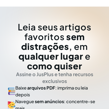
Leia seus artigos
favoritos
sem
distrações
, em
qualquer lugar
e
como quiser
Assine o JusPlus e tenha recursos
exclusivos
Baixe
arquivos PDF
: imprima ou leia
depois
Navegue
sem anúncios
: concentre-se
mais