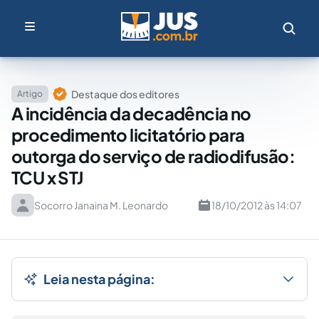
Destaque dos editores
Artigo
A incidência da decadência no
procedimento licitatório para
outorga do serviço de radiodifusão:
TCU x STJ
Socorro Janaina M. Leonardo
18/10/2012 às 14:07
Leia nesta página: