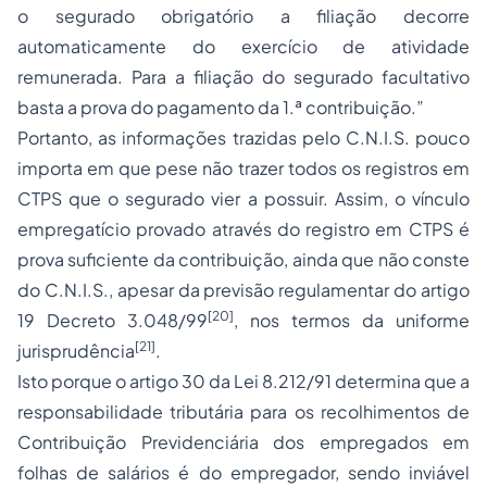
o segurado obrigatório a filiação decorre
automaticamente do exercício de atividade
remunerada. Para a filiação do segurado facultativo
basta a prova do pagamento da 1.ª contribuição.”
Portanto, as informações trazidas pelo C.N.I.S. pouco
importa em que pese não trazer todos os registros em
CTPS que o segurado vier a possuir. Assim, o vínculo
empregatício provado através do registro em CTPS é
prova suficiente da contribuição, ainda que não conste
do C.N.I.S., apesar da previsão regulamentar do artigo
[20]
19 Decreto 3.048/99
, nos termos da uniforme
[21]
jurisprudência
.
Isto porque o artigo 30 da Lei 8.212/91 determina que a
responsabilidade tributária
para os recolhimentos de
Contribuição Previdenciária dos empregados em
folhas de salários é do empregador, sendo inviável