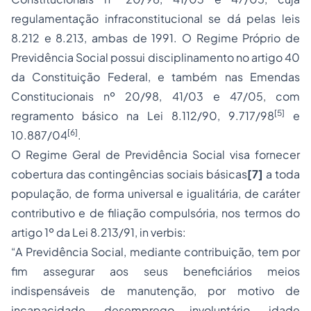
regulamentação infraconstitucional se dá pelas leis
8.212 e 8.213, ambas de 1991. O Regime Próprio de
Previdência Social possui disciplinamento no artigo 40
da Constituição Federal, e também nas Emendas
Constitucionais nº 20/98, 41/03 e 47/05, com
[5]
regramento básico na Lei 8.112/90, 9.717/98
e
[6]
10.887/04
.
O Regime Geral de Previdência Social visa fornecer
cobertura das contingências sociais básicas
[7]
a toda
população, de forma universal e igualitária, de caráter
contributivo e de
filiação
compulsória, nos termos do
artigo 1º da Lei 8.213/91, in verbis:
“A Previdência Social, mediante contribuição, tem por
fim assegurar aos seus beneficiários meios
indispensáveis de manutenção, por motivo de
incapacidade,
desemprego
involuntário, idade