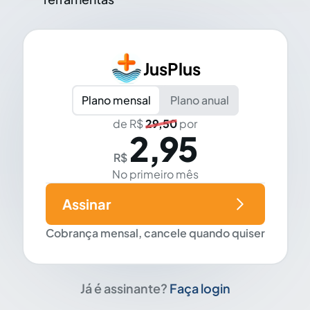
JusPlus
Plano mensal
Plano anual
de R$
29,50
por
2,95
R$
No primeiro mês
Assinar
Cobrança mensal, cancele quando quiser
Já é assinante?
Faça login