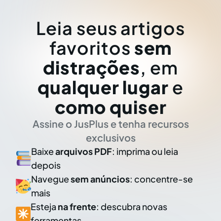
Leia seus artigos
favoritos
sem
distrações
, em
qualquer lugar
e
como quiser
Assine o JusPlus e tenha recursos
exclusivos
Baixe
arquivos PDF
: imprima ou leia
depois
Navegue
sem anúncios
: concentre-se
mais
Esteja
na frente
: descubra novas
ferramentas