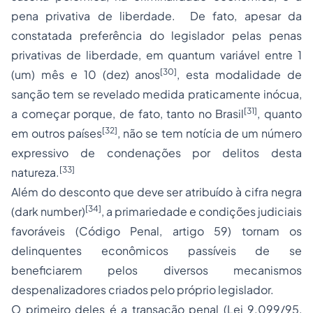
pena privativa de liberdade. De fato, apesar da
constatada preferência do legislador pelas penas
privativas de liberdade, em quantum variável entre 1
[30]
(um) mês e 10 (dez) anos
, esta modalidade de
sanção tem se revelado medida praticamente inócua,
[31]
a começar porque, de fato, tanto no Brasil
, quanto
[32]
em outros países
, não se tem notícia de um número
expressivo de condenações por delitos desta
[33]
natureza.
Além do desconto que deve ser atribuído à cifra negra
[34]
(dark number)
, a primariedade e condições judiciais
favoráveis (Código Penal, artigo 59) tornam os
delinquentes econômicos passíveis de se
beneficiarem pelos diversos mecanismos
despenalizadores criados pelo próprio legislador.
O primeiro deles é a transação penal (Lei 9.099/95,