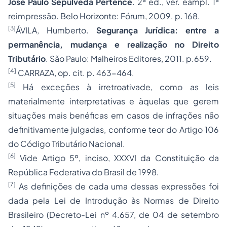
José Paulo Sepúlveda Pertence
. 2ª ed., ver. eampl. 1ª
reimpressão. Belo Horizonte: Fórum, 2009. p. 168.
[3]
ÁVILA, Humberto.
Segurança Jurídica: entre a
permanência, mudança e realização no Direito
Tributário
. São Paulo: Malheiros Editores, 2011. p.659.
[4]
CARRAZA, op. cit. p. 463-464.
[5]
Há exceções à irretroativade, como as leis
materialmente interpretativas e àquelas que gerem
situações mais benéficas em casos de infrações não
definitivamente julgadas, conforme teor do Artigo 106
do Código Tributário Nacional.
[6]
Vide Artigo 5º, inciso, XXXVI da Constituição da
República Federativa do Brasil de 1998.
[7]
As definições de cada uma dessas expressões foi
dada pela Lei de Introdução às Normas de Direito
Brasileiro (Decreto-Lei nº 4.657, de 04 de setembro