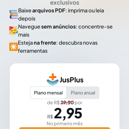
exclusivos
Baixe
arquivos PDF
: imprima ou leia
depois
Navegue
sem anúncios
: concentre-se
mais
Esteja
na frente
: descubra novas
ferramentas
JusPlus
Plano mensal
Plano anual
de R$
29,50
por
2,95
R$
No primeiro mês