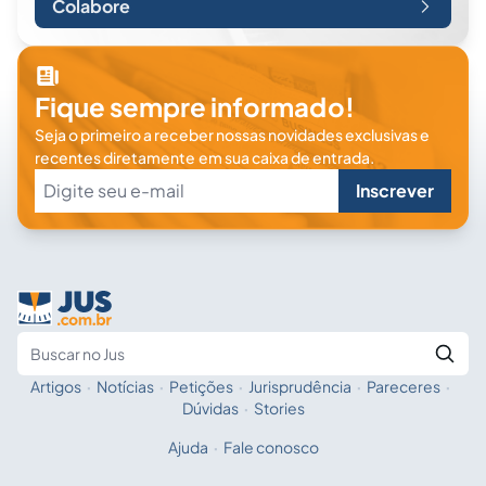
Colabore
Fique sempre informado!
Seja o primeiro a receber nossas novidades exclusivas e
recentes diretamente em sua caixa de entrada.
Inscrever
Artigos
·
Notícias
·
Petições
·
Jurisprudência
·
Pareceres
·
Fale com a IA
Buscar no Jus
Dúvidas
·
Stories
Ajuda
·
Fale conosco