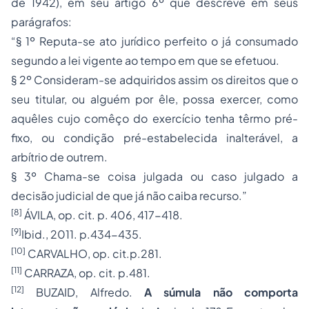
de 1942), em seu artigo 6º que descreve em seus
parágrafos:
“§ 1º Reputa-se ato jurídico perfeito o já consumado
segundo a lei vigente ao tempo em que se efetuou.
§ 2º Consideram-se adquiridos assim os direitos que o
seu titular, ou alguém por êle, possa exercer, como
aquêles cujo comêço do exercício tenha têrmo pré-
fixo, ou condição pré-estabelecida inalterável, a
arbítrio de outrem.
§ 3º Chama-se coisa julgada ou caso julgado a
decisão judicial de que já não caiba recurso.”
[8]
ÁVILA, op. cit. p. 406, 417-418.
[9]
Ibid., 2011. p.434-435.
[10]
CARVALHO, op. cit.p.281.
[11]
CARRAZA, op. cit. p.481.
[12]
BUZAID, Alfredo.
A súmula não comporta