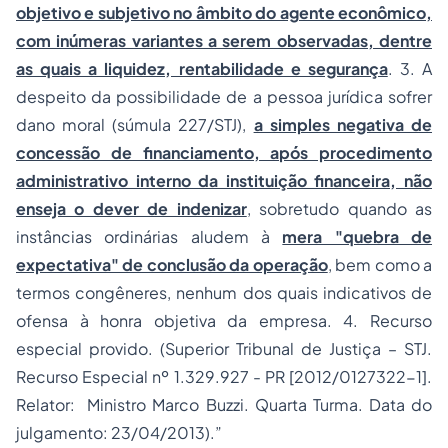
objetivo e subjetivo no âmbito do agente econômico,
com inúmeras variantes a serem observadas, dentre
as quais a liquidez, rentabilidade e segurança
. 3. A
despeito da possibilidade de a
pessoa jurídica
sofrer
dano moral (súmula 227/STJ),
a simples negativa de
concessão de financiamento, após procedimento
administrativo interno da instituição financeira, não
enseja o dever de indenizar
, sobretudo quando as
instâncias ordinárias aludem à
mera "quebra de
expectativa" de conclusão da operação
, bem como a
termos congêneres, nenhum dos quais indicativos de
ofensa à honra objetiva da empresa. 4. Recurso
especial provido. (Superior Tribunal de Justiça – STJ.
Recurso Especial nº 1.329.927 - PR [2012/0127322-1].
Relator: Ministro Marco Buzzi. Quarta Turma. Data do
julgamento: 23/04/2013).”