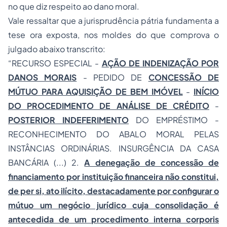
no que diz respeito ao dano moral.
Vale ressaltar que a jurisprudência pátria fundamenta a
tese ora exposta, nos moldes do que comprova o
julgado abaixo transcrito:
“RECURSO ESPECIAL -
AÇÃO DE INDENIZAÇÃO POR
DANOS MORAIS
- PEDIDO DE
CONCESSÃO DE
MÚTUO PARA AQUISIÇÃO DE BEM IMÓVEL
-
INÍCIO
DO PROCEDIMENTO DE ANÁLISE DE CRÉDITO
-
POSTERIOR INDEFERIMENTO
DO EMPRÉSTIMO -
RECONHECIMENTO DO ABALO MORAL PELAS
INSTÂNCIAS ORDINÁRIAS. INSURGÊNCIA DA CASA
BANCÁRIA (...) 2.
A denegação de concessão de
financiamento por instituição financeira não constitui,
de per si, ato ilícito, destacadamente por configurar o
mútuo um negócio jurídico cuja consolidação é
antecedida de um procedimento interna corporis