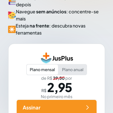
depois
Navegue
sem anúncios
: concentre-se
mais
Esteja
na frente
: descubra novas
ferramentas
JusPlus
Plano mensal
Plano anual
de R$
29,50
por
2,95
R$
No primeiro mês
Assinar