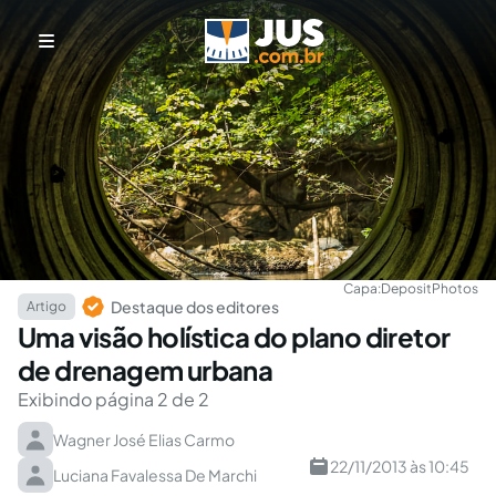
Capa:
DepositPhotos
Destaque dos editores
Artigo
Uma visão holística do plano diretor
de drenagem urbana
Exibindo página 2 de 2
Wagner José Elias Carmo
22/11/2013 às 10:45
Luciana Favalessa De Marchi